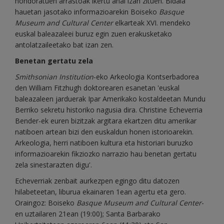
hondoratuen arrastoak ikertu ahal izan zituen. Bidaia
hauetan jasotako informazioarekin Boiseko
Basque
Museum and Cultural Center
elkarteak XVI. mendeko
euskal baleazaleei buruz egin zuen erakusketako
antolatzaileetako bat izan zen.
Benetan gertatu zela
Smithsonian Institution
-eko Arkeologia Kontserbadorea
den William Fitzhugh doktorearen esanetan 'euskal
baleazaleen jarduerak Ipar Amerikako kostaldeetan Mundu
Berriko sekretu historiko nagusia dira. Christine Echeverria
Bender-ek euren bizitzak argitara ekartzen ditu amerikar
natiboen artean bizi den euskaldun honen istorioarekin.
Arkeologia, herri natiboen kultura eta historiari buruzko
informazioarekin fikziozko narrazio hau benetan gertatu
zela sinestarazten digu'.
Echeverriak zenbait aurkezpen egingo ditu datozen
hilabeteetan, liburua ekainaren 1ean agertu eta gero.
Oraingoz: Boiseko
Basque Museum and Cultural Center
-
en uztailaren 21ean (19:00); Santa Barbarako