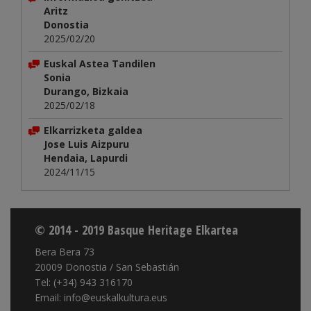
Aritz
Donostia
2025/02/20
Euskal Astea Tandilen
Sonia
Durango, Bizkaia
2025/02/18
Elkarrizketa galdea
Jose Luis Aizpuru
Hendaia, Lapurdi
2024/11/15
© 2014 - 2019 Basque Heritage Elkartea
Bera Bera 73
20009 Donostia / San Sebastián
Tel: (+34) 943 316170
Email: info@euskalkultura.eus