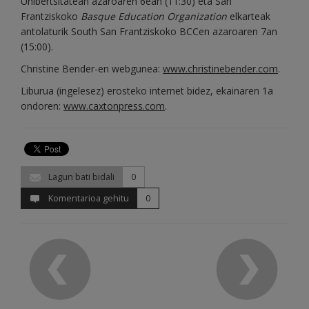
Unibertsitatean azaroaren 6ean (11:30) eta San
Frantziskoko
Basque Education Organization
elkarteak
antolaturik South San Frantziskoko BCCen azaroaren 7an
(15:00).
Christine Bender-en webgunea:
www.christinebender.com
.
Liburua (ingelesez) erosteko internet bidez, ekainaren 1a
ondoren:
www.caxtonpress.com
.
Lagun bati bidali
0
Komentarioa gehitu
0