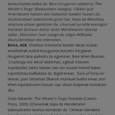
komunitateko kidea da. Bere hirugarren eleberria 'The
Whaler's forge' (Baleazaleen sutegia), 1364an Ipar
Ameriketara heltzen den baleontzi batekin hasten da.
Itzultzerakoan baleontziko gizon bat, Kepa de Mendieta,
ahaztuta atzean gelditzen da. Liburuak lurralde ezezagun
horretan biziraun behar duen Mendietaren istorioa
dakar. Ekainaren 1ean izango da salgai AEBetako
liburudendetan eta interneten.
Boise, AEB.
Christine Echeverria Bender idazle euskal-
amerikarrak euskal itsasgizonei buruzko trilogiaren
hirugarren lana aurkeztu du egunotan. Bere lehen liburuan,
'Challenge the Wind'
eleberrian, egileak Kolonen
espedizioko Santa Marian izan zen euskal marinel baten
esperientzia irudikatzen du. Bigarrenean,
'Sails of Fortune'
lanean, Juan Sebastian Elkanok munduari buelta eman zion
lehen espedizioaren buruan izan zituen bizipenak kontatzen
ditu.
Orain dakarren
'The Whaler's Forge'
honetan (Caxton
Press, 2009) Echeverriak Kepa de Mendietaren
baleazalearen istorioa asmatzen du. 1364ean Mendieta