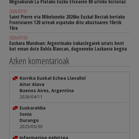
Mignaburuk La Platako Euzko Etxearen 80 urteko historiaz
2026/07/31
Saint Pierre eta Mikeluneko 2026ko Euskal Bestak bertako
Frontoiaren 120 urteak ospatuko ditu abuztuaren 10etik
16ra
2026/07/30
Euskara Munduan: Argentinako irakaslegaiek urrats berri
bat eman dute Bahía Blancan, dagoeneko Lazkaora begira
Azken komentarioak
Korrika Euskal Echea Llavallol
Aitor Alava
Buenos Aires, Argentina
2026/04/11
Euskaraldia
Sonia
Durango
2025/05/30
Informazioa gehitzea