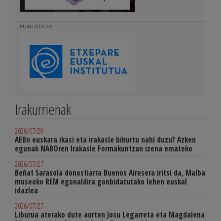
PUBLIZITATEA
Irakurrienak
2026/07/29
AEBn euskara ikasi eta irakasle bihurtu nahi duzu? Azken
egunak NABOren Irakasle Formakuntzan izena emateko
2026/07/27
Beñat Sarasola donostiarra Buenos Airesera iritsi da, Malba
museoko REM egonaldira gonbidatutako lehen euskal
idazlea
2026/07/27
Liburua aterako dute aurten Josu Legarreta eta Magdalena