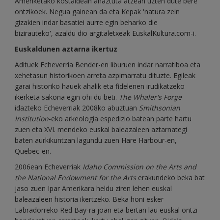
Ameriketako kostaldean ahaztuta atzean uzten dute bere
ontzikoek. Negua gainean da eta Kepak 'natura zein
gizakien indar basatiei aurre egin beharko die
bizirauteko', azaldu dio argitaletxeak EuskalKultura.com-i.
Euskaldunen aztarna ikertuz
Adituek Echeverria Bender-en liburuen indar narratiboa eta
xehetasun historikoen arreta azpimarratu dituzte. Egileak
garai historiko hauek ahalik eta fidelenen irudikatzeko
ikerketa sakona egin ohi du beti.
The Whaler's Forge
idazteko Echeverriak 2008ko abuztuan
Smithsonian
Institution
-eko arkeologia espedizio batean parte hartu
zuen eta XVI. mendeko euskal baleazaleen aztarnategi
baten aurkikuntzan lagundu zuen Hare Harbour-en,
Quebec-en.
2006ean Echeverriak
Idaho Commission on the Arts and
the National Endowment for the Arts
erakundeko beka bat
jaso zuen Ipar Amerikara heldu ziren lehen euskal
baleazaleen historia ikertzeko. Beka honi esker
Labradorreko Red Bay-ra joan eta bertan lau euskal ontzi