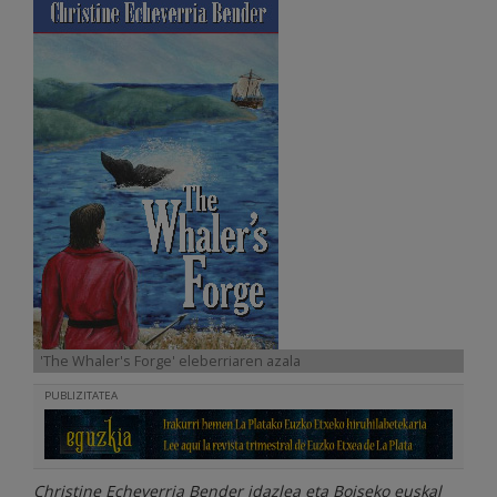
'The Whaler's Forge' eleberriaren azala
PUBLIZITATEA
Christine Echeverria Bender idazlea eta Boiseko euskal