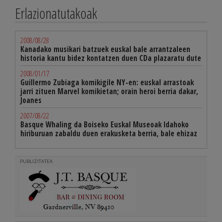
Erlazionatutakoak
2008/08/28
Kanadako musikari batzuek euskal bale arrantzaleen
historia kantu bidez kontatzen duen CDa plazaratu dute
2008/01/17
Guillermo Zubiaga komikigile NY-en: euskal arrastoak
jarri zituen Marvel komikietan; orain heroi berria dakar,
Joanes
2007/08/22
Basque Whaling da Boiseko Euskal Museoak Idahoko
hiriburuan zabaldu duen erakusketa berria, bale ehizaz
PUBLIZITATEA