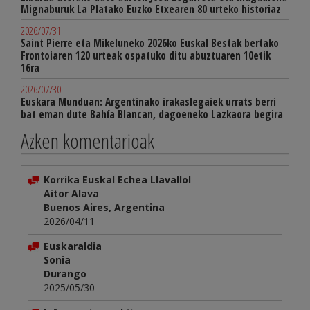
Mignaburuk La Platako Euzko Etxearen 80 urteko historiaz
2026/07/31
Saint Pierre eta Mikeluneko 2026ko Euskal Bestak bertako
Frontoiaren 120 urteak ospatuko ditu abuztuaren 10etik
16ra
2026/07/30
Euskara Munduan: Argentinako irakaslegaiek urrats berri
bat eman dute Bahía Blancan, dagoeneko Lazkaora begira
Azken komentarioak
Korrika Euskal Echea Llavallol
Aitor Alava
Buenos Aires, Argentina
2026/04/11
Euskaraldia
Sonia
Durango
2025/05/30