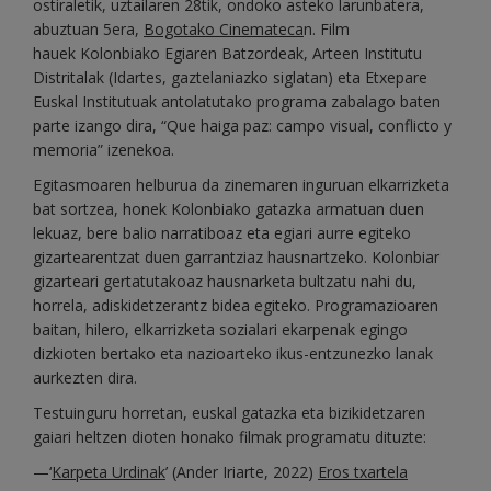
ostiraletik, uztailaren 28tik, ondoko asteko larunbatera,
abuztuan 5era,
Bogotako Cinemateca
n. Film
hauek Kolonbiako Egiaren Batzordeak, Arteen Institutu
Distritalak (Idartes, gaztelaniazko siglatan) eta Etxepare
Euskal Institutuak antolatutako programa zabalago baten
parte izango dira, “Que haiga paz: campo visual, conflicto y
memoria” izenekoa.
Egitasmoaren helburua da zinemaren inguruan elkarrizketa
bat sortzea, honek Kolonbiako gatazka armatuan duen
lekuaz, bere balio narratiboaz eta egiari aurre egiteko
gizartearentzat duen garrantziaz hausnartzeko. Kolonbiar
gizarteari gertatutakoaz hausnarketa bultzatu nahi du,
horrela, adiskidetzerantz bidea egiteko. Programazioaren
baitan, hilero, elkarrizketa sozialari ekarpenak egingo
dizkioten bertako eta nazioarteko ikus-entzunezko lanak
aurkezten dira.
Testuinguru horretan, euskal gatazka eta bizikidetzaren
gaiari heltzen dioten honako filmak programatu dituzte:
—‘
Karpeta Urdinak
’ (Ander Iriarte, 2022)
Eros txartela