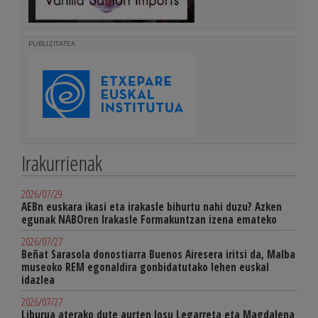
PUBLIZITATEA
Irakurrienak
2026/07/29
AEBn euskara ikasi eta irakasle bihurtu nahi duzu? Azken
egunak NABOren Irakasle Formakuntzan izena emateko
2026/07/27
Beñat Sarasola donostiarra Buenos Airesera iritsi da, Malba
museoko REM egonaldira gonbidatutako lehen euskal
idazlea
2026/07/27
Liburua aterako dute aurten Josu Legarreta eta Magdalena