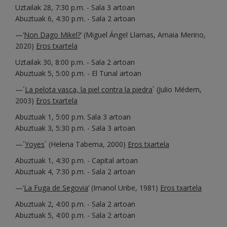
Uztailak 28, 7:30 p.m. - Sala 3 artoan
Abuztuak 6, 4:30 p.m. - Sala 2 artoan
—‘
Non Dago Mikel?
’ (Miguel Ángel Llamas, Amaia Merino,
2020)
Eros txartela
Uztailak 30, 8:00 p.m. - Sala 2 artoan
Abuztuak 5, 5:00 p.m. - El Tunal artoan
—´
La pelota vasca, la piel contra la piedra
´ (Julio Médem,
2003)
Eros txartela
Abuztuak 1, 5:00 p.m. Sala 3 artoan
Abuztuak 3, 5:30 p.m. - Sala 3 artoan
—´
Yoyes
´ (Helena Taberna, 2000)
Eros txartela
Abuztuak 1, 4:30 p.m. - Capital artoan
Abuztuak 4, 7:30 p.m. - Sala 2 artoan
—‘
La Fuga de Segovia
’ (Imanol Uribe, 1981)
Eros txartela
Abuztuak 2, 4:00 p.m. - Sala 2 artoan
Abuztuak 5, 4:00 p.m. - Sala 2 artoan