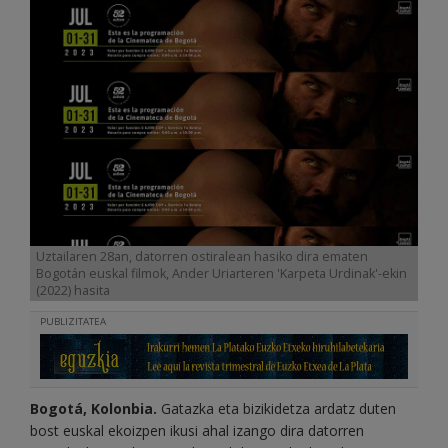
Uztailaren 28an, datorren ostiralean hasiko dira ematen
Bogotán euskal filmok, Ander Uriarteren 'Karpeta Urdinak'-ekin
(2022) hasita
PUBLIZITATEA
Bogotá, Kolonbia.
Gatazka eta bizikidetza ardatz duten
bost euskal ekoizpen ikusi ahal izango dira datorren