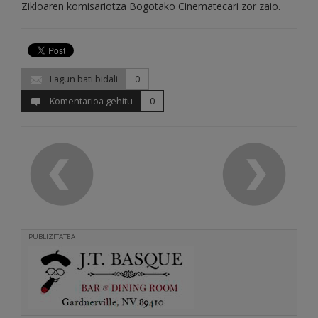
Zikloaren komisariotza Bogotako Cinematecari zor zaio.
Lagun bati bidali
0
Komentarioa gehitu
0
PUBLIZITATEA