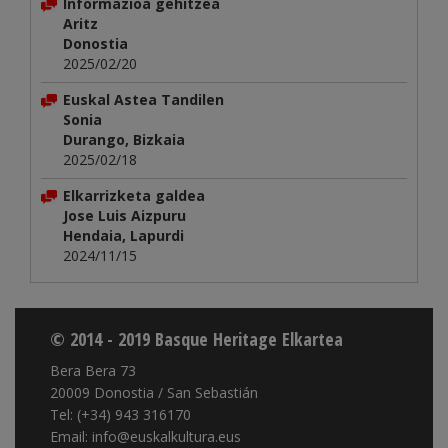
Informazioa gehitzea
Aritz
Donostia
2025/02/20
Euskal Astea Tandilen
Sonia
Durango, Bizkaia
2025/02/18
Elkarrizketa galdea
Jose Luis Aizpuru
Hendaia, Lapurdi
2024/11/15
© 2014 - 2019 Basque Heritage Elkartea
Bera Bera 73
20009 Donostia / San Sebastián
Tel: (+34) 943 316170
Email: info@euskalkultura.eus