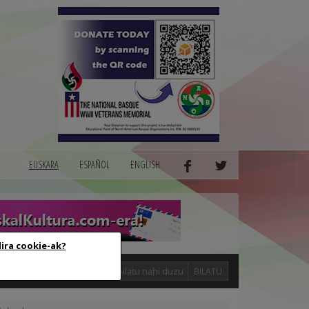
EUSKARA
ESPAÑOL
ENGLISH
dira cookie-ak?
logak
BILATU