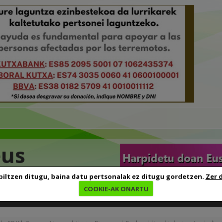
eus
biltzen ditugu, baina datu pertsonalak ez ditugu gordetzen.
Zer 
COOKIE-AK ONARTU
edia
Baliabideak
Euskara ikasten
Genealogia
B