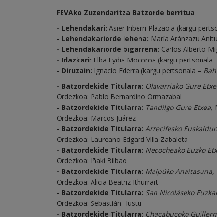
FEVAko Zuzendaritza Batzorde berritua
- Lehendakari:
Asier Iriberri Plazaola (kargu pert
- Lehendakariorde lehena:
María Aránzazu Anitu
- Lehendakariorde bigarrena:
Carlos Alberto Mi
- Idazkari:
Elba Lydia Mocoroa (kargu pertsonala
- Diruzain:
Ignacio Ederra (kargu pertsonala –
Bah
- Batzordekide Titularra: ­
Olavarriako Gure Etxe
Ordezkoa: Pablo Bernardino Ormazabal
- Batzordekide Titularra:
Tandilgo Gure Etxea,
M
Ordezkoa: Marcos Juárez
- Batzordekide Titularra:
Arrecifesko Euskaldu
Ordezkoa: Laureano Edgard Villa Zabaleta
- Batzordekide Titularra:
Necocheako Euzko Etx
Ordezkoa: Iñaki Bilbao
- Batzordekide Titularra:
Maipúko Anaitasuna,
Ordezkoa: Alicia Beatriz Ithurrart
- Batzordekide Titularra:
San Nicoláseko Euzkal
Ordezkoa: Sebastián Hustu
- Batzordekide Titularra:
Chacabucoko Guillerm