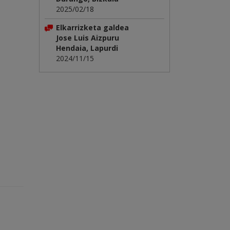
2025/02/18
Elkarrizketa galdea
Jose Luis Aizpuru
Hendaia, Lapurdi
2024/11/15