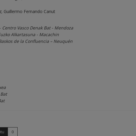
t,
Guillermo Fernando Canut
 –
Centro Vasco Denak Bat - Mendoza
Euzko Alkartasuna - Macachin
Baskos de la Confluencia – Neuquén
xea
 Bat
Bat
itu
0