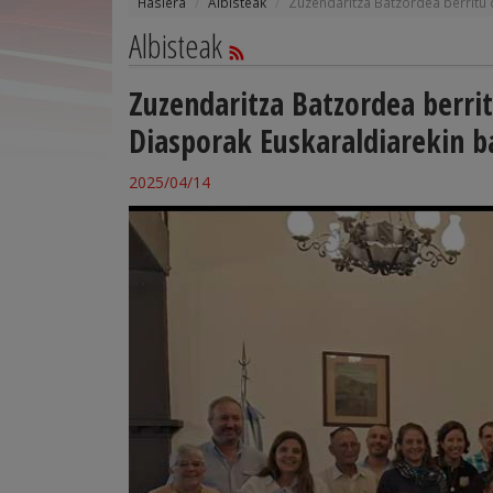
Hasiera
Albisteak
Zuzendaritza Batzordea berritu 
Albisteak
Zuzendaritza Batzordea berri
Diasporak Euskaraldiarekin b
2025/04/14