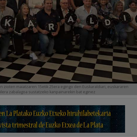
 zioten maiatzaren 15etik 25era egingo den Euskaraldiari, euskararen
bilera zabalagoa sustatzeko kanpainarekin bat eginez