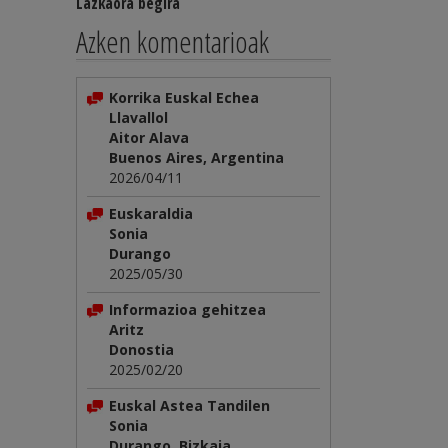
Lazkaora begira
Azken komentarioak
Korrika Euskal Echea
Llavallol
Aitor Alava
Buenos Aires, Argentina
2026/04/11
Euskaraldia
Sonia
Durango
2025/05/30
Informazioa gehitzea
Aritz
Donostia
2025/02/20
Euskal Astea Tandilen
Sonia
Durango, Bizkaia