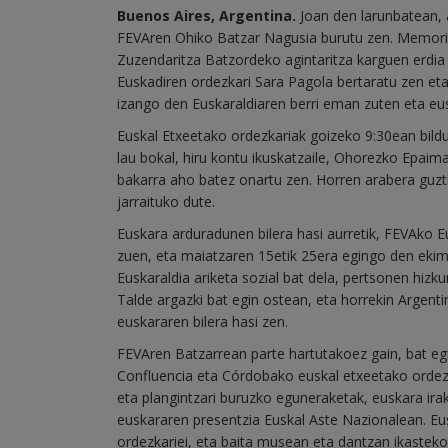
Buenos Aires, Argentina.
Joan den larunbatean, 
FEVAren Ohiko Batzar Nagusia burutu zen. Memoria
Zuzendaritza Batzordeko agintaritza karguen erdia 
Euskadiren ordezkari Sara Pagola bertaratu zen et
izango den Euskaraldiaren berri eman zuten eta eus
Euskal Etxeetako ordezkariak goizeko 9:30ean bildu
lau bokal, hiru kontu ikuskatzaile, Ohorezko Epaima
bakarra aho batez onartu zen. Horren arabera guzti
jarraituko dute.
Euskara arduradunen bilera hasi aurretik, FEVAko E
zuen, eta maiatzaren 15etik 25era egingo den ekim
Euskaraldia ariketa sozial bat dela, pertsonen hizk
Talde argazki bat egin ostean, eta horrekin Argent
euskararen bilera hasi zen.
FEVAren Batzarrean parte hartutakoez gain, bat egi
Confluencia eta Córdobako euskal etxeetako ordez
eta plangintzari buruzko eguneraketak, euskara ira
euskararen presentzia Euskal Aste Nazionalean. Eus
ordezkariei, eta baita musean eta dantzan ikasteko