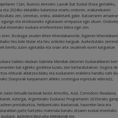
apirilaren 12an, Buenos Aireseko Laurak Bat Euskal Etxea gertaleku,
 eta 2024ko ekitaldiko balantzea onartu ondoren, erakundearen
bozkatu zen, izenetan, ordea, aldaketarik gabe. Batzarraren amaiera
a egungo eta etorkizuneko egitarauen errepasoa egin zituen. Ondoren,
kal etxeetako euskara erreferenteen bilera egin zen.
 ziren. Bozkagai zeuden lehen lehendakariorde, bigarren lehendakari
haiko hiru kide titular eta hiru ordezko karguak. Aurkeztutako zerren
ek berritu zuten agintaldia eta orain arte zeudenek euren karguetan
uskara Saileko idazkari Gabriela Mendiak datorren Euskaraldiaren ber
enarekin bat egiteko gonbitea luzatu zien bertaratutakoei. Gogora d
untza-ohiturak aldatzea bilatu eta euskararen erabilera handitu nahi du
inako Diasporak kanpainaren aldeko sostengua espresuki adieraziz,
n zuten birtualki besteak beste Arrecifes, Azul, Comodoro Rivadavia,
kariek. Aztergai, Argentinako Euskaraz Programaren 2025erako gara
kasleen prestakuntza, helduentzako ikastaroak, haurrekin lana eta
karaldian parte hartzeko materiala banatu zitzaien euskal etxeetako
 euskara- gaztelera liburuxka elebidunak ere.