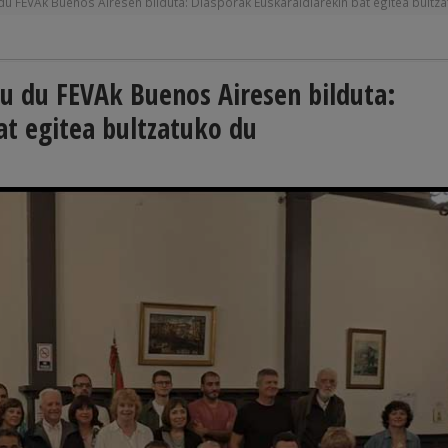
du FEVAk Buenos Airesen bilduta: Diasporak Euskaraldiarekin bat egitea bultz
tu du FEVAk Buenos Airesen bilduta:
at egitea bultzatuko du