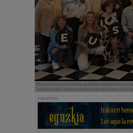
FEVAren Batzarrera bertaratutakoek atxikimendua eman
erabilerarekin zerikusia duten ohiturak aldatu eta era
PUBLIZITATEA