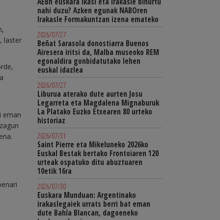
AEBn euskara ikasi eta irakasle bihurtu
nahi duzu? Azken egunak NABOren
Irakasle Formakuntzan izena emateko
n,
2026/07/27
 laster
Beñat Sarasola donostiarra Buenos
Airesera iritsi da, Malba museoko REM
egonaldira gonbidatutako lehen
orde,
euskal idazlea
da
2026/07/27
Liburua aterako dute aurten Josu
Legarreta eta Magdalena Mignaburuk
La Platako Euzko Etxearen 80 urteko
ri eman
historiaz
ezagun
2026/07/31
ena.
Saint Pierre eta Mikeluneko 2026ko
Euskal Bestak bertako Frontoiaren 120
urteak ospatuko ditu abuztuaren
10etik 16ra
penari
2026/07/30
Euskara Munduan: Argentinako
irakaslegaiek urrats berri bat eman
dute Bahía Blancan, dagoeneko