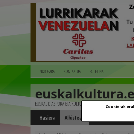
NOR GARA
KONTAKTUA
BULETINA
euskalkultura.
EUSKAL DIASPORA ETA KULTURA
Cookie-ak era
Hasiera
Albisteak
Agenda
Multim