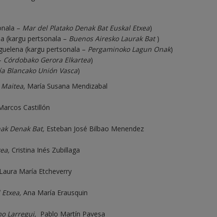
sonala –
Mar del Platako Denak Bat Euskal Etxea
)
a (kargu pertsonala –
Buenos Airesko Laurak Bat
)
guelena (kargu pertsonala –
Pergaminoko Lagun Onak
)
 –
Córdobako Gerora Elkartea
)
ía Blancako Unión Vasca
)
 Maitea
, María Susana Mendizabal
arcos Castillón
nak Denak Bat,
Esteban José Bilbao Menendez
ea,
Cristina Inés Zubillaga
Laura María Etcheverry
 Etxea,
Ana María Erausquin
o Larregui,
Pablo Martín Pavesa