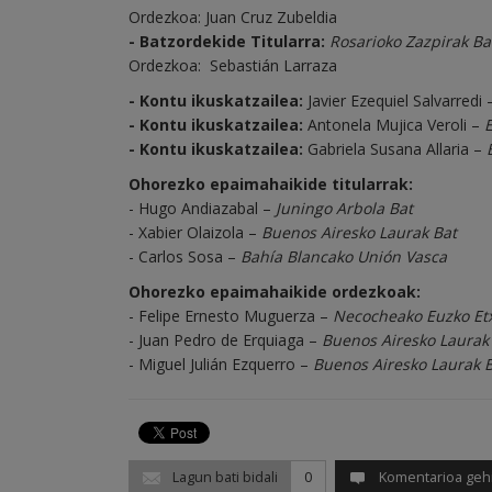
Ordezkoa: Juan Cruz Zubeldia
- Batzordekide Titularra:
Rosarioko Zazpirak Ba
Ordezkoa: Sebastián Larraza
- Kontu ikuskatzailea:
Javier Ezequiel Salvarredi
- Kontu ikuskatzailea:
Antonela Mujica Veroli –
-​ Kontu ikuskatzailea:
Gabriela Susana Allaria –
Ohorezko epaimahaikide titularrak:
- Hugo Andiazabal –
Juningo Arbola Bat
- Xabier Olaizola –
Buenos Airesko Laurak Bat
- Carlos Sosa –
Bahía Blancako Unión Vasca
Ohorezko epaimahaikide ordezkoak:
- Felipe Ernesto Muguerza –
Necocheako Euzko Et
- Juan Pedro de Erquiaga –
Buenos Airesko Laurak
- Miguel Julián Ezquerro –
Buenos Airesko Laurak 
Lagun bati bidali
0
Komentarioa geh