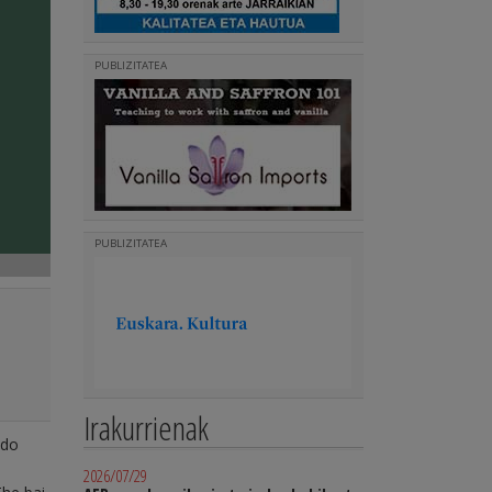
PUBLIZITATEA
PUBLIZITATEA
Irakurrienak
Edo
2026/07/29