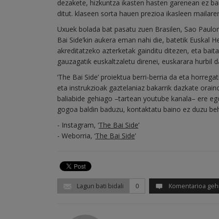
dezakete, hizkuntza ikasten hasten garenean ez ba
ditut. klaseen sorta hauen prezioa ikasleen mailare
Uxuek bolada bat pasatu zuen Brasilen, Sao Paulon
Bai Side’kin aukera eman nahi die, batetik Euskal H
akreditatzeko azterketak gainditu ditezen, eta bai
gauzagatik euskaltzaletu direnei, euskarara hurbil d
‘The Bai Side’ proiektua berri-berria da eta horrega
eta instrukzioak gaztelaniaz bakarrik dazkate oraind
baliabide gehiago –tartean youtube kanala– ere eg
gogoa baldin baduzu, kontaktatu baino ez duzu beh
- Instagram, ‘
The Bai Side
’
- Weborria, ‘
The Bai Side
’
Lagun bati bidali
0
Komentarioa geh