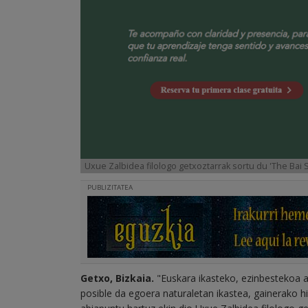
Uxue Zalbidea filologo getxoztarrak sortu du 'The Bai
PUBLIZITATEA
Getxo, Bizkaia.
"Euskara ikasteko, ezinbestekoa al
posible da egoera naturaletan ikastea, gainerako h