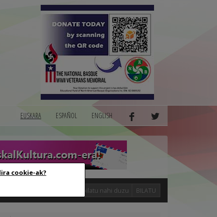
EUSKARA
ESPAÑOL
ENGLISH
dira cookie-ak?
logak
BILATU