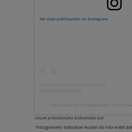
Ver esta publicación en Instagram
Una publicación compartida por The Bai Sid
Uxuek prestatutako bideoetako bat
"Instagrameko bideoetan ikusten da nola erabil dai