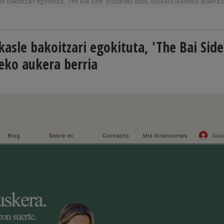
e bakoitzari egokituta, 'The Bai Side' plazaratu dute, euskara ikasteko aukera 
kasle bakoitzari egokituta, 'The Bai Side
teko aukera berria