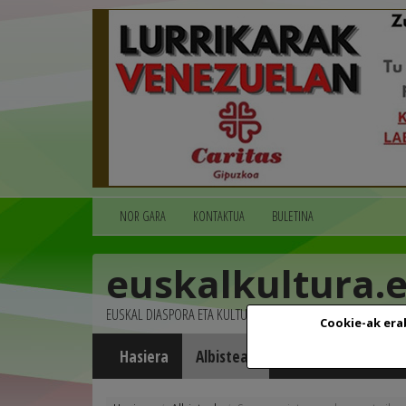
NOR GARA
KONTAKTUA
BULETINA
euskalkultura.
EUSKAL DIASPORA ETA KULTURA
Cookie-ak era
Hasiera
Albisteak
Agenda
Multim