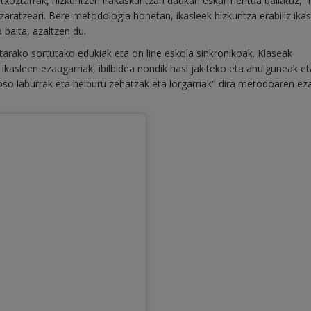
etxoztarrak, hizkuntzen irakaskuntzan daukan eskarmentua baliatuz, ‘
lazaratzeari. Bere metodologia honetan, ikasleek hizkuntza erabiliz ika
baita, azaltzen du.
arako sortutako edukiak eta on line eskola sinkronikoak. Klaseak
ikasleen ezaugarriak, ibilbidea nondik hasi jakiteko eta ahulguneak et
so laburrak eta helburu zehatzak eta lorgarriak" dira metodoaren ez