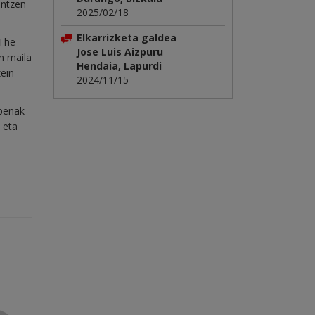
intzen
2025/02/18
Elkarrizketa galdea
 The
Jose Luis Aizpuru
en maila
Hendaia, Lapurdi
zein
2024/11/15
lpenak
 eta