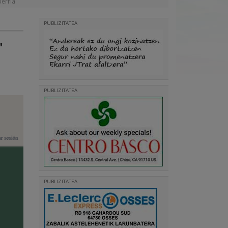
berria
PUBLIZITATEA
'
PUBLIZITATEA
PUBLIZITATEA