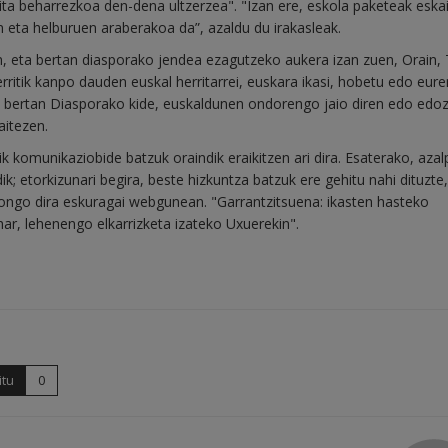
ita beharrezkoa den-dena ultzerzea". "Izan ere, eskola paketeak eska
n eta helburuen araberakoa da”, azaldu du irakasleak.
, eta bertan diasporako jendea ezagutzeko aukera izan zuen, Orain,
erritik kanpo dauden euskal herritarrei, euskara ikasi, hobetu edo eur
ta bertan Diasporako kide, euskaldunen ondorengo jaio diren edo edo
aitezen.
tik komunikaziobide batzuk oraindik eraikitzen ari dira. Esaterako, aza
ik; etorkizunari begira, beste hizkuntza batzuk ere gehitu nahi dituzte,
ongo dira eskuragai webgunean. "Garrantzitsuena: ikasten hasteko
ar, lehenengo elkarrizketa izateko Uxuerekin".
itu
0