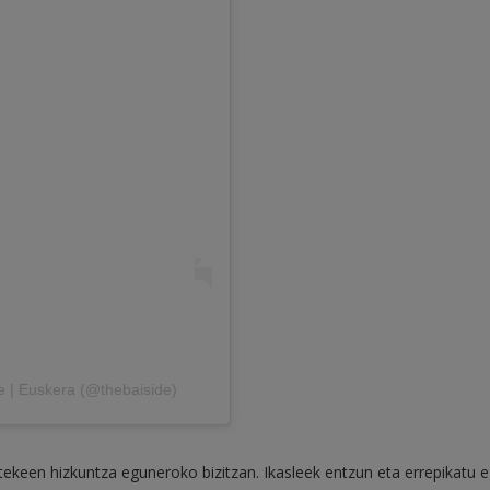
e | Euskera (@thebaiside)
tekeen hizkuntza eguneroko bizitzan. Ikasleek entzun eta errepikatu e