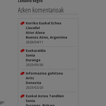
Lazkaora begira
Azken komentarioak
Korrika Euskal Echea
Llavallol
Aitor Alava
Buenos Aires, Argentina
2026/04/11
Euskaraldia
Sonia
Durango
2025/05/30
Informazioa gehitzea
Aritz
Donostia
2025/02/20
Euskal Astea Tandilen
Sonia
gin
Durango, Bizkaia