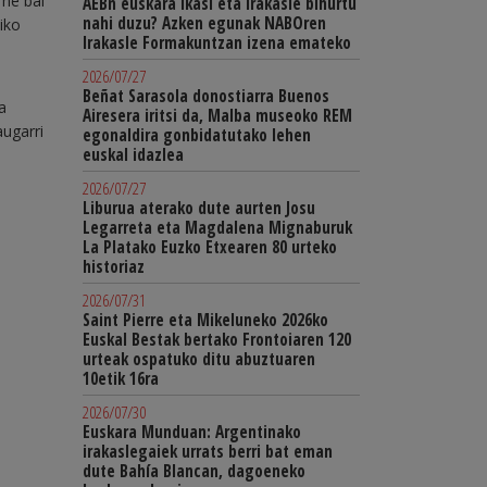
The bai
AEBn euskara ikasi eta irakasle bihurtu
nahi duzu? Azken egunak NABOren
siko
Irakasle Formakuntzan izena emateko
2026/07/27
Beñat Sarasola donostiarra Buenos
a
Airesera iritsi da, Malba museoko REM
augarri
egonaldira gonbidatutako lehen
euskal idazlea
2026/07/27
Liburua aterako dute aurten Josu
Legarreta eta Magdalena Mignaburuk
La Platako Euzko Etxearen 80 urteko
historiaz
2026/07/31
Saint Pierre eta Mikeluneko 2026ko
Euskal Bestak bertako Frontoiaren 120
urteak ospatuko ditu abuztuaren
10etik 16ra
2026/07/30
Euskara Munduan: Argentinako
irakaslegaiek urrats berri bat eman
dute Bahía Blancan, dagoeneko