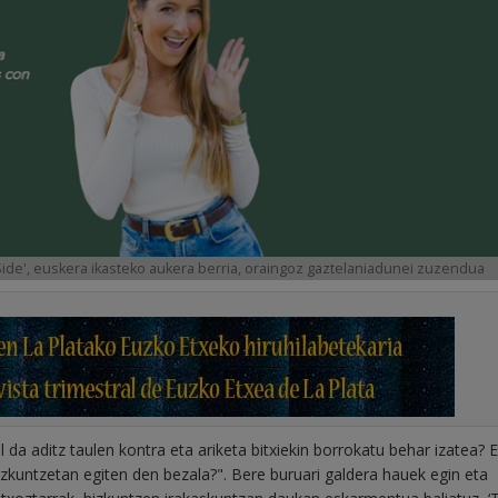
 Side', euskera ikasteko aukera berria, oraingoz gaztelaniadunei zuzendua
 da aditz taulen kontra eta ariketa bitxiekin borrokatu behar izatea? 
izkuntzetan egiten den bezala?". Bere buruari galdera hauek egin eta