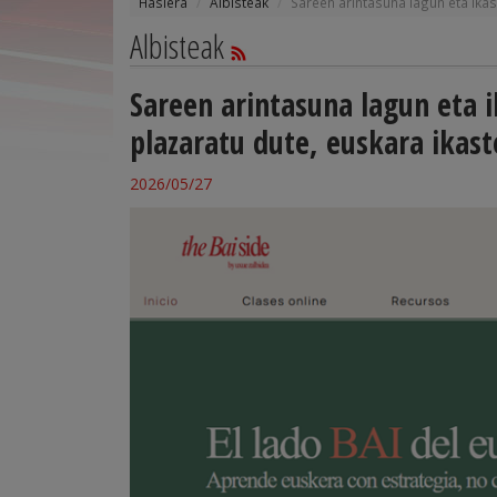
Hasiera
Albisteak
Sareen arintasuna lagun eta ikasl
Albisteak
Sareen arintasuna lagun eta i
plazaratu dute, euskara ikas
2026/05/27