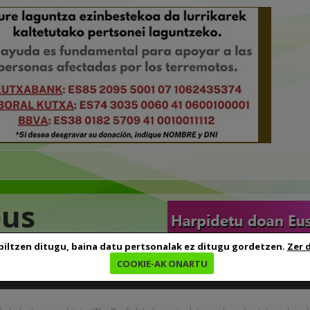
eus
biltzen ditugu, baina datu pertsonalak ez ditugu gordetzen.
Zer 
COOKIE-AK ONARTU
edia
Baliabideak
Euskara ikasten
Genealogia
B