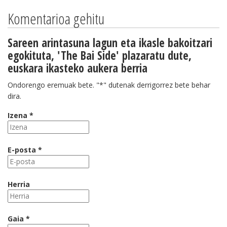
Komentarioa gehitu
Sareen arintasuna lagun eta ikasle bakoitzari
egokituta, 'The Bai Side' plazaratu dute,
euskara ikasteko aukera berria
Ondorengo eremuak bete. "*" dutenak derrigorrez bete behar
dira.
Izena *
E-posta *
Herria
Gaia *