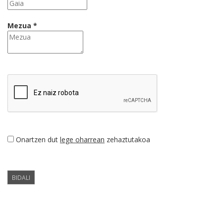
Mezua *
Onartzen dut
lege oharrean
zehaztutakoa
BIDALI