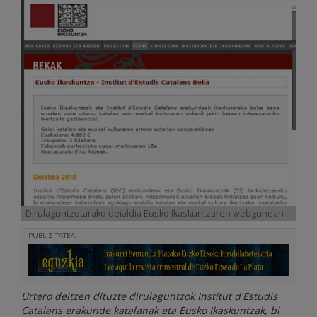
Dirulaguntzotarako deialdia Eusko Ikaskuntzaren webgunean
PUBLIZITATEA
Urtero deitzen dituzte dirulaguntzok Institut d'Estudis
Catalans erakunde katalanak eta Eusko Ikaskuntzak, bi