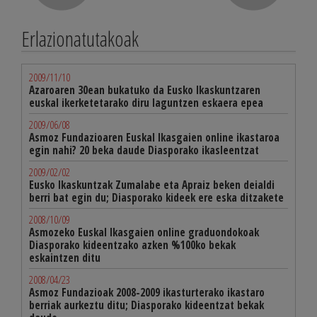
Erlazionatutakoak
2009/11/10
Azaroaren 30ean bukatuko da Eusko Ikaskuntzaren
euskal ikerketetarako diru laguntzen eskaera epea
2009/06/08
Asmoz Fundazioaren Euskal Ikasgaien online ikastaroa
egin nahi? 20 beka daude Diasporako ikasleentzat
2009/02/02
Eusko Ikaskuntzak Zumalabe eta Apraiz beken deialdi
berri bat egin du; Diasporako kideek ere eska ditzakete
2008/10/09
Asmozeko Euskal Ikasgaien online graduondokoak
Diasporako kideentzako azken %100ko bekak
eskaintzen ditu
2008/04/23
Asmoz Fundazioak 2008-2009 ikasturterako ikastaro
berriak aurkeztu ditu; Diasporako kideentzat bekak