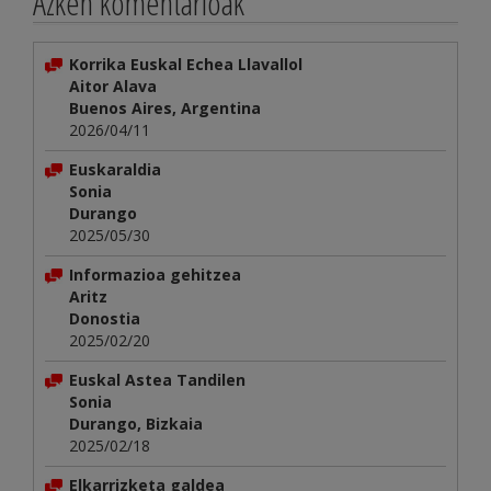
Azken komentarioak
Korrika Euskal Echea Llavallol
Aitor Alava
Buenos Aires, Argentina
2026/04/11
Euskaraldia
Sonia
Durango
2025/05/30
Informazioa gehitzea
Aritz
Donostia
2025/02/20
Euskal Astea Tandilen
Sonia
Durango, Bizkaia
2025/02/18
Elkarrizketa galdea