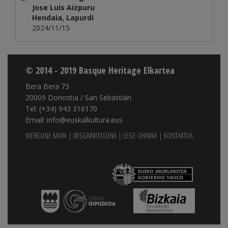
Jose Luis Aizpuru
Hendaia, Lapurdi
2024/11/15
© 2014 - 2019 Basque Heritage Elkartea
Bera Bera 73
20009 Donostia / San Sebastián
Tel: (+34) 943 316170
Email: info@euskalkultura.eus
WEBGUNE MAPA
|
IRISGARRITASUNA
|
LEGE OHARRA
|
KONTAKTUA