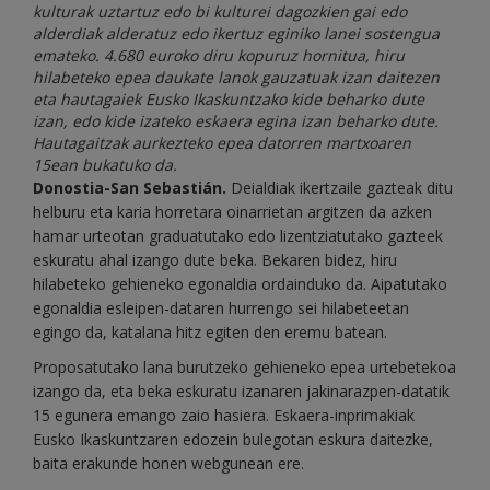
kulturak uztartuz edo bi kulturei dagozkien gai edo
alderdiak alderatuz edo ikertuz eginiko lanei sostengua
emateko. 4.680 euroko diru kopuruz hornitua, hiru
hilabeteko epea daukate lanok gauzatuak izan daitezen
eta hautagaiek Eusko Ikaskuntzako kide beharko dute
izan, edo kide izateko eskaera egina izan beharko dute.
Hautagaitzak aurkezteko epea datorren martxoaren
15ean bukatuko da.
Donostia-San Sebastián.
Deialdiak ikertzaile gazteak ditu
helburu eta karia horretara oinarrietan argitzen da azken
hamar urteotan graduatutako edo lizentziatutako gazteek
eskuratu ahal izango dute beka. Bekaren bidez, hiru
hilabeteko gehieneko egonaldia ordainduko da. Aipatutako
egonaldia esleipen-dataren hurrengo sei hilabeteetan
egingo da, katalana hitz egiten den eremu batean.
Proposatutako lana burutzeko gehieneko epea urtebetekoa
izango da, eta beka eskuratu izanaren jakinarazpen-datatik
15 egunera emango zaio hasiera. Eskaera-inprimakiak
Eusko Ikaskuntzaren edozein bulegotan eskura daitezke,
baita erakunde honen webgunean ere.