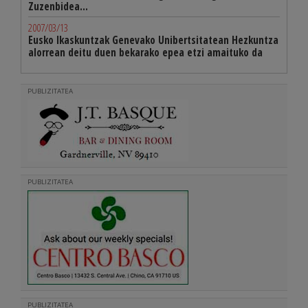
Zuzenbidea...
2007/03/13
Eusko Ikaskuntzak Genevako Unibertsitatean Hezkuntza
alorrean deitu duen bekarako epea etzi amaituko da
PUBLIZITATEA
PUBLIZITATEA
PUBLIZITATEA