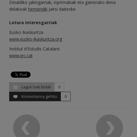
Deialdiko jakingarriak, inprimakiak eta gainerako dena
delakoak
hemendik
jaitsi daitezke.
Lotura interesgarriak
Eusko Ikaskuntza
www.eusko-ikaskuntza.org
Institut d'Estudis Catalans
www.iec.cat
Lagun bati bidali
0
Komentarioa gehitu
0