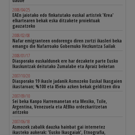
daude
2008/04/25
EAEn jaiotako edo finkatutako euskal artistek 'Krea'
elkartearen bekak eska ditzakete proiektuak
gauzatzeko
2008/02/08
Nafar emigranteen ondorengo diren zortzi ikasleri beka
emango die Nafarroako Gobernuko Hezkuntza Sailak
2008/01/17
Diasporako euskaldunek ere har dezakete parte Eusko
Ikaskuntzak deitutako Zumalabe eta Apraiz beketan
2007/10/20
Diasporako 19 ikasle jadanik Asmozeko Euskal Ikasgaien
ikastaroan; %100 eta 85eko azken bekak gelditzen dira
2007/09/10
Sei beka Kanpo Harremanetan eta Mexiko, Txile,
Argentina, Venezuela eta AEBko ordezkaritzetan
aritzeko
2007/06/18
Asmozek zabalik dauzka hainbat gai internetez
ikasteko aukerak: 'Eusko Ikasgaiak', Etnografia,