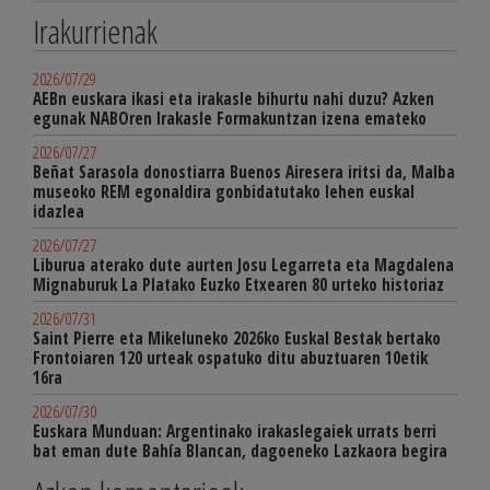
Irakurrienak
2026/07/29
AEBn euskara ikasi eta irakasle bihurtu nahi duzu? Azken
egunak NABOren Irakasle Formakuntzan izena emateko
2026/07/27
Beñat Sarasola donostiarra Buenos Airesera iritsi da, Malba
museoko REM egonaldira gonbidatutako lehen euskal
idazlea
2026/07/27
Liburua aterako dute aurten Josu Legarreta eta Magdalena
Mignaburuk La Platako Euzko Etxearen 80 urteko historiaz
2026/07/31
Saint Pierre eta Mikeluneko 2026ko Euskal Bestak bertako
Frontoiaren 120 urteak ospatuko ditu abuztuaren 10etik
16ra
2026/07/30
Euskara Munduan: Argentinako irakaslegaiek urrats berri
bat eman dute Bahía Blancan, dagoeneko Lazkaora begira