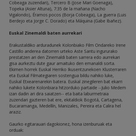
Cobeaga zuzendari), Tercero B (Jose Mari Goenaga),
Topeka (Asier Altuna), 7:35 de la mañana (Nacho
Vigalondo), Éramos pocos (Borja Cobeaga), La guerra (Luis
Berdejo eta Jorge C. Dorado) eta Máquina (Gabe Ibañez).
Euskal Zinemaldi baten aurrekari
Erakustaldiko arduradunek Kolonbiako Film Ondareko Irene
Castillo anderea datorren urteko Aste Santu ingururako
prestatzen ari den Zinemaldi baten sarrera edo aurrekari
gisa aurkeztu dute gaur amaituko den emanaldi sorta.
Ekimen horrek Euskal Herriko Ikusentzunekoen Klusterraren
eta Euskal Filmategiaren sostengua bildu nahiko luke,
Euskal Etxearenarekin batera. Euskal zinegileren bat ekarri
nahiko lukete Kolonbiara hitzorduko partaide --Julio Medem
izan dadin ari dira saiatzen-- eta baita laburmetraia
zuzendari gazteren bat ere, ekitaldiok Bogotá, Cartagena,
Bucaramanga, Medellín, Manizales, Pereira eta Calira hel
araziz.
Gaurko egitarauari dagokionez, hona izenburuak eta
orduak: