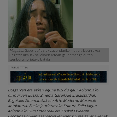
Máquina
, Gabe Ibañez-ek zuzenduriko metraia laburrekoa
Bogotan Kimuak sailekoen artean gaur emango duten
izenburu horietako bat da
PUBLIZITATEA
Bosgarren eta azken eguna bizi du gaur Kolonbiako
hiriburuan Euskal Zinema Garaikide Erakustaldiak,
Bogotako Zinematekak eta Arte Moderno Museoak
antolaturik, Eusko Jaurlaritzako Kultura Saila lagun
Kolonbiako Film Ondareak eta Euskal Etxearen
koordinaziopean azaroaren lehenetik hona garatu denak.