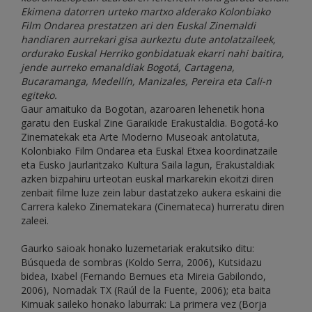
Ekimena datorren urteko martxo alderako Kolonbiako
Film Ondarea prestatzen ari den Euskal Zinemaldi
handiaren aurrekari gisa aurkeztu dute antolatzaileek,
ordurako Euskal Herriko gonbidatuak ekarri nahi baitira,
jende aurreko emanaldiak Bogotá, Cartagena,
Bucaramanga, Medellín, Manizales, Pereira eta Cali-n
egiteko.
Gaur amaituko da Bogotan, azaroaren lehenetik hona
garatu den Euskal Zine Garaikide Erakustaldia. Bogotá-ko
Zinematekak eta Arte Moderno Museoak antolatuta,
Kolonbiako Film Ondarea eta Euskal Etxea koordinatzaile
eta Eusko Jaurlaritzako Kultura Saila lagun, Erakustaldiak
azken bizpahiru urteotan euskal markarekin ekoitzi diren
zenbait filme luze zein labur dastatzeko aukera eskaini die
Carrera kaleko Zinematekara (Cinemateca) hurreratu diren
zaleei.
Gaurko saioak honako luzemetariak erakutsiko ditu:
Búsqueda de sombras (Koldo Serra, 2006), Kutsidazu
bidea, Ixabel (Fernando Bernues eta Mireia Gabilondo,
2006), Nomadak TX (Raúl de la Fuente, 2006); eta baita
Kimuak saileko honako laburrak: La primera vez (Borja