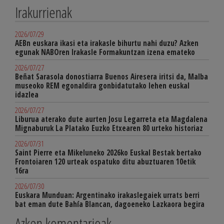
Irakurrienak
2026/07/29
AEBn euskara ikasi eta irakasle bihurtu nahi duzu? Azken
egunak NABOren Irakasle Formakuntzan izena emateko
2026/07/27
Beñat Sarasola donostiarra Buenos Airesera iritsi da, Malba
museoko REM egonaldira gonbidatutako lehen euskal
idazlea
2026/07/27
Liburua aterako dute aurten Josu Legarreta eta Magdalena
Mignaburuk La Platako Euzko Etxearen 80 urteko historiaz
2026/07/31
Saint Pierre eta Mikeluneko 2026ko Euskal Bestak bertako
Frontoiaren 120 urteak ospatuko ditu abuztuaren 10etik
16ra
2026/07/30
Euskara Munduan: Argentinako irakaslegaiek urrats berri
bat eman dute Bahía Blancan, dagoeneko Lazkaora begira
Azken komentarioak