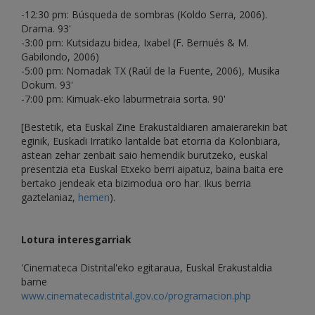
-12:30 pm: Búsqueda de sombras (Koldo Serra, 2006).
Drama. 93'
-3:00 pm: Kutsidazu bidea, Ixabel (F. Bernués & M.
Gabilondo, 2006)
-5:00 pm: Nomadak TX (Raúl de la Fuente, 2006), Musika
Dokum. 93'
-7:00 pm: Kimuak-eko laburmetraia sorta. 90'
[Bestetik, eta Euskal Zine Erakustaldiaren amaierarekin bat
eginik, Euskadi Irratiko lantalde bat etorria da Kolonbiara,
astean zehar zenbait saio hemendik burutzeko, euskal
presentzia eta Euskal Etxeko berri aipatuz, baina baita ere
bertako jendeak eta bizimodua oro har. Ikus berria
gaztelaniaz,
hemen
).
Lotura interesgarriak
'Cinemateca Distrital'eko egitaraua, Euskal Erakustaldia
barne
www.cinematecadistrital.gov.co/programacion.php