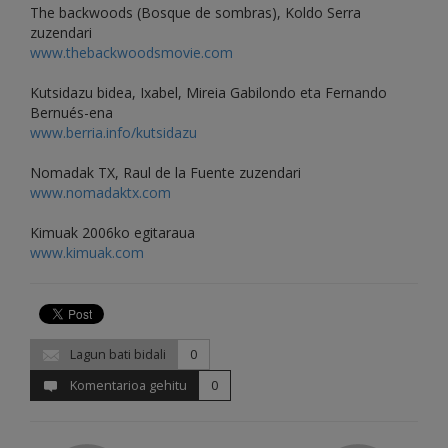
The backwoods (Bosque de sombras), Koldo Serra
zuzendari
www.thebackwoodsmovie.com
Kutsidazu bidea, Ixabel, Mireia Gabilondo eta Fernando
Bernués-ena
www.berria.info/kutsidazu
Nomadak TX, Raul de la Fuente zuzendari
www.nomadaktx.com
Kimuak 2006ko egitaraua
www.kimuak.com
Lagun bati bidali
0
Komentarioa gehitu
0