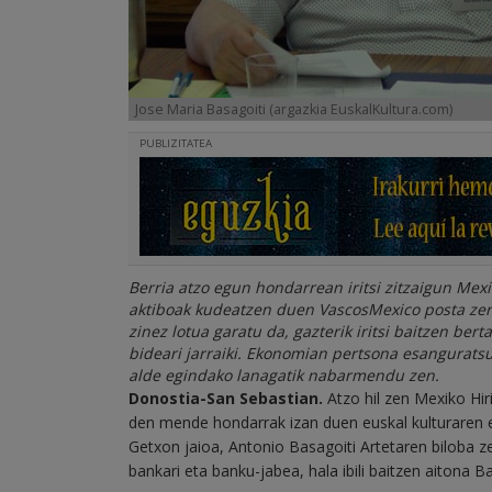
Jose Maria Basagoiti (argazkia EuskalKultura.com)
PUBLIZITATEA
Berria atzo egun hondarrean iritsi zitzaigun Mexi
aktiboak kudeatzen duen VascosMexico posta zerr
zinez lotua garatu da, gazterik iritsi baitzen ber
bideari jarraiki. Ekonomian pertsona esangurats
alde egindako lanagatik nabarmendu zen.
Donostia-San Sebastian.
Atzo hil zen Mexiko Hir
den mende hondarrak izan duen euskal kulturaren e
Getxon jaioa, Antonio Basagoiti Artetaren biloba zen
bankari eta banku-jabea, hala ibili baitzen aiton