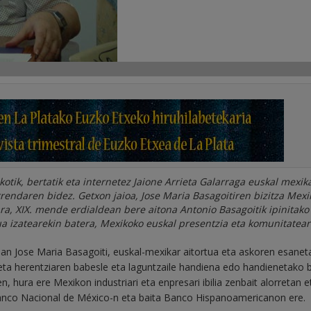
kotik, bertatik eta internetez Jaione Arrieta Galarraga euskal mexik
endaren bidez. Getxon jaioa, Jose Maria Basagoitiren bizitza Mexi
tara, XIX. mende erdialdean bere aitona Antonio Basagoitik ipinitako
ua izatearekin batera, Mexikoko euskal presentzia eta komunitatea
ian Jose Maria Basagoiti, euskal-mexikar aitortua eta askoren esanet
ta herentziaren babesle eta laguntzaile handiena edo handienetako b
, hura ere Mexikon industriari eta enpresari ibilia zenbait alorretan e
a Banco Nacional de México-n eta baita Banco Hispanoamericanon ere.