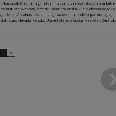
. Ikasketak Madrilen egin zituen --Zuzenbidea eta Filosofia eta Letrak
mentsu eta aktiboari, batetik, nahiz eta euskal kultur alorrari dagoki
egio de las Vizcaínas' bezala ezagutua den erakundeko patrono gisa,
 Batuetan, Nevada-Renoko Unibertsitateko Euskal Ikasketen Zentrok
itu
0