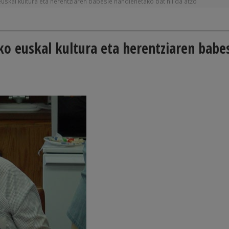
uskal kultura eta herentziaren babesle handienetako bat hil da atzo
ko euskal kultura eta herentziaren babe