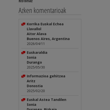
historiaz
Azken komentarioak
Korrika Euskal Echea
Llavallol
Aitor Alava
Buenos Aires, Argentina
2026/04/11
Euskaraldia
Sonia
Durango
2025/05/30
Informazioa gehitzea
Aritz
Donostia
2025/02/20
Euskal Astea Tandilen
Sonia
Durango, Bizkaia