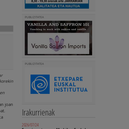
PUBLIZITATEA
PUBLIZITATEA
ar
korekin
ren
an joan
Irakurrienak
at.
ta
2026/07/24