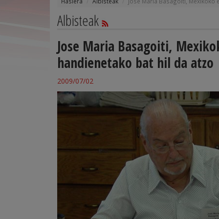
Hasiera
Albisteak
Jose Maria Basagoiti, Mexikoko e
Albisteak
Jose Maria Basagoiti, Mexiko
handienetako bat hil da atzo
2009/07/02