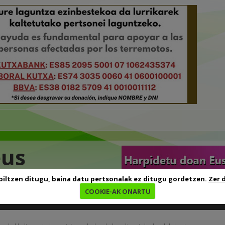
eus
biltzen ditugu, baina datu pertsonalak ez ditugu gordetzen.
Zer 
COOKIE-AK ONARTU
edia
Baliabideak
Euskara ikasten
Genealogia
B