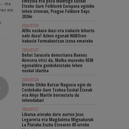
Emozioa eta poza Madrilgo Euskal
-- eta
Etxeko Gure Folklorek Europara eginiko
onez ere
lehen irteeran, Prague Folklore Days
2026n
o
2026/07/29
AEBn euskara ikasi eta irakasle bihurtu
nahi duzu? Azken egunak NABOren
Irakasle Formakuntzan izena emateko
2026/07/27
Beñat Sarasola donostiarra Buenos
Airesera iritsi da, Malba museoko REM
egonaldira gonbidatutako lehen
euskal idazlea
2026/07/24
Urteko Ohiko Batzar Nagusia egin du
Cordobako Gure Txokoa Euskal Etxeak
eta Alejo Martín berrautatu du
lehendakari
2026/07/27
Liburua aterako dute aurten Josu
Legarreta eta Magdalena Mignaburuk
La Platako Euzko Etxearen 80 urteko