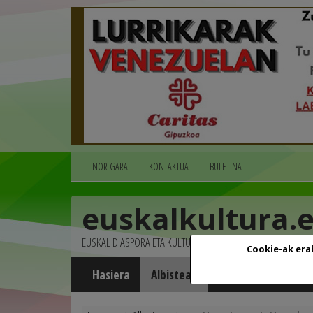
NOR GARA
KONTAKTUA
BULETINA
euskalkultura.
EUSKAL DIASPORA ETA KULTURA
Cookie-ak era
Hasiera
Albisteak
Agenda
Multim