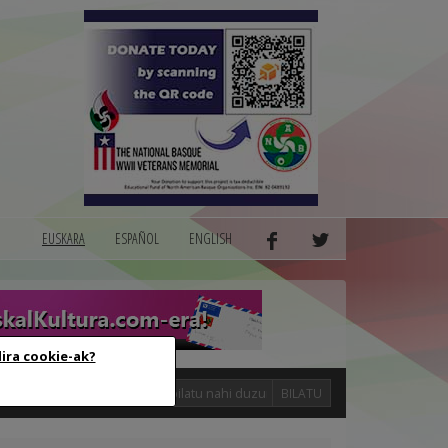
EUSKARA
ESPAÑOL
ENGLISH
dira cookie-ak?
logak
BILATU