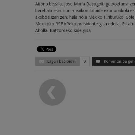
Aitona bezala, Jose Maria Basagoiti getxoztarra zen
berehala ekin zion mexikon ibilbide ekonomikoki eki
aktiboa izan zen, hala nola Mexiko Hiriburuko 'Col
Mexikoko RSBAPeko presidente gisa edota, Estatu
Aholku Batzordeko kide gisa.
Lagun bati bidali
0
Komentarioa geh