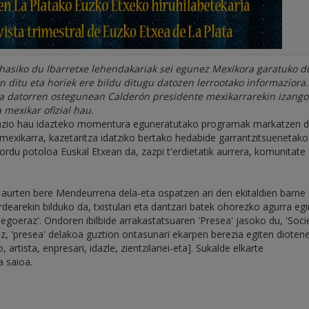
 hasiko du Ibarretxe lehendakariak sei egunez Mexikora garatuko 
n ditu eta horiek ere bildu ditugu datozen lerrootako informaziora
eta datorren ostegunean Calderón presidente mexikarrarekin izang
 mexikar ofizial hau.
mazio hau idazteko momentura eguneratutako programak markatzen 
mexikarra, kazetaritza idatziko bertako hedabide garrantzitsuenetako
zordu potoloa Euskal Etxean da, zazpi t'erdietatik aurrera, komunitate
 aurten bere Mendeurrena dela-eta ospatzen ari den ekitaldien barne
dearekin bilduko da, txistulari eta dantzari batek ohorezko agurra eg
 egoeraz'. Ondoren ibilbide arrakastatsuaren 'Presea' jasoko du, 'Soc
ez, 'presea' delakoa guztion ontasunari ekarpen berezia egiten diotene
 artista, enpresari, idazle, zientzilariei-eta]. Sukalde elkarte
a saioa.