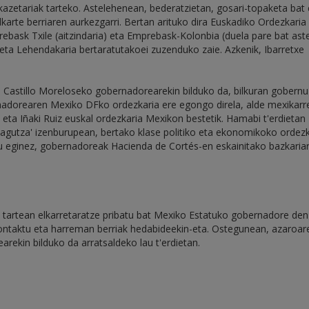
 kazetariak tarteko. Astelehenean, bederatzietan, gosari-topaketa bat
rte berriaren aurkezgarri. Bertan arituko dira Euskadiko Ordezkaria
rebask Txile (aitzindaria) eta Emprebask-Kolonbia (duela pare bat ast
 eta Lehendakaria bertaratutakoei zuzenduko zaie. Azkenik, Ibarretxe
astillo Moreloseko gobernadorearekin bilduko da, bilkuran gobernu
nadorearen Mexiko DFko ordezkaria ere egongo direla, alde mexikarr
eta Iñaki Ruiz euskal ordezkaria Mexikon bestetik. Hamabi t'erdietan
 Ezagutza' izenburupean, bertako klase politiko eta ekonomikoko ordez
pu eginez, gobernadoreak Hacienda de Cortés-en eskainitako bazkariar
, tartean elkarretaratze pribatu bat Mexiko Estatuko gobernadore den
kontaktu eta harreman berriak hedabideekin-eta. Ostegunean, azaroar
arekin bilduko da arratsaldeko lau t'erdietan.