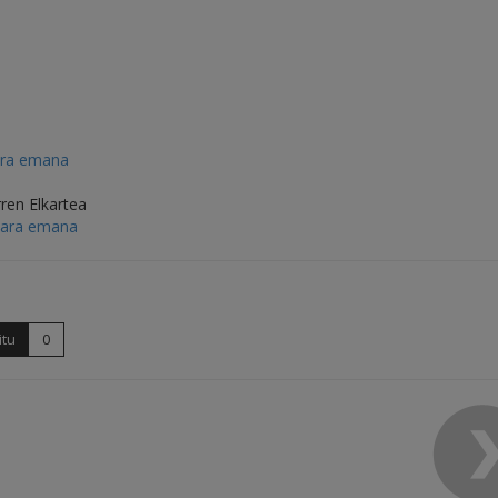
ara emana
rren Elkartea
itara emana
itu
0