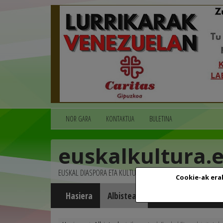
NOR GARA
KONTAKTUA
BULETINA
euskalkultura.
EUSKAL DIASPORA ETA KULTURA
Cookie-ak era
Hasiera
Albisteak
Agenda
Multim