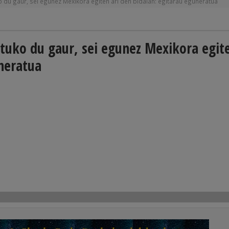
ko du gaur, sei egunez Mexikora egiten ari den bidaian: egitarau eguneratua
atuko du gaur, sei egunez Mexikora egit
uneratua