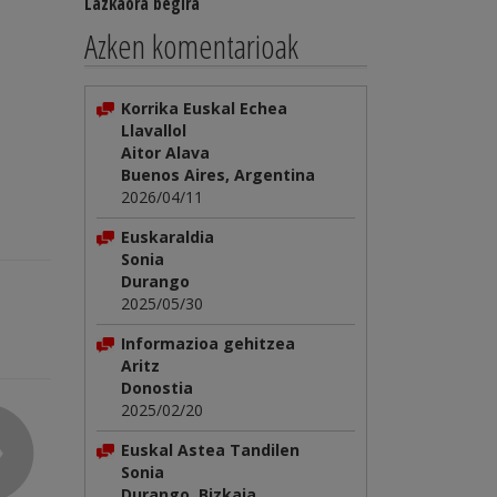
Lazkaora begira
Azken komentarioak
Korrika Euskal Echea
Llavallol
Aitor Alava
Buenos Aires, Argentina
2026/04/11
Euskaraldia
Sonia
Durango
2025/05/30
Informazioa gehitzea
Aritz
Donostia
2025/02/20
Euskal Astea Tandilen
Sonia
Durango, Bizkaia