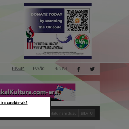
EUSKARA
ESPAÑOL
ENGLISH
dira cookie-ak?
logak
BILATU