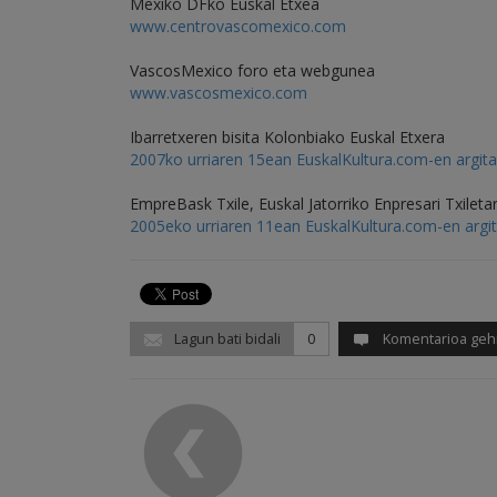
Mexiko DFko Euskal Etxea
www.centrovascomexico.com
VascosMexico foro eta webgunea
www.vascosmexico.com
Ibarretxeren bisita Kolonbiako Euskal Etxera
2007ko urriaren 15ean EuskalKultura.com-en argit
EmpreBask Txile, Euskal Jatorriko Enpresari Txileta
2005eko urriaren 11ean EuskalKultura.com-en arg
Lagun bati bidali
0
Komentarioa geh