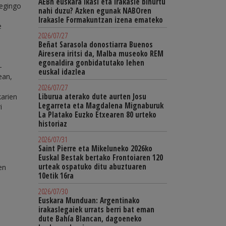
AEBn euskara ikasi eta irakasle bihurtu
 egingo
nahi duzu? Azken egunak NABOren
Irakasle Formakuntzan izena emateko
e
2026/07/27
Beñat Sarasola donostiarra Buenos
Airesera iritsi da, Malba museoko REM
egonaldira gonbidatutako lehen
-
euskal idazlea
ean,
2026/07/27
Liburua aterako dute aurten Josu
karien
Legarreta eta Magdalena Mignaburuk
i
La Platako Euzko Etxearen 80 urteko
historiaz
2026/07/31
Saint Pierre eta Mikeluneko 2026ko
Euskal Bestak bertako Frontoiaren 120
urteak ospatuko ditu abuztuaren
en
10etik 16ra
2026/07/30
Euskara Munduan: Argentinako
irakaslegaiek urrats berri bat eman
dute Bahía Blancan, dagoeneko