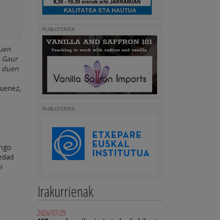
PUBLIZITATEA
duen
. Gaur
o duen
duenez,
PUBLIZITATEA
ingo
iedad
i
Irakurrienak
2026/07/29