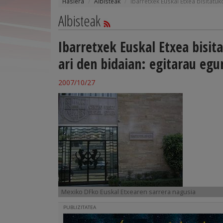
Hasiera
Albisteak
Ibarretxek Euskal Etxea bisitatu
Albisteak
Ibarretxek Euskal Etxea bisit
ari den bidaian: egitarau eg
2007/10/27
Mexiko DFko Euskal Etxearen sarrera nagusia
PUBLIZITATEA