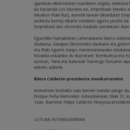
Igandean elkarrizketen txandaren segida, telebista
da Hacienda Los Morales-en, Emprebask-Mexiko elka
Mexikon Iñaki Ruiz, aurretik lanean diharduten Emp
aurkeztu berria) elkarte senideen agurra jasoko da
Emprebask-eko ohorezko bazkide izendatuko dute.
Eguerdiko hamabietan Lehendakaria Marco Adame C
idazkaria, Garapen Ekonomiko idazkaria eta gober
eta Iñaki Aguirre Kanpo Harremanetarako idazkaria 
hitzaldia eskainiko du Ibarretxek 'Berrikuntza eta
aurrean, 'Hiria eta Baloreak' hurrengo foroaren ai
ekiteko azkenik.
Bilera Calderón presidente mexikarrarekin
Asteartean kontaktu saio berrien txanda izango da
Enrique Peña Nietorekin. Asteazkenean, hilak 31, 
1ean, Ibarretxe Felipe Calderón Hinojosa presidente
LOTURA INTERESGARRIAK