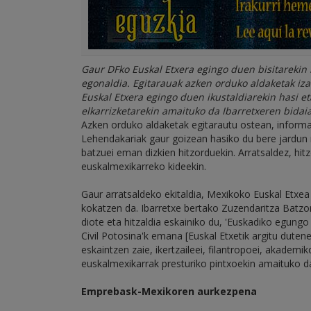
Gaur DFko Euskal Etxera egingo duen bisitarekin
egonaldia. Egitarauak azken orduko aldaketak iza
Euskal Etxera egingo duen ikustaldiarekin hasi 
elkarrizketarekin amaituko da Ibarretxeren bidaia
Azken orduko aldaketak egitarautu ostean, infor
Lehendakariak gaur goizean hasiko du bere jardun 
batzuei eman dizkien hitzorduekin. Arratsaldez, hit
euskalmexikarreko kideekin.
Gaur arratsaldeko ekitaldia, Mexikoko Euskal Etxea
kokatzen da. Ibarretxe bertako Zuzendaritza Batzor
diote eta hitzaldia eskainiko du, 'Euskadiko egungo
Civil Potosina'k emana [Euskal Etxetik argitu duten
eskaintzen zaie, ikertzaileei, filantropoei, akademiko,
euskalmexikarrak presturiko pintxoekin amaituko d
Emprebask-Mexikoren aurkezpena