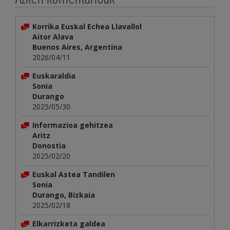
Korrika Euskal Echea Llavallol
Aitor Alava
Buenos Aires, Argentina
2026/04/11
Euskaraldia
Sonia
Durango
2025/05/30
Informazioa gehitzea
Aritz
Donostia
2025/02/20
Euskal Astea Tandilen
Sonia
Durango, Bizkaia
2025/02/18
Elkarrizketa galdea