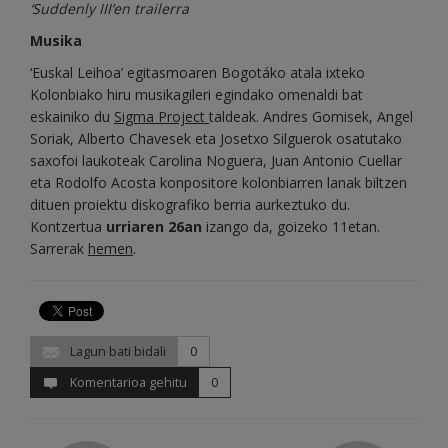
‘Suddenly III’en trailerra
Musika
‘Euskal Leihoa’ egitasmoaren Bogotáko atala ixteko
Kolonbiako hiru musikagileri egindako omenaldi bat
eskainiko du
Sigma Project
taldeak. Andres Gomisek, Angel
Soriak, Alberto Chavesek eta Josetxo Silguerok osatutako
saxofoi laukoteak Carolina Noguera, Juan Antonio Cuellar
eta Rodolfo Acosta konpositore kolonbiarren lanak biltzen
dituen proiektu diskografiko berria aurkeztuko du.
Kontzertua
urriaren 26an
izango da, goizeko 11etan.
Sarrerak
hemen
.
Lagun bati bidali
0
Komentarioa gehitu
0