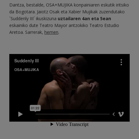
Dantza, bestalde, OSA+MUJIKA konpainiaren eskutik iritsiko
da Bogotara. Jaiotz Osak eta Xabier Mujikak zuzendutako
´Suddenly III´ ikuskizuna
uztailaren 4an eta 5ean
eskainiko dute Teatro Mayor antzokiko Teatro Estudio
Aretoa. Sarrerak,
hemen
.