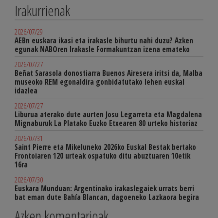
Irakurrienak
2026/07/29
AEBn euskara ikasi eta irakasle bihurtu nahi duzu? Azken
egunak NABOren Irakasle Formakuntzan izena emateko
2026/07/27
Beñat Sarasola donostiarra Buenos Airesera iritsi da, Malba
museoko REM egonaldira gonbidatutako lehen euskal
idazlea
2026/07/27
Liburua aterako dute aurten Josu Legarreta eta Magdalena
Mignaburuk La Platako Euzko Etxearen 80 urteko historiaz
2026/07/31
Saint Pierre eta Mikeluneko 2026ko Euskal Bestak bertako
Frontoiaren 120 urteak ospatuko ditu abuztuaren 10etik
16ra
2026/07/30
Euskara Munduan: Argentinako irakaslegaiek urrats berri
bat eman dute Bahía Blancan, dagoeneko Lazkaora begira
Azken komentarioak