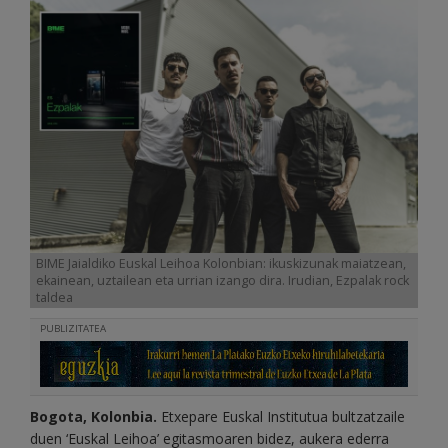
BIME Jaialdiko Euskal Leihoa Kolonbian: ikuskizunak maiatzean,
ekainean, uztailean eta urrian izango dira. Irudian, Ezpalak rock
taldea
PUBLIZITATEA
Bogota, Kolonbia.
Etxepare Euskal Institutua bultzatzaile
duen ‘Euskal Leihoa’ egitasmoaren bidez, aukera ederra