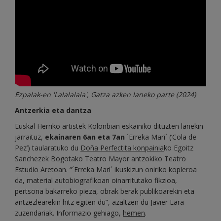
Ezpalak-en 'Lalalalala', Gatza azken laneko parte (2024)
Antzerkia eta dantza
Euskal Herriko artistek Kolonbian eskainiko dituzten lanekin
jarraituz,
ekainaren 6an eta 7an
´Erreka Mari´ (‘Cola de
Pez’) taularatuko du
Doña Perfectita konpainia
ko Egoitz
Sanchezek Bogotako Teatro Mayor antzokiko Teatro
Estudio Aretoan. “´Erreka Mari´ ikuskizun oniriko kopleroa
da, material autobiografikoan oinarritutako fikzioa,
pertsona bakarreko pieza, obrak berak publikoarekin eta
antzezlearekin hitz egiten du”, azaltzen du Javier Lara
zuzendariak. Informazio gehiago,
hemen
.