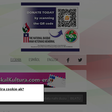
EUSKARA
ESPAÑOL
ENGLISH
dira cookie-ak?
logak
BILATU