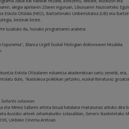
programa zabal bat hainbat hitzaldi, kontzertu, debate, ikuskizun eta
unaren, alegia apirilaren 23aren inguruan, Liburuaren Nazioarteko Egu
za Eskola Ofiziala (HEO), Bartzelonako Unibertsitatea (UB) eta Bartz
utegia, besteak beste.
arte luzatuko da, honako programaren arabera:
toponimia", Blanca Urgell Euskal Filologian doktorearen hitzaldia.
n
kuntza Eskola Ofizialaren eskaintza akademikoan sartu zenetik, eta,
tolatu dute, "ikasitakoa praktikan jartzeko, euskal literaturaz gozatz
 Sallarès solasean
eta Mireia Sallares artista bisual katalana maitasunaz arituko dira 
k eta ikusizko arteek zeharkaturiko solasaldian, Genero Ikasketetako M
3:00, UABeko Cinema Aretoan.