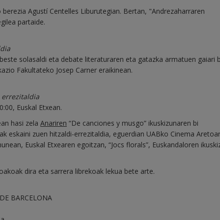
o berezia Agustí Centelles Liburutegian. Bertan, "Andrezaharraren
gilea partaide.
ldia
beste solasaldi eta debate literaturaren eta gatazka armatuen gaiari 
azio Fakultateko Josep Carner eraikinean.
errezitaldia
0:00, Euskal Etxean.
an hasi zela
Anariren
“De canciones y musgo” ikuskizunaren bi
eak eskaini zuen hitzaldi-errezitaldia, eguerdian UABko Cinema Aretoa
unean, Euskal Etxearen egoitzan, “Jocs florals”, Euskandaloren ikuski
oakoak dira eta sarrera librekoak lekua bete arte.
 DE BARCELONA
ea