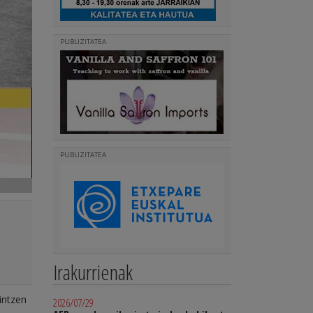
PUBLIZITATEA
PUBLIZITATEA
Irakurrienak
intzen
2026/07/29