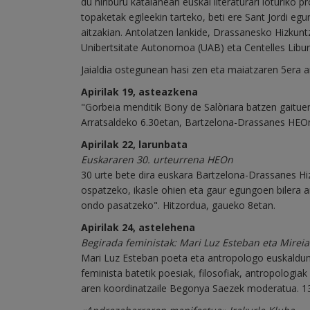
du hiriburu katalanean euskal literaturari loturiko 
topaketak egileekin tarteko, beti ere Sant Jordi eg
aitzakian. Antolatzen lankide, Drassanesko Hizkunt
Unibertsitate Autonomoa (UAB) eta Centelles Libur
Jaialdia ostegunean hasi zen eta maiatzaren 5era 
Apirilak 19, asteazkena
"Gorbeia menditik Bony de Salòriara batzen gaituen 
Arratsaldeko 6.30etan, Bartzelona-Drassanes HEO
Apirilak 22, larunbata
Euskararen 30. urteurrena HEOn
30 urte bete dira euskara Bartzelona-Drassanes Hiz
ospatzeko, ikasle ohien eta gaur egungoen bilera an
ondo pasatzeko". Hitzordua, gaueko 8etan.
Apirilak 24, astelehena
Begirada feministak: Mari Luz Esteban eta Mireia
Mari Luz Esteban poeta eta antropologo euskalduna 
feminista batetik poesiak, filosofiak, antropologia
aren koordinatzaile Begonya Saezek moderatua. 1