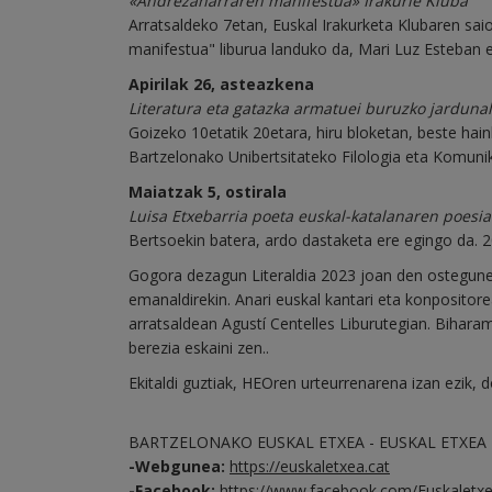
«Andrezaharraren manifestua» Irakurle Kluba
Arratsaldeko 7etan, Euskal Irakurketa Klubaren sai
manifestua" liburua landuko da, Mari Luz Esteban e
Apirilak 26, asteazkena
Literatura eta gatazka armatuei buruzko jarduna
Goizeko 10etatik 20etara, hiru bloketan, beste hain
Bartzelonako Unibertsitateko Filologia eta Komunik
Maiatzak 5, ostirala
Luisa Etxebarria poeta euskal-katalanaren poesia 
Bertsoekin batera, ardo dastaketa ere egingo da. 2
Gogora dezagun Literaldia 2023 joan den ostegune
emanaldirekin. Anari euskal kantari eta konpositor
arratsaldean Agustí Centelles Liburutegian. Biharam
berezia eskaini zen..
Ekitaldi guztiak, HEOren urteurrenarena izan ezik, d
BARTZELONAKO EUSKAL ETXEA - EUSKAL ETXEA
-Webgunea:
https://euskaletxea.cat
-Facebook:
https://www.facebook.com/Euskaletx