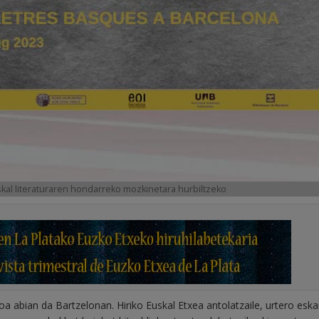
kal literaturaren hondarreko mozkinetara hurbiltzeko
oa abian da Bartzelonan. Hiriko Euskal Etxea antolatzaile, urtero eska