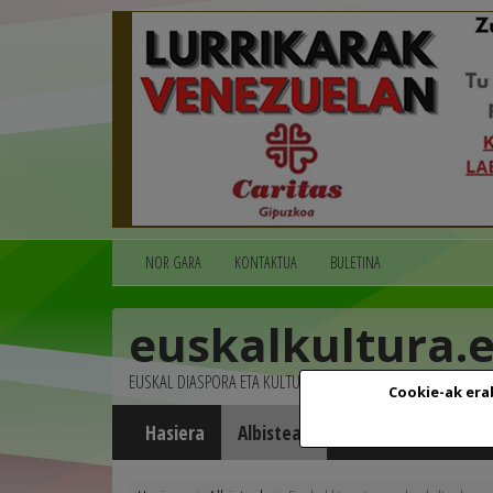
NOR GARA
KONTAKTUA
BULETINA
euskalkultura.
EUSKAL DIASPORA ETA KULTURA
Cookie-ak era
Hasiera
Albisteak
Agenda
Multim