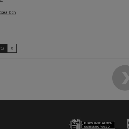
txea_bcn
itu
0