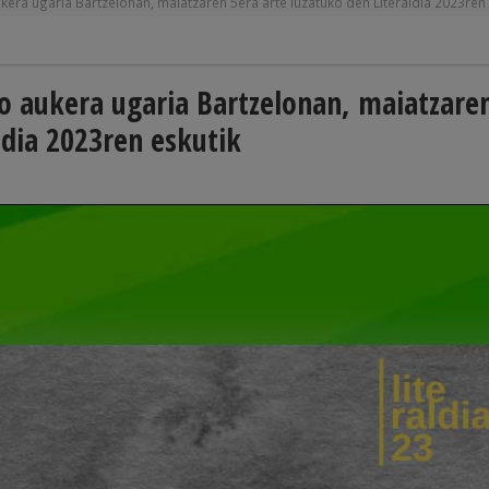
aukera ugaria Bartzelonan, maiatzaren 5era arte luzatuko den Literaldia 2023ren
ko aukera ugaria Bartzelonan, maiatzare
ldia 2023ren eskutik