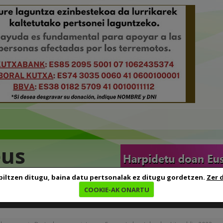
eus
biltzen ditugu, baina datu pertsonalak ez ditugu gordetzen.
Zer 
COOKIE-AK ONARTU
edia
Baliabideak
Euskara ikasten
Genealogia
B