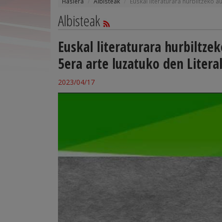
Hasiera
Albisteak
Euskal literaturara hurbiltzeko 
Albisteak
Euskal literaturara hurbiltze
5era arte luzatuko den Litera
2023/04/17