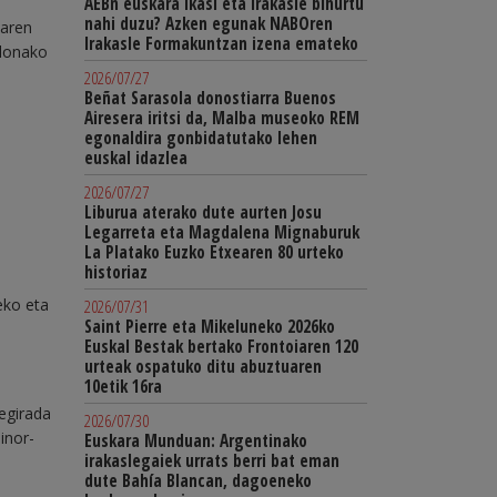
AEBn euskara ikasi eta irakasle bihurtu
nahi duzu? Azken egunak NABOren
naren
Irakasle Formakuntzan izena emateko
elonako
2026/07/27
Beñat Sarasola donostiarra Buenos
Airesera iritsi da, Malba museoko REM
egonaldira gonbidatutako lehen
euskal idazlea
2026/07/27
Liburua aterako dute aurten Josu
Legarreta eta Magdalena Mignaburuk
La Platako Euzko Etxearen 80 urteko
historiaz
eko eta
2026/07/31
Saint Pierre eta Mikeluneko 2026ko
Euskal Bestak bertako Frontoiaren 120
urteak ospatuko ditu abuztuaren
10etik 16ra
begirada
2026/07/30
inor-
Euskara Munduan: Argentinako
irakaslegaiek urrats berri bat eman
dute Bahía Blancan, dagoeneko