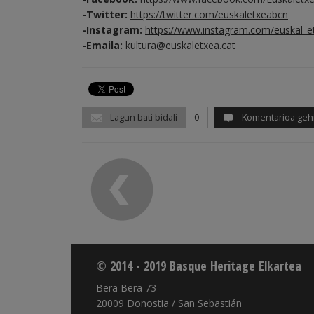
-Twitter:
https://twitter.com/euskaletxeabcn
-Instagram:
https://www.instagram.com/euskal_e
-Emaila:
kultura@euskaletxea.cat
Lagun bati bidali
0
Komentarioa geh
© 2014 - 2019 Basque Heritage Elkartea
Bera Bera 73
20009 Donostia / San Sebastián