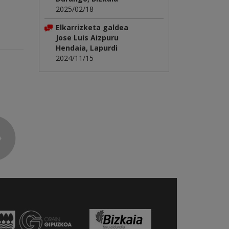
2025/02/18
Elkarrizketa galdea
Jose Luis Aizpuru
Hendaia, Lapurdi
2024/11/15