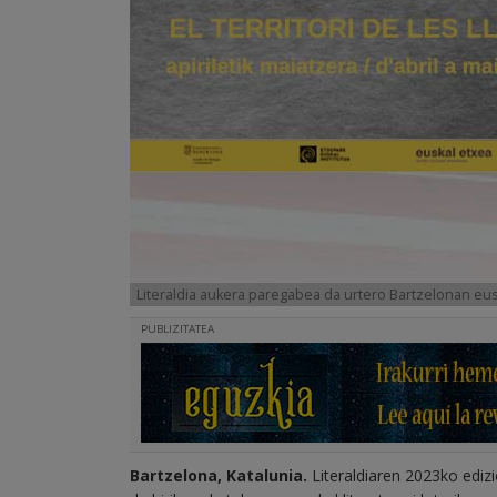
Literaldia aukera paregabea da urtero Bartzelonan eus
PUBLIZITATEA
Bartzelona, Katalunia.
Literaldiaren 2023ko edizi