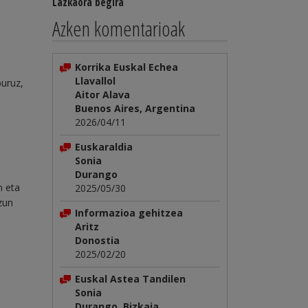
Lazkaora begira
Azken komentarioak
Korrika Euskal Echea
Llavallol
buruz,
Aitor Alava
Buenos Aires, Argentina
2026/04/11
Euskaraldia
Sonia
Durango
n eta
2025/05/30
zun
Informazioa gehitzea
Aritz
Donostia
2025/02/20
Euskal Astea Tandilen
Sonia
Durango, Bizkaia