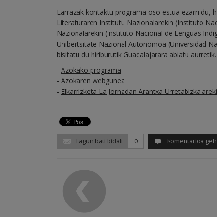
Larrazak kontaktu programa oso estua ezarri du, ha
Literaturaren Institutu Nazionalarekin (Instituto Na
Nazionalarekin (Instituto Nacional de Lenguas Ind
Unibertsitate Nazional Autonomoa (Universidad 
bisitatu du hiriburutik Guadalajarara abiatu aurretik.
-
Azokako programa
-
Azokaren webgunea
-
Elkarrizketa La Jornadan Arantxa Urretabizkaiarek
Lagun bati bidali
0
Komentarioa geh