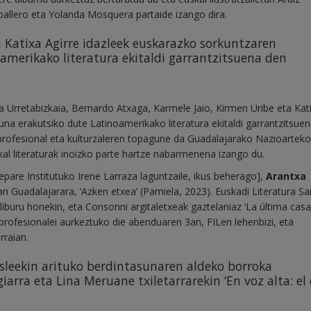
ballero eta Yolanda Mosquera partaide izango dira.
ta Katixa Agirre idazleek euskarazko sorkuntzaren
amerikako literatura ekitaldi garrantzitsuena den
a Urretabizkaia, Bernardo Atxaga, Karmele Jaio, Kirmen Uribe eta Kat
na erakutsiko dute Latinoamerikako literatura ekitaldi garrantzitsuen
 profesional eta kulturzaleren topagune da Guadalajarako Nazioarteko
al literaturak inoizko parte hartze nabarmenena izango du.
epare Institutuko Irene Larraza laguntzaile, ikus beherago],
Arantxa
n Guadalajarara, ‘Azken etxea’ (Pamiela, 2023). Euskadi Literatura Sa
iburu honekin, eta Consonni argitaletxeak gaztelaniaz ‘La última casa
 profesionalei aurkeztuko die abenduaren 3an, FILen lehenbizi, eta
rraian.
asleekin arituko berdintasunaren aldeko borroka
arra eta Lina Meruane txiletarrarekin ‘En voz alta: el