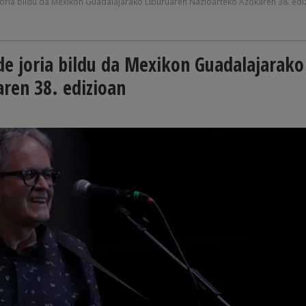
e joria bildu da Mexikon Guadalajarako Liburuaren Nazioarteko Azokaren 38. edi
alde joria bildu da Mexikon Guadalajarako
ren 38. edizioan