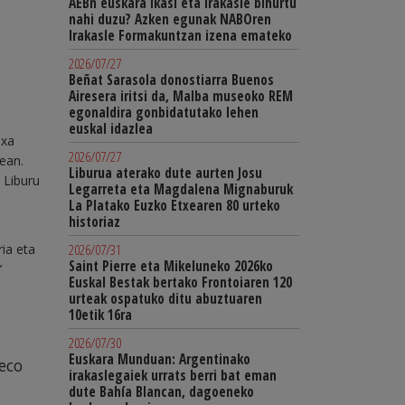
AEBn euskara ikasi eta irakasle bihurtu
nahi duzu? Azken egunak NABOren
Irakasle Formakuntzan izena emateko
2026/07/27
Beñat Sarasola donostiarra Buenos
Airesera iritsi da, Malba museoko REM
egonaldira gonbidatutako lehen
euskal idazlea
ixa
2026/07/27
ean.
Liburua aterako dute aurten Josu
 Liburu
Legarreta eta Magdalena Mignaburuk
La Platako Euzko Etxearen 80 urteko
historiaz
ria eta
2026/07/31
Saint Pierre eta Mikeluneko 2026ko
’
Euskal Bestak bertako Frontoiaren 120
urteak ospatuko ditu abuztuaren
10etik 16ra
2026/07/30
Euskara Munduan: Argentinako
 eco
irakaslegaiek urrats berri bat eman
dute Bahía Blancan, dagoeneko