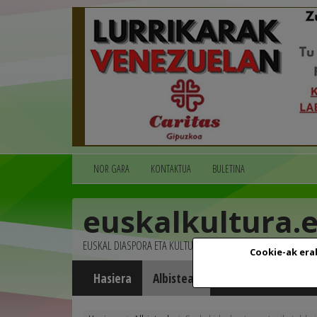
NOR GARA
KONTAKTUA
BULETINA
euskalkultura.
EUSKAL DIASPORA ETA KULTURA
Cookie-ak era
Hasiera
Albisteak
Agenda
Multim