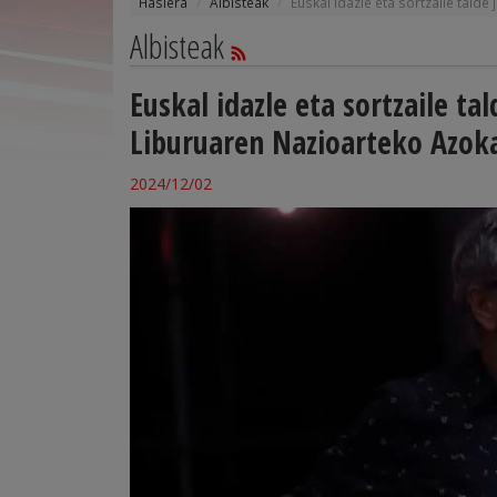
Hasiera
Albisteak
Euskal idazle eta sortzaile tald
Albisteak
Euskal idazle eta sortzaile t
Liburuaren Nazioarteko Azoka
2024/12/02