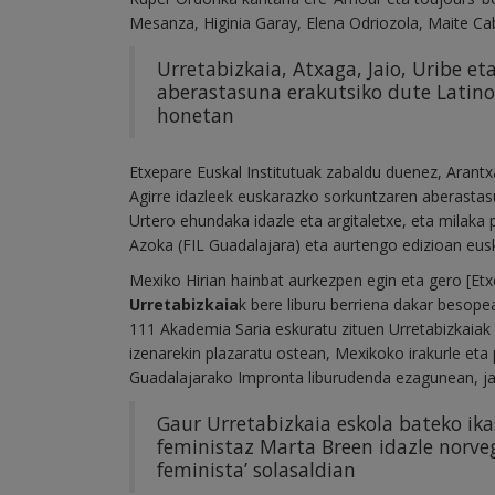
Mesanza, Higinia Garay, Elena Odriozola, Maite Ca
Urretabizkaia, Atxaga, Jaio, Uribe e
aberastasuna erakutsiko dute Latino
honetan
Etxepare Euskal Institutuak zabaldu duenez, Arantx
Agirre idazleek euskarazko sorkuntzaren aberastasu
Urtero ehundaka idazle eta argitaletxe, eta milaka
Azoka (FIL Guadalajara) eta aurtengo edizioan eusk
Mexiko Hirian hainbat aurkezpen egin eta gero [Etx
Urretabizkaia
k bere liburu berriena dakar besopea
111 Akademia Saria eskuratu zituen Urretabizkaiak l
izenarekin plazaratu ostean, Mexikoko irakurle eta
Guadalajarako Impronta liburudenda ezagunean, ja
Gaur Urretabizkaia eskola bateko ik
feministaz Marta Breen idazle norvegi
feminista’ solasaldian