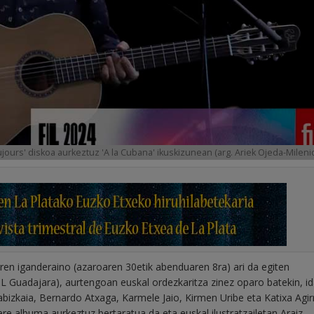
ours' diskoa aurkeztuz 'A la Cubana' ikuskizunean (arg. Ariek Ojeda-Mileni
ren iganderaino (azaroaren 30etik abenduaren 8ra) ari da egiten
L Guadajara), aurtengoan euskal ordezkaritza zinez oparo batekin, i
abizkaia, Bernardo Atxaga, Karmele Jaio, Kirmen Uribe eta Katixa Agir
re albuma aurkeztuz bertaratua da eta euskal ilustratzailetan Araiz