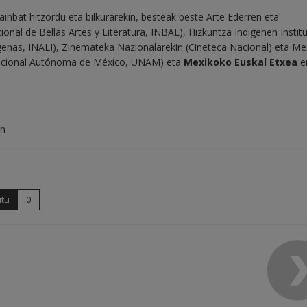
inbat hitzordu eta bilkurarekin, besteak beste Arte Ederren eta
cional de Bellas Artes y Literatura, INBAL), Hizkuntza Indigenen Instit
ígenas, INALI), Zinemateka Nazionalarekin (Cineteca Nacional) eta M
Nacional Autónoma de México, UNAM) eta
Mexikoko Euskal Etxea
e
in
itu
0