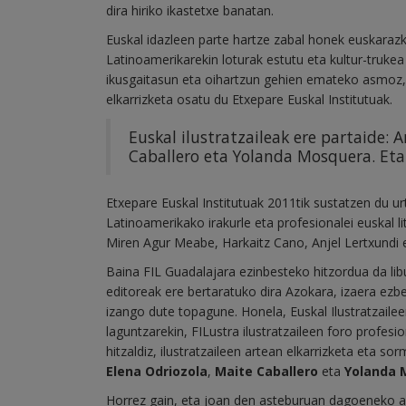
dira hiriko ikastetxe banatan.
Euskal idazleen parte hartze zabal honek euskarazk
Latinoamerikarekin loturak estutu eta kultur-trukea
ikusgaitasun eta oihartzun gehien emateko asmoz,
elkarrizketa osatu du Etxepare Euskal Institutuak.
Euskal ilustratzaileak ere partaide: 
Caballero eta Yolanda Mosquera. Eta
Etxepare Euskal Institutuak 2011tik sustatzen du u
Latinoamerikako irakurle eta profesionalei euskal l
Miren Agur Meabe, Harkaitz Cano, Anjel Lertxundi 
Baina FIL Guadalajara ezinbesteko hitzordua da libu
editoreak ere bertaratuko dira Azokara, izaera ezb
izango dute topagune. Honela, Euskal Ilustratzailee
laguntzarekin, FILustra ilustratzaileen foro profes
hitzaldiz, ilustratzaileen artean elkarrizketa eta s
Elena Odriozola
,
Maite Caballero
eta
Yolanda 
Horrez gain, eta joan den asteburuan dagoeneko
a