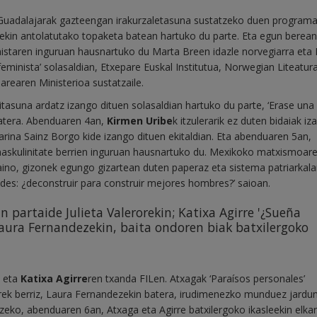
L Guadalajarak gazteengan irakurzaletasuna sustatzeko duen program
sleekin antolatutako topaketa batean hartuko du parte. Eta egun berean
taren inguruan hausnartuko du Marta Breen idazle norvegiarra eta 
 feminista’ solasaldian, Etxepare Euskal Institutua, Norwegian Liteatur
rearen Ministerioa sustatzaile.
tasuna ardatz izango dituen solasaldian hartuko du parte, ‘Erase una 
batera. Abenduaren 4an,
Kirmen Uribe
k itzulerarik ez duten bidaiak i
 Karina Sainz Borgo kide izango dituen ekitaldian. Eta abenduaren 5an,
maskulinitate berrien inguruan hausnartuko du. Mexikoko matxismoar
eraino, gizonek egungo gizartean duten paperaz eta sistema patriarkala
des: ¿deconstruir para construir mejores hombres?’ saioan.
n partaide Julieta Valerorekin; Katixa Agirre '¿Sueña
 Laura Fernandezekin, baita ondoren biak batxilergoko
eta
Katixa Agirre
ren txanda FILen. Atxagak ‘Paraísos personales’
Agirrek berriz, Laura Fernandezekin batera, irudimenezko munduez jard
tzeko, abenduaren 6an, Atxaga eta Agirre batxilergoko ikasleekin elka