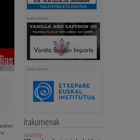
PUBLIZITATEA
o)
PUBLIZITATEA
Irakurrienak
dazleen
re;
2026/07/29