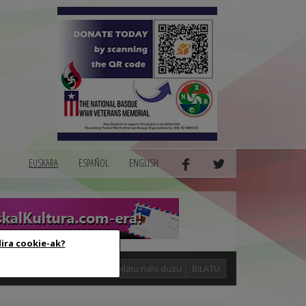
EUSKARA
ESPAÑOL
ENGLISH
dira cookie-ak?
logak
BILATU