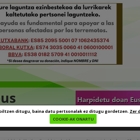
eus
biltzen ditugu, baina datu pertsonalak ez ditugu gordetzen.
Zer 
COOKIE-AK ONARTU
edia
Baliabideak
Euskara ikasten
Genealogia
B