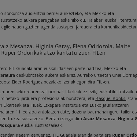
o sorkuntza audientzia berriei aurkezteko, eta Mexiko eta
 sustatzeko aukera paregabea eskainiko du. Halaber, euskal literaturar
 egile hauen guztien agenda sustapen jarduera eta komunikabideeta
Araiz Mesanza, Higinia Garay, Elena Odriozola, Maite
 Ruper Ordorikak atzo kantatu zuen FILen
rtero FIL Guadalajaran euskal idazleen parte hartzea, Mexiko eta
iteratura deskubritzeko aukera eskainiz. Aurreko urteetan Unai Elorria
edota Eider Rodriguez bezalako izenak egon dira FIL-en.
ruaren sektorearentzat oro har. Idazleak ez ezik, euskal ilustratzaile
erdinetako jarduera profesionalak burutzera, eta
Basque. Books.
stan
n Elkarteak eta FILek, Etxepare Institutua eta Eusko Jaurlaritzaren
ionalaren 11. edizioa antolatzen dute, dozena bat mahainguru, tailer et
ormen-trukea sustatzeko. Bertan izango dira
Araiz Mesanza
,
Higinia 
Mosquera
euskal ilustratzaileak.
gendan iragarri genuenez
, FIL Guadalajaran da baita ere
Ruper Ordo