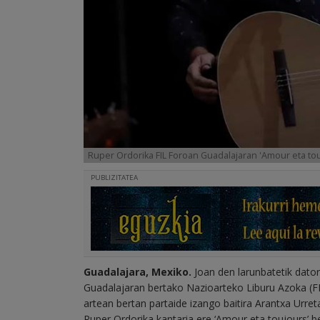
Ruper Ordorika FIL Foroan Guadalajaran 'Amour eta touj
PUBLIZITATEA
Guadalajara, Mexiko.
Joan den larunbatetik dator
Guadalajaran bertako Nazioarteko Liburu Azoka (FI
artean bertan partaide izango baitira Arantxa Urret
Ruper Ordorika kantaria ere ‘Amour eta toujours’ be