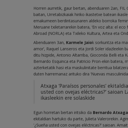
Horren aurretik, gaur bertan, abenduaren 2an, FI
baitan, Urretabizkaiak hiriko ikastetxe batean ika
emakumeen berdintasunaren aldeko borroka feminis
Meruane txiletarrarekin batera, ‘En voz alta: el eco
Abroad (NORLA) eta Txileko Kultura, Artea eta Onda
Abenduaren 3an,
Karmele Jaio
k sorkuntza eta mai
amor’, Raquel Lanseros eta Jordi Soler idazleekin 
ditu hizpide, Antonio Altarriba, Gioconda Belli eta
Bernardo Esquinca eta Patricio Pron-ekin batera, 
azterketatik hasi eta maskulinitate berritua bilatz
duten harremanaz arituko dira ‘Nuevas masculinida
Atxaga ‘Paraísos personales’ ekitaldia
usted con ovejas eléctricas?’ saioan
ikasleekin ere solaskide
Egun horretan bertan iritsiko da
Bernardo Atxaga
ekitaldian hartuko du parte, Julieta Valerorekin. 
'¿Sueña usted con ovejas eléctricas?’ saioan. Amai