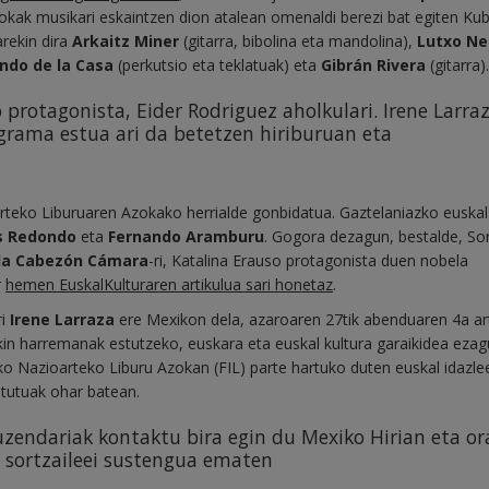
zokak musikari eskaintzen dion atalean omenaldi berezi bat egiten Ku
arekin dira
Arkaitz Miner
(gitarra, bibolina eta mandolina),
Lutxo Ne
ndo de la Casa
(perkutsio eta teklatuak) eta
Gibrán Rivera
(gitarra).
 protagonista, Eider Rodriguez aholkulari. Irene Larra
grama estua ari da betetzen hiriburuan eta
rteko Liburuaren Azokako herrialde gonbidatua. Gaztelaniazko euskal
s Redondo
eta
Fernando Aramburu
. Gogora dezagun, bestalde, So
la Cabezón Cámara
-ri, Katalina Erauso protagonista duen nobela
r
hemen EuskalKulturaren artikulua sari honetaz
.
ri
Irene Larraza
ere Mexikon dela, azaroaren 27tik abenduaren 4a a
kin harremanak estutzeko, euskara eta euskal kultura garaikidea ezag
o Nazioarteko Liburu Azokan (FIL) parte hartuko duten euskal idazle
itutuak ohar batean.
uzendariak kontaktu bira egin du Mexiko Hirian eta or
a sortzaileei sustengua ematen