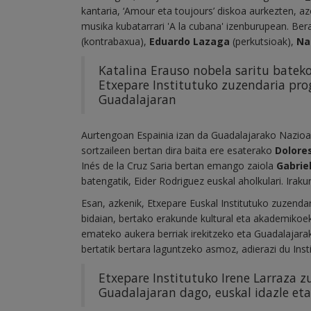
kantaria, ‘Amour eta toujours’ diskoa aurkezten, a
musika kubatarrari 'A la cubana' izenburupean. Ber
(kontrabaxua),
Eduardo Lazaga
(perkutsioak),
Na
Katalina Erauso nobela saritu bateko
Etxepare Institutuko zuzendaria pro
Guadalajaran
Aurtengoan Espainia izan da Guadalajarako Nazioa
sortzaileen bertan dira baita ere esaterako
Dolore
Inés de la Cruz Saria bertan emango zaiola
Gabrie
batengatik, Eider Rodriguez euskal aholkulari. Iraku
Esan, azkenik, Etxepare Euskal Institutuko zuzenda
bidaian, bertako erakunde kultural eta akademikoe
emateko aukera berriak irekitzeko eta Guadalajarak
bertatik bertara laguntzeko asmoz, adierazi du Inst
Etxepare Institutuko Irene Larraza z
Guadalajaran dago, euskal idazle et