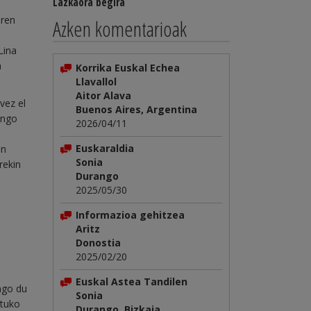
Lazkaora begira
aren
Azken komentarioak
Lina
a
Korrika Euskal Echea
Llavallol
Aitor Alava
vez el
Buenos Aires, Argentina
zango
2026/04/11
Euskaraldia
en
Sonia
rekin
Durango
2025/05/30
Informazioa gehitzea
Aritz
Donostia
2025/02/20
Euskal Astea Tandilen
ungo du
Sonia
rtuko
Durango, Bizkaia