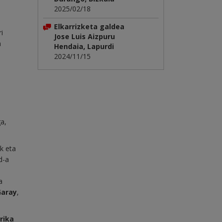
2025/02/18
Elkarrizketa galdea
i
Jose Luis Aizpuru
n
Hendaia, Lapurdi
2024/11/15
ga,
ak eta
d-a
a
Garay
,
rika