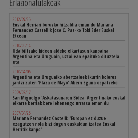
Erlazionatutakoak
2012/09/25
Euskal Herriari buruzko hitzaldia eman du Mariana
Fernandez Castellik Jose C. Paz-ko Toki Eder Euskal
Etxean
2010/06/14
Udalbiltzako kideen aldeko elkartasun kanpaina
Argentina eta Uruguain, uztailean epaituko dituztela-
eta
2010/04/06
Argentina eta Uruguaiko abertzaleek ikurrin kolorez
jantzi zuten 'Plaza de Mayo' Aberri Eguna ospatzeko
2009/07/17
San Miguelgo 'Askatasunaren Bidea' Argentinako euskal
elkarte berriak bere lehenengo urratsa eman du
2007/04/25
Mariana Fernandez Castelli: 'Europan ez duzue
ezagutzen nola bizi dugun euskaldun izatea Euskal
Herritik kanpo'