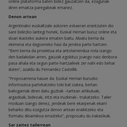
online plataforma baten bidez gauzatzen da, ezagunak
diren emaitza paregabeak emanez.
Denon artean
Argentinako euskaltzale askoren eskaerari erantzuten dio
sare bidezko lantegi honek, Euskal Herriari buruz online eta
doan ikasteko aukera ematen baitu. Abiatu berria da
ekimena eta dagoeneko hasi da jendea parte hartzen.
“Berri berria da proiektua eta antolamendua nola izango
den badakidan arren, gauzak egokituz joango naiz denbora
pasa ahala eta segun parte-hartzaileek zer nahi edo behar
duten”, azaldu du Fernandez Castellik.
“Proposamena hauxe da: Euskal Herriari buruzko
informazioa partekatzeko toki bat izatea, bertan
baliogarriak diren datu guztiak –tartean artikuluak,
argazkiak, bideoak, iritzi eta iruzkinak– trukatzeko. Tailer
moduan izango denez, jendeak bere ekarpenak ekarri
beharko ditu ezagutza denon artean eraikitzeko eta
formatu dinamikoa errazteko”, proposatu du irakasleak.
Sar zaitez tailerrean