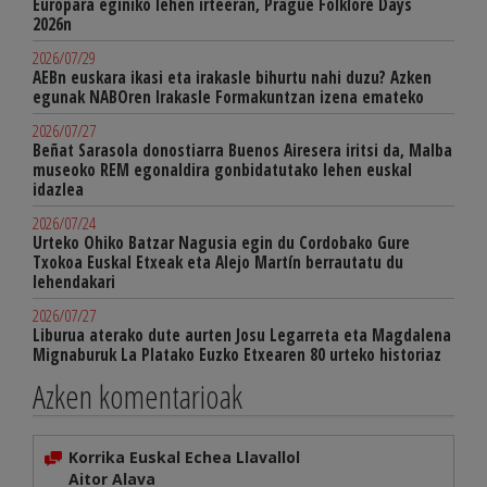
Europara eginiko lehen irteeran, Prague Folklore Days
2026n
2026/07/29
AEBn euskara ikasi eta irakasle bihurtu nahi duzu? Azken
egunak NABOren Irakasle Formakuntzan izena emateko
2026/07/27
Beñat Sarasola donostiarra Buenos Airesera iritsi da, Malba
museoko REM egonaldira gonbidatutako lehen euskal
idazlea
2026/07/24
Urteko Ohiko Batzar Nagusia egin du Cordobako Gure
Txokoa Euskal Etxeak eta Alejo Martín berrautatu du
lehendakari
2026/07/27
Liburua aterako dute aurten Josu Legarreta eta Magdalena
Mignaburuk La Platako Euzko Etxearen 80 urteko historiaz
Azken komentarioak
Korrika Euskal Echea Llavallol
Aitor Alava