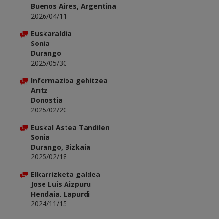
Buenos Aires, Argentina
2026/04/11
Euskaraldia
Sonia
Durango
2025/05/30
Informazioa gehitzea
Aritz
Donostia
2025/02/20
Euskal Astea Tandilen
Sonia
Durango, Bizkaia
2025/02/18
Elkarrizketa galdea
Jose Luis Aizpuru
Hendaia, Lapurdi
2024/11/15