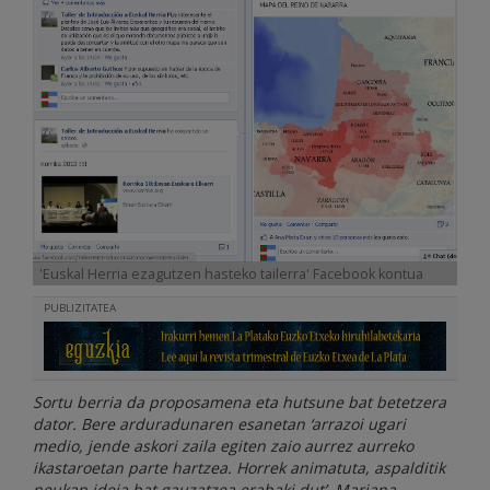
'Euskal Herria ezagutzen hasteko tailerra' Facebook kontua
PUBLIZITATEA
Sortu berria da proposamena eta hutsune bat betetzera
dator. Bere arduradunaren esanetan ‘arrazoi ugari
medio, jende askori zaila egiten zaio aurrez aurreko
ikastaroetan parte hartzea. Horrek animatuta, aspalditik
neukan ideia bat gauzatzea erabaki dut’. Mariana