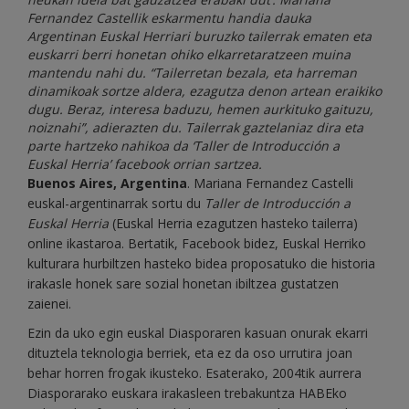
Fernandez Castellik eskarmentu handia dauka
Argentinan Euskal Herriari buruzko tailerrak ematen eta
euskarri berri honetan ohiko elkarretaratzeen muina
mantendu nahi du. “Tailerretan bezala, eta harreman
dinamikoak sortze aldera, ezagutza denon artean eraikiko
dugu. Beraz, interesa baduzu, hemen aurkituko gaituzu,
noiznahi”, adierazten du. Tailerrak gaztelaniaz dira eta
parte hartzeko nahikoa da ‘Taller de Introducción a
Euskal Herria’ facebook orrian sartzea.
Buenos Aires, Argentina
. Mariana Fernandez Castelli
euskal-argentinarrak sortu du
Taller de Introducción a
Euskal Herria
(Euskal Herria ezagutzen hasteko tailerra)
online ikastaroa. Bertatik, Facebook bidez, Euskal Herriko
kulturara hurbiltzen hasteko bidea proposatuko die historia
irakasle honek sare sozial honetan ibiltzea gustatzen
zaienei.
Ezin da uko egin euskal Diasporaren kasuan onurak ekarri
dituztela teknologia berriek, eta ez da oso urrutira joan
behar horren frogak ikusteko. Esaterako, 2004tik aurrera
Diasporarako euskara irakasleen trebakuntza HABEko