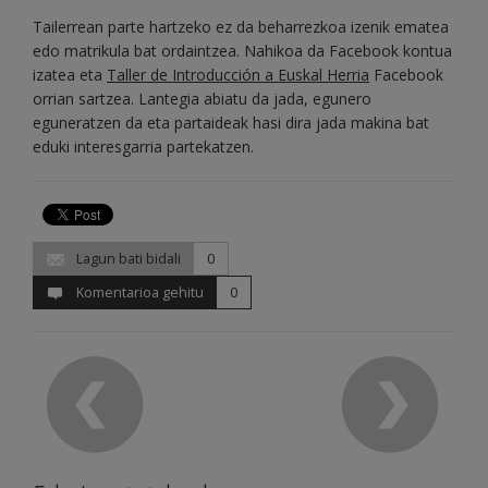
Tailerrean parte hartzeko ez da beharrezkoa izenik ematea
edo matrikula bat ordaintzea. Nahikoa da Facebook kontua
izatea eta
Taller de Introducción a Euskal Herria
Facebook
orrian sartzea. Lantegia abiatu da jada, egunero
eguneratzen da eta partaideak hasi dira jada makina bat
eduki interesgarria partekatzen.
Lagun bati bidali
0
Komentarioa gehitu
0