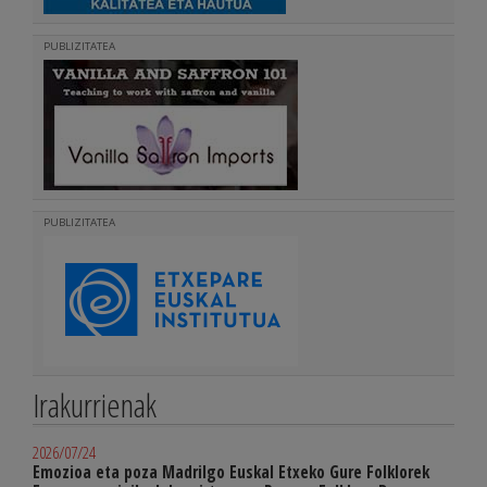
PUBLIZITATEA
PUBLIZITATEA
Irakurrienak
2026/07/24
Emozioa eta poza Madrilgo Euskal Etxeko Gure Folklorek