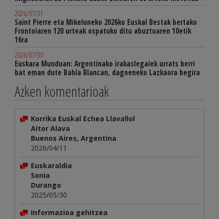
2026/07/31
Saint Pierre eta Mikeluneko 2026ko Euskal Bestak bertako
Frontoiaren 120 urteak ospatuko ditu abuztuaren 10etik
16ra
2026/07/30
Euskara Munduan: Argentinako irakaslegaiek urrats berri
bat eman dute Bahía Blancan, dagoeneko Lazkaora begira
Azken komentarioak
Korrika Euskal Echea Llavallol
Aitor Alava
Buenos Aires, Argentina
2026/04/11
Euskaraldia
Sonia
Durango
2025/05/30
Informazioa gehitzea