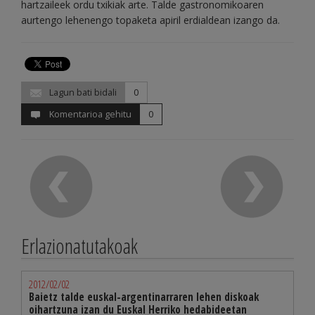
hartzaileek ordu txikiak arte. Talde gastronomikoaren
aurtengo lehenengo topaketa apiril erdialdean izango da.
Lagun bati bidali
0
Komentarioa gehitu
0
Erlazionatutakoak
2012/02/02
Baietz talde euskal-argentinarraren lehen diskoak
oihartzuna izan du Euskal Herriko hedabideetan