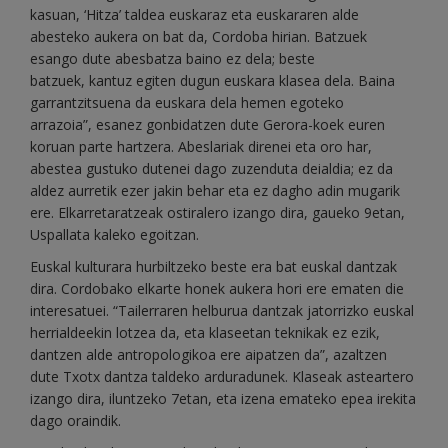
kasuan, ‘Hitza’ taldea euskaraz eta euskararen alde
abesteko aukera on bat da, Cordoba hirian. Batzuek
esango dute abesbatza baino ez dela; beste
batzuek, kantuz egiten dugun euskara klasea dela. Baina
garrantzitsuena da euskara dela hemen egoteko
arrazoia”, esanez gonbidatzen dute Gerora-koek euren
koruan parte hartzera. Abeslariak direnei eta oro har,
abestea gustuko dutenei dago zuzenduta deialdia; ez da
aldez aurretik ezer jakin behar eta ez dagho adin mugarik
ere. Elkarretaratzeak ostiralero izango dira, gaueko 9etan,
Uspallata kaleko egoitzan.
Euskal kulturara hurbiltzeko beste era bat euskal dantzak
dira. Cordobako elkarte honek aukera hori ere ematen die
interesatuei. “Tailerraren helburua dantzak jatorrizko euskal
herrialdeekin lotzea da, eta klaseetan teknikak ez ezik,
dantzen alde antropologikoa ere aipatzen da”, azaltzen
dute Txotx dantza taldeko arduradunek. Klaseak asteartero
izango dira, iluntzeko 7etan, eta izena emateko epea irekita
dago oraindik.