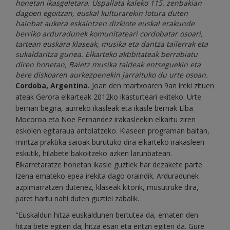
honetan ikasgeletara. Uspallata kaleko 115. zenbakian
dagoen egoitzan, euskal kulturarekin lotura duten
hainbat aukera eskaintzen dizkiote euskal erakunde
berriko arduradunek komunitateari cordobatar osoari,
tartean euskara klaseak, musika eta dantza tailerrak eta
sukaldaritza gunea. Elkarteko aktibitateak berrabiatu
diren honetan, Baietz musika taldeak entseguekin eta
bere diskoaren aurkezpenekin jarraituko du urte osoan.
Cordoba, Argentina.
Joan den martxoaren 9an ireki zituen
ateak Gerora elkarteak 2012ko ikasturteari ekiteko. Urte
berriari begira, aurreko ikasleak eta ikasle berriak Elba
Mocoroa eta Noe Fernandez irakasleekin elkartu ziren
eskolen egitaraua antolatzeko. Klaseen programan baitan,
mintza praktika saioak burutuko dira elkarteko irakasleen
eskutik, hilabete bakoitzeko azken larunbatean.
Elkarretaratze honetan ikasle guztiek har dezakete parte.
Izena emateko epea irekita dago oraindik. Arduradunek
azpimarratzen dutenez, klaseak kitorik, musutruke dira,
paret hartu nahi duten guztiei zabalik.
"Euskaldun hitza euskaldunen bertutea da, ematen den
hitza bete egiten da; hitza esan eta entzn egiten da. Gure