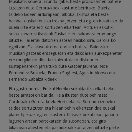
Musikatik sobera urrundu gabe, beste proposamen bat ere
luzatzen dute Gerora-koek ikasturte berrirako. Baietz
taldeko kideen ardurapean, alboka, txistua eta beste
hainbat euskal musika tresna jotzen eta egiten irakatsiko da
duela urte eta erdi sortu zen elkartean. Adituen eskutik,
soinu zaharrek ikasleak Euskal Herri sakonera eramango
dituzte. Tailerrak datorren astean hasiko dira, Gerora-ko
egoitzan. Eta klaseak ematearekin batera, Baietz-ko
musikari gazteak entseguetan eta diskoaren aurkezpenetan
ere murgilduko dira. Iaz kaleratutako diskoaren
sustapenarekin jarraituko dute Gaspar Jaurena, Noe
Fernandez Brizuela, Franco Saghesi, Agustin Alonso eta
Fernando Zabalza kideek.
Eta gastronomia. Euskal Herriko sukaldaritza elkartzeko
beste arrazoi on bat da. Hala ikusten dute behintzat
Cordobako Gerora-koek. Hori dela eta Sutondo izeneko
taldea sortu zuten eta hilean behin elkartzen dira euskal
plater tipikoak egiten ikastera. Klaseak bukatzean, janaria
lagunen artean partekatzen da sutondoan, eta giro
bikainean abesten eta pasadizoak kontatzen dituzte parte-