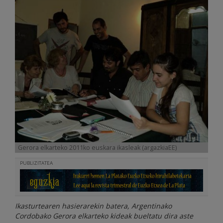
Gerora elkarteko 2011ko euskara ikasleak (argazkiaEE)
PUBLIZITATEA
Ikasturtearen hasierarekin batera, Argentinako
Cordobako Gerora elkarteko kideak bueltatu dira aste