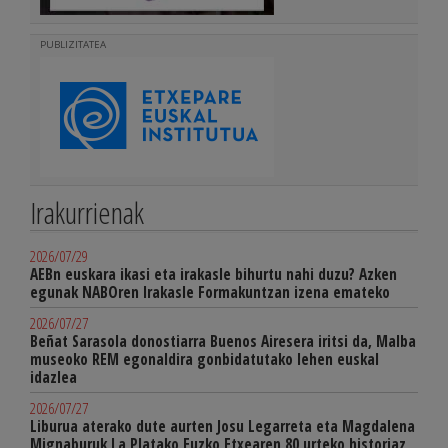
PUBLIZITATEA
Irakurrienak
2026/07/29
AEBn euskara ikasi eta irakasle bihurtu nahi duzu? Azken
egunak NABOren Irakasle Formakuntzan izena emateko
2026/07/27
Beñat Sarasola donostiarra Buenos Airesera iritsi da, Malba
museoko REM egonaldira gonbidatutako lehen euskal
idazlea
2026/07/27
Liburua aterako dute aurten Josu Legarreta eta Magdalena
Mignaburuk La Platako Euzko Etxearen 80 urteko historiaz