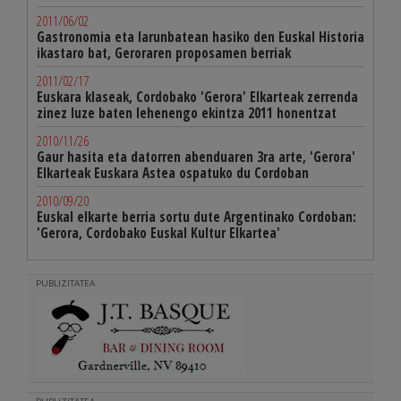
2011/06/02
Gastronomia eta larunbatean hasiko den Euskal Historia
ikastaro bat, Geroraren proposamen berriak
2011/02/17
Euskara klaseak, Cordobako 'Gerora' Elkarteak zerrenda
zinez luze baten lehenengo ekintza 2011 honentzat
2010/11/26
Gaur hasita eta datorren abenduaren 3ra arte, 'Gerora'
Elkarteak Euskara Astea ospatuko du Cordoban
2010/09/20
Euskal elkarte berria sortu dute Argentinako Cordoban:
'Gerora, Cordobako Euskal Kultur Elkartea'
PUBLIZITATEA