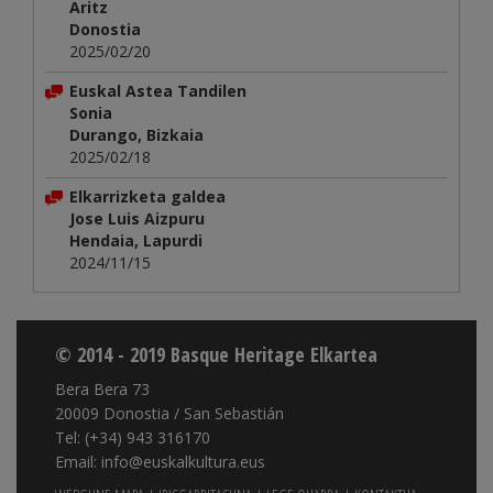
Aritz
Donostia
2025/02/20
Euskal Astea Tandilen
Sonia
Durango, Bizkaia
2025/02/18
Elkarrizketa galdea
Jose Luis Aizpuru
Hendaia, Lapurdi
2024/11/15
© 2014 - 2019 Basque Heritage Elkartea
Bera Bera 73
20009 Donostia / San Sebastián
Tel: (+34) 943 316170
Email: info@euskalkultura.eus