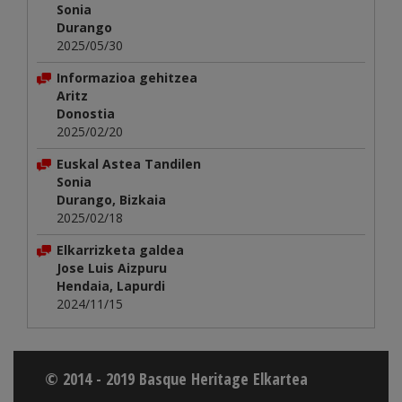
Sonia
Durango
2025/05/30
Informazioa gehitzea
Aritz
Donostia
2025/02/20
Euskal Astea Tandilen
Sonia
Durango, Bizkaia
2025/02/18
Elkarrizketa galdea
Jose Luis Aizpuru
Hendaia, Lapurdi
2024/11/15
© 2014 - 2019 Basque Heritage Elkartea