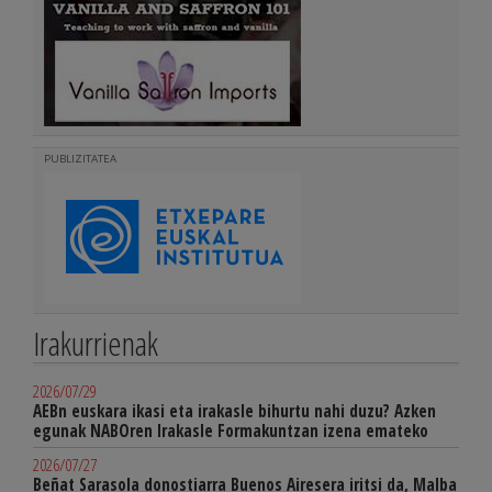
PUBLIZITATEA
Irakurrienak
2026/07/29
AEBn euskara ikasi eta irakasle bihurtu nahi duzu? Azken
egunak NABOren Irakasle Formakuntzan izena emateko
2026/07/27
Beñat Sarasola donostiarra Buenos Airesera iritsi da, Malba