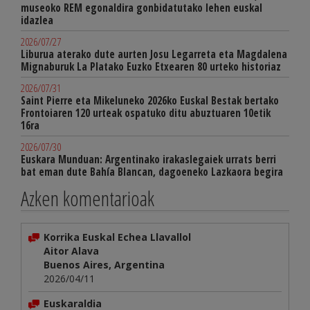
museoko REM egonaldira gonbidatutako lehen euskal
idazlea
2026/07/27
Liburua aterako dute aurten Josu Legarreta eta Magdalena
Mignaburuk La Platako Euzko Etxearen 80 urteko historiaz
2026/07/31
Saint Pierre eta Mikeluneko 2026ko Euskal Bestak bertako
Frontoiaren 120 urteak ospatuko ditu abuztuaren 10etik
16ra
2026/07/30
Euskara Munduan: Argentinako irakaslegaiek urrats berri
bat eman dute Bahía Blancan, dagoeneko Lazkaora begira
Azken komentarioak
Korrika Euskal Echea Llavallol
Aitor Alava
Buenos Aires, Argentina
2026/04/11
Euskaraldia