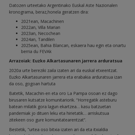
Datozen urteetako Argentinako Euskal Aste Nazionalen
kronograma, beraz,honela geratzen dira:
2021ean, Macachinen
2022an, Villa Marian
2023an, Necochean
2024an, Tandilen
2025ean, Bahia Blancan, eskaera hau egin eta onartu
berria du FEVAk
Arrazoiak: Euzko Alkartasunaren jarrera arduratsua
2020a urte bereziki zaila izaten ari da euskal etxeentzat.
Euzko Alkartasunaren jarrera eta erabakia arduratsua izan
da oso, gogoan hartuta
Batetik, Macachin-en eta oro La Pampa osoan ez dago
birusaren kutsatze komunitariorik. “Horregatik asteburu
batean milatik gora lagun ekartzea… kasu batzuetan
pandemiak jo dituen leku eta hirietatik… arriskutsua
zitekeen oso gure komunitatearentzat”.
Bestetik, "urtea oso bitxia izaten ari da eta itxialdia