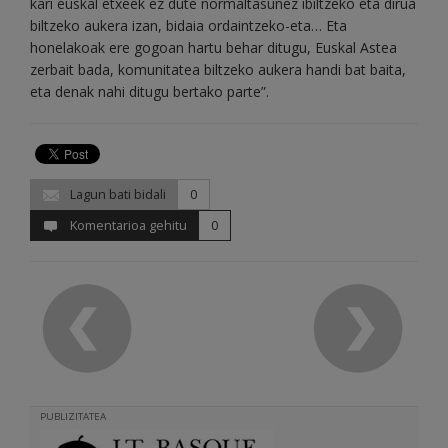
kari euskal etxeek ez dute normaltasunez ibiltzeko eta dirua
biltzeko aukera izan, bidaia ordaintzeko-eta… Eta
honelakoak ere gogoan hartu behar ditugu, Euskal Astea
zerbait bada, komunitatea biltzeko aukera handi bat baita,
eta denak nahi ditugu bertako parte”.
Lagun bati bidali
0
Komentarioa gehitu
0
PUBLIZITATEA