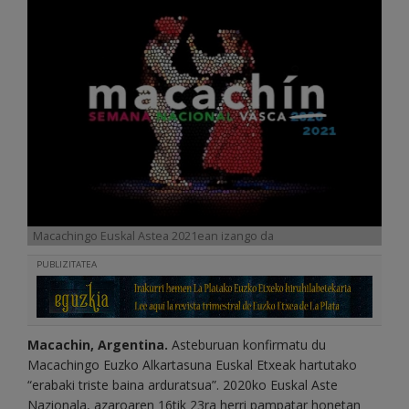
Macachingo Euskal Astea 2021ean izango da
PUBLIZITATEA
Macachin, Argentina.
Asteburuan konfirmatu du
Macachingo Euzko Alkartasuna Euskal Etxeak hartutako
“erabaki triste baina arduratsua”. 2020ko Euskal Aste
Nazionala, azaroaren 16tik 23ra herri pampatar honetan