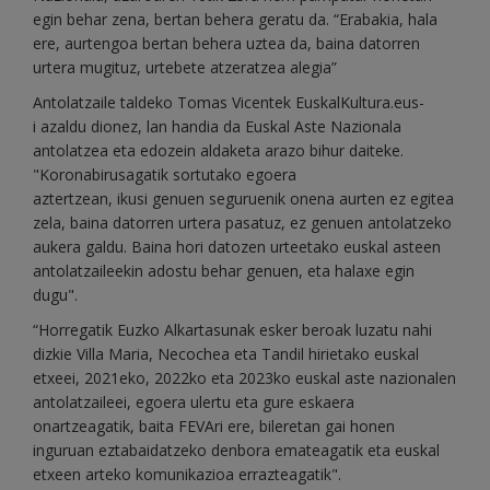
egin behar zena, bertan behera geratu da. “Erabakia, hala
ere, aurtengoa bertan behera uztea da, baina datorren
urtera mugituz, urtebete atzeratzea alegia”
Antolatzaile taldeko Tomas Vicentek EuskalKultura.eus-
i azaldu dionez, lan handia da Euskal Aste Nazionala
antolatzea eta edozein aldaketa arazo bihur daiteke.
"Koronabirusagatik sortutako egoera
aztertzean, ikusi genuen seguruenik onena aurten ez egitea
zela, baina datorren urtera pasatuz, ez genuen antolatzeko
aukera galdu. Baina hori datozen urteetako euskal asteen
antolatzaileekin adostu behar genuen, eta halaxe egin
dugu".
“Horregatik Euzko Alkartasunak esker beroak luzatu nahi
dizkie Villa Maria, Necochea eta Tandil hirietako euskal
etxeei, 2021eko, 2022ko eta 2023ko euskal aste nazionalen
antolatzaileei, egoera ulertu eta gure eskaera
onartzeagatik, baita FEVAri ere, bileretan gai honen
inguruan eztabaidatzeko denbora emateagatik eta euskal
etxeen arteko komunikazioa errazteagatik".