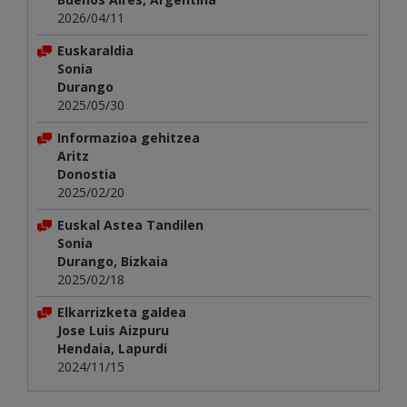
2026/04/11
Euskaraldia
Sonia
Durango
2025/05/30
Informazioa gehitzea
Aritz
Donostia
2025/02/20
Euskal Astea Tandilen
Sonia
Durango, Bizkaia
2025/02/18
Elkarrizketa galdea
Jose Luis Aizpuru
Hendaia, Lapurdi
2024/11/15