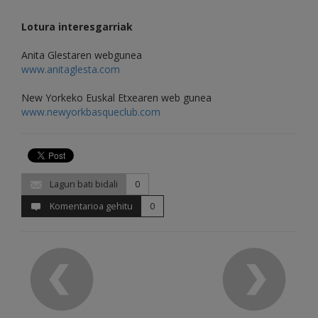
Lotura interesgarriak
Anita Glestaren webgunea
www.anitaglesta.com
New Yorkeko Euskal Etxearen web gunea
www.newyorkbasqueclub.com
Lagun bati bidali
0
Komentarioa gehitu
0