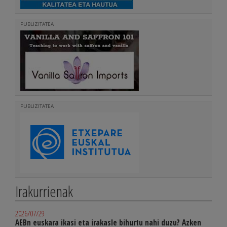
PUBLIZITATEA
PUBLIZITATEA
Irakurrienak
2026/07/29
AEBn euskara ikasi eta irakasle bihurtu nahi duzu? Azken