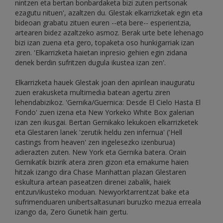
nintzen eta bertan bonbardaketa bizi zuten pertsonak
ezagutu nituen', azaltzen du. Glestak elkarrizketak egin eta
bideoan grabatu zituen euren --eta bere-- esperientzia,
artearen bidez azaltzeko asmoz. Berak urte bete lehenago
bizi izan zuena eta gero, topaketa oso hunkigarriak izan
ziren. 'Elkarrizketa haietan inpresio gehien egin zidana
denek berdin sufritzen dugula ikustea izan zen'.
Elkarrizketa hauek Glestak joan den apirilean inauguratu
zuen erakusketa multimedia batean agertu ziren
lehendabizikoz. 'Gernika/Guernica: Desde El Cielo Hasta El
Fondo' zuen izena eta New Yorkeko White Box galerian
izan zen ikusgai. Bertan Gernikako lekukoen elkarrizketek
eta Glestaren lanek 'zerutik heldu zen infernua' ('Hell
castings from heaven' zen ingelesezko izenburua)
adierazten zuten. New York eta Gernika batera. Orain
Gernikatik bizirik atera ziren gizon eta emakume haien
hitzak izango dira Chase Manhattan plazan Glestaren
eskultura artean paseatzen direnei zabalik, haiek
entzun/ikusteko moduan. Newyorktarrentzat bake eta
sufrimenduaren unibertsaltasunari buruzko mezua erreala
izango da, Zero Gunetik hain gertu.