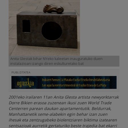
Anita Glestak bihar NYeko kaleetan inauguratuko duen
instalazioan izango diren eskulturetako bat
PUBLIZITATEA
2001eko irailaren 11an Anita Glesta artista newyorktarrak
Dorre Bikien erasoa zuzenean ikusi zuen World Trade
Centerren parean daukan apartamentutik. Beldurrak,
Manhattanetik seme-alabekin egin behar izan zuen
ihesak eta zentzugabeko biolentziaren biktima izatearen
sentsazioak aurretik gertaturiko beste trajedia bat ekarri