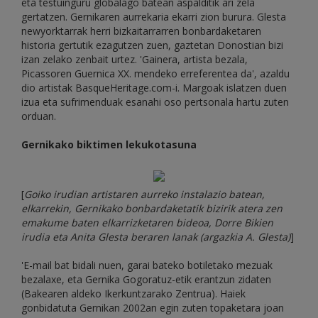
eta testuinguru globalago batean aspalditik ari zela
gertatzen. Gernikaren aurrekaria ekarri zion burura. Glesta
newyorktarrak herri bizkaitarrarren bonbardaketaren
historia gertutik ezagutzen zuen, gaztetan Donostian bizi
izan zelako zenbait urtez. 'Gainera, artista bezala,
Picassoren Guernica XX. mendeko erreferentea da', azaldu
dio artistak BasqueHeritage.com-i. Margoak islatzen duen
izua eta sufrimenduak esanahi oso pertsonala hartu zuten
orduan.
Gernikako biktimen lekukotasuna
[
Goiko irudian artistaren aurreko instalazio batean,
elkarrekin, Gernikako bonbardaketatik bizirik atera zen
emakume baten elkarrizketaren bideoa, Dorre Bikien
irudia eta Anita Glesta beraren lanak (argazkia A. Glesta)
]
'E-mail bat bidali nuen, garai bateko botiletako mezuak
bezalaxe, eta Gernika Gogoratuz-etik erantzun zidaten
(Bakearen aldeko Ikerkuntzarako Zentrua). Haiek
gonbidatuta Gernikan 2002an egin zuten topaketara joan