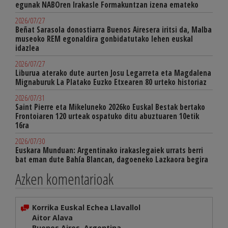
egunak NABOren Irakasle Formakuntzan izena emateko
2026/07/27
Beñat Sarasola donostiarra Buenos Airesera iritsi da, Malba
museoko REM egonaldira gonbidatutako lehen euskal
idazlea
2026/07/27
Liburua aterako dute aurten Josu Legarreta eta Magdalena
Mignaburuk La Platako Euzko Etxearen 80 urteko historiaz
2026/07/31
Saint Pierre eta Mikeluneko 2026ko Euskal Bestak bertako
Frontoiaren 120 urteak ospatuko ditu abuztuaren 10etik
16ra
2026/07/30
Euskara Munduan: Argentinako irakaslegaiek urrats berri
bat eman dute Bahía Blancan, dagoeneko Lazkaora begira
Azken komentarioak
Korrika Euskal Echea Llavallol
Aitor Alava
Buenos Aires, Argentina