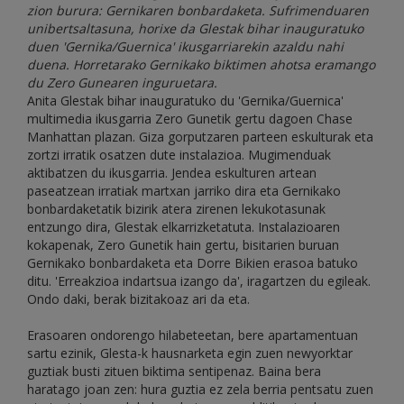
zion burura: Gernikaren bonbardaketa. Sufrimenduaren
unibertsaltasuna, horixe da Glestak bihar inauguratuko
duen 'Gernika/Guernica' ikusgarriarekin azaldu nahi
duena. Horretarako Gernikako biktimen ahotsa eramango
du Zero Gunearen inguruetara.
Anita Glestak bihar inauguratuko du 'Gernika/Guernica'
multimedia ikusgarria Zero Gunetik gertu dagoen Chase
Manhattan plazan. Giza gorputzaren parteen eskulturak eta
zortzi irratik osatzen dute instalazioa. Mugimenduak
aktibatzen du ikusgarria. Jendea eskulturen artean
paseatzean irratiak martxan jarriko dira eta Gernikako
bonbardaketatik bizirik atera zirenen lekukotasunak
entzungo dira, Glestak elkarrizketatuta. Instalazioaren
kokapenak, Zero Gunetik hain gertu, bisitarien buruan
Gernikako bonbardaketa eta Dorre Bikien erasoa batuko
ditu. 'Erreakzioa indartsua izango da', iragartzen du egileak.
Ondo daki, berak bizitakoaz ari da eta.
Erasoaren ondorengo hilabeteetan, bere apartamentuan
sartu ezinik, Glesta-k hausnarketa egin zuen newyorktar
guztiak busti zituen biktima sentipenaz. Baina bera
haratago joan zen: hura guztia ez zela berria pentsatu zuen