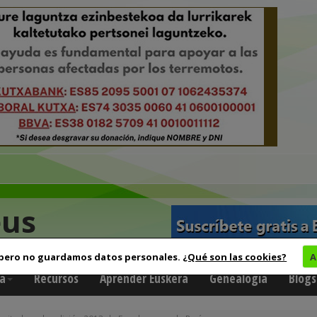
eus
 pero no guardamos datos personales.
¿Qué son las cookies?
A
a
Recursos
Aprender Euskera
Genealogía
Blogs