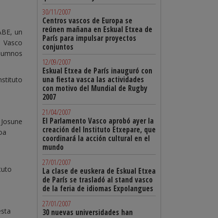
30/11/2007
Centros vascos de Europa se
reúnen mañana en Eskual Etxea de
ABE, un
París para impulsar proyectos
o Vasco
conjuntos
alumnos
12/09/2007
Eskual Etxea de París inauguró con
una fiesta vasca las actividades
nstituto
con motivo del Mundial de Rugby
2007
21/04/2007
El Parlamento Vasco aprobó ayer la
. Josune
creación del Instituto Etxepare, que
oa
coordinará la acción cultural en el
mundo
27/01/2007
tuto
La clase de euskera de Eskual Etxea
de París se trasladó al stand vasco
de la feria de idiomas Expolangues
27/01/2007
esta
30 nuevas universidades han