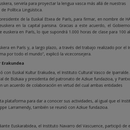
skera, serviría para proyectar la lengua vasca más allá de nuestras
de Política Lingüística.
residente de la Euskal Etxea de París, para firmar, en nombre de H
uskera en la capital parisina. Gracias a este acuerdo, el Gobiern
de euskera en París, lo que supondrá 1.000 horas de clase para 100 
era en París y, a largo plazo, a través del trabajo realizado por el I
a por todo el mundo”, explicó la viceconsejera.
r Erakundea
 con Euskal Kultur Erakudea, el Instituto Cultural Vasco de Iparralde
ral de Bizkaia y presidenta del patronato de Azkue fundazioa, y Pantx
on un acuerdo de colaboración en virtud del cual ambas entidades
ta plataforma para dar a conocer sus actividades, al igual que el Insti
ilippe Larramendy, también se reunió con Azkue fundazioa.
ante Euskarabidea, el Instituto Navarro del Vascuence, participó de 