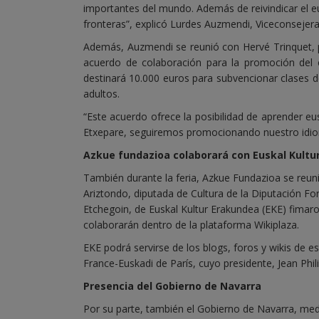
importantes del mundo. Además de reivindicar el eu
fronteras”, explicó Lurdes Auzmendi, Viceconsejera 
Además, Auzmendi se reunió con Hervé Trinquet, p
acuerdo de colaboración para la promoción del e
destinará 10.000 euros para subvencionar clases 
adultos.
“Este acuerdo ofrece la posibilidad de aprender eusk
Etxepare, seguiremos promocionando nuestro idiom
Azkue fundazioa colaborará con Euskal Kultu
También durante la feria, Azkue Fundazioa se reunió
Ariztondo, diputada de Cultura de la Diputación Fo
Etchegoin, de Euskal Kultur Erakundea (EKE) fimar
colaborarán dentro de la plataforma Wikiplaza.
EKE podrá servirse de los blogs, foros y wikis de es
France-Euskadi de París, cuyo presidente, Jean Ph
Presencia del Gobierno de Navarra
Por su parte, también el Gobierno de Navarra, medi