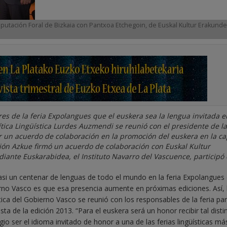
utación Foral de Bizkaia con Pantxoa Etchegoin, de Euskal Kultur Erakunde
es de la feria Expolangues que el euskera sea la lengua invitada e
ítica Lingüística Lurdes Auzmendi se reunió con el presidente de la
ar un acuerdo de colaboración en la promoción del euskera en la ca
ación Azkue firmó un acuerdo de colaboración con Euskal Kultur
ante Euskarabidea, el Instituto Navarro del Vascuence, participó
casi un centenar de lenguas de todo el mundo en la feria Expolangues
erno Vasco es que esa presencia aumente en próximas ediciones. Así, 
tica del Gobierno Vasco se reunió con los responsables de la feria pa
a de la edición 2013. “Para el euskera será un honor recibir tal disti
gio ser el idioma invitado de honor a una de las ferias lingüísticas má