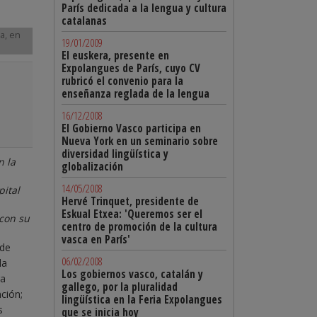
París dedicada a la lengua y cultura
catalanas
a, en
19/01/2009
El euskera, presente en
Expolangues de París, cuyo CV
rubricó el convenio para la
enseñanza reglada de la lengua
16/12/2008
El Gobierno Vasco participa en
Nueva York en un seminario sobre
diversidad lingüística y
n la
globalización
14/05/2008
pital
Hervé Trinquet, presidente de
Eskual Etxea: 'Queremos ser el
 con su
centro de promoción de la cultura
vasca en París'
 de
06/02/2008
la
Los gobiernos vasco, catalán y
ra
gallego, por la pluralidad
nción;
lingüística en la Feria Expolangues
s
que se inicia hoy