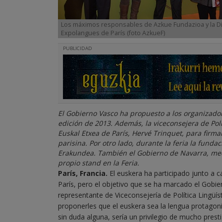
Los máximos responsables de Azkue Fundazioa y la Dip
Expolangues de París (foto AzkueF)
PUBLICIDAD
El Gobierno Vasco ha propuesto a los organizador
edición de 2013. Además, la viceconsejera de Pol
Euskal Etxea de París, Hervé Trinquet, para firm
parisina. Por otro lado, durante la feria la fund
Erakundea. También el Gobierno de Navarra, medi
propio stand en la Feria.
París, Francia.
El euskera ha participado junto a 
París, pero el objetivo que se ha marcado el Gobi
representante de Viceconsejería de Política Lingüís
proponerles que el euskera sea la lengua protagonist
sin duda alguna, sería un privilegio de mucho presti