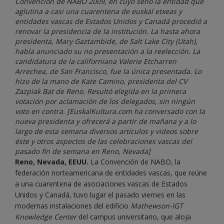
Convención de NABO 2009, en cuyo seno la entidad que
aglutina a casi una cuarentena de euskal etxeas y
entidades vascas de Estados Unidos y Canadá procedió a
renovar la presidencia de la institución. La hasta ahora
presidenta, Mary Gaztambide, de Salt Lake City (Utah),
había anunciado su no presentación a la reelección. La
candidatura de la californiana Valerie Etcharren
Arrechea, de San Francisco, fue la única presentada. Lo
hizo de la mano de Kate Camino, presidenta del CV
Zazpiak Bat de Reno. Resultó elegida en la primera
votación por aclamación de los delegados, sin ningún
voto en contra. [EuskalKultura.com ha conversado con la
nueva presidenta y ofrecerá a partir de mañana y a lo
largo de esta semana diversos artículos y videos sobre
éste y otros aspectos de las celebraciones vascas del
pasado fin de semana en Reno, Nevada]
Reno, Nevada, EEUU.
La Convención de NABO, la
federación norteamericana de entidades vascas, que reúne
a una cuarentena de asociaciones vascas de Estados
Unidos y Canadá, tuvo lugar el pasado viernes en las
modernas instalaciones del edificio
Mathewson-IGT
Knowledge Center
del campus universitario, que aloja