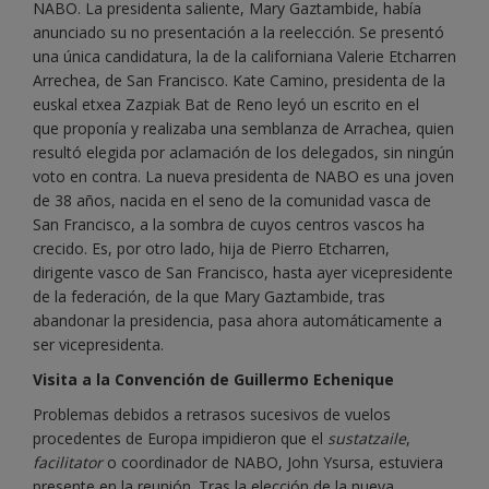
NABO. La presidenta saliente, Mary Gaztambide, había
anunciado su no presentación a la reelección. Se presentó
una única candidatura, la de la californiana Valerie Etcharren
Arrechea, de San Francisco. Kate Camino, presidenta de la
euskal etxea Zazpiak Bat de Reno leyó un escrito en el
que proponía y realizaba una semblanza de Arrachea, quien
resultó elegida por aclamación de los delegados, sin ningún
voto en contra. La nueva presidenta de NABO es una joven
de 38 años, nacida en el seno de la comunidad vasca de
San Francisco, a la sombra de cuyos centros vascos ha
crecido. Es, por otro lado, hija de Pierro Etcharren,
dirigente vasco de San Francisco, hasta ayer vicepresidente
de la federación, de la que Mary Gaztambide, tras
abandonar la presidencia, pasa ahora automáticamente a
ser vicepresidenta.
Visita a la Convención de Guillermo Echenique
Problemas debidos a retrasos sucesivos de vuelos
procedentes de Europa impidieron que el
sustatzaile
,
facilitator
o coordinador de NABO, John Ysursa, estuviera
presente en la reunión. Tras la elección de la nueva