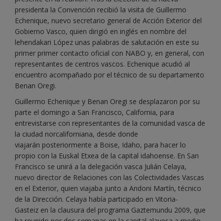
presidenta la Convención recibió la visita de Guillermo
Echenique, nuevo secretario general de Acción Exterior del
Gobierno Vasco, quien dirigió en inglés en nombre del
lehendakari López unas palabras de salutación en este su
primer primer contacto oficial con NABO y, en general, con
representantes de centros vascos. Echenique acudió al
encuentro acompañado por el técnico de su departamento
Benan Oregi.
Guillermo Echenique y Benan Oregi se desplazaron por su
parte el domingo a San Francisco, California, para
entrevistarse con representantes de la comunidad vasca de
la ciudad norcaliforniana, desde donde
viajarán posteriormente a Boise, Idaho, para hacer lo
propio con la Euskal Etxea de la capital idahoense. En San
Francisco se unirá a la delegación vasca Julián Celaya,
nuevo director de Relaciones con las Colectividades Vascas
en el Exterior, quien viajaba junto a Andoni Martín, técnico
de la Dirección. Celaya había participado en Vitoria-
Gasteiz en la clausura del programa Gaztemundu 2009, que
ha reunido por dos semanas en la capital alavesa a medio