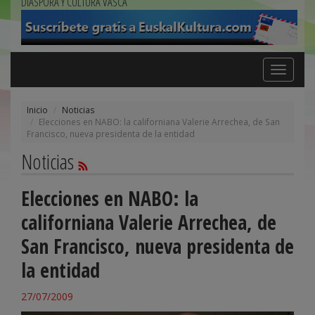
DIÁSPORA Y CULTURA VASCA
Toggle
navigation
Inicio
Noticias
Elecciones en NABO: la californiana Valerie Arrechea, de San
Francisco, nueva presidenta de la entidad
Noticias
Elecciones en NABO: la
californiana Valerie Arrechea, de
San Francisco, nueva presidenta de
la entidad
27/07/2009