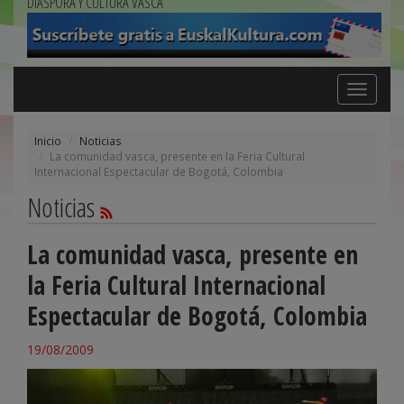
DIÁSPORA Y CULTURA VASCA
Toggle
navigation
Inicio
Noticias
La comunidad vasca, presente en la Feria Cultural
Internacional Espectacular de Bogotá, Colombia
Noticias
La comunidad vasca, presente en
la Feria Cultural Internacional
Espectacular de Bogotá, Colombia
19/08/2009