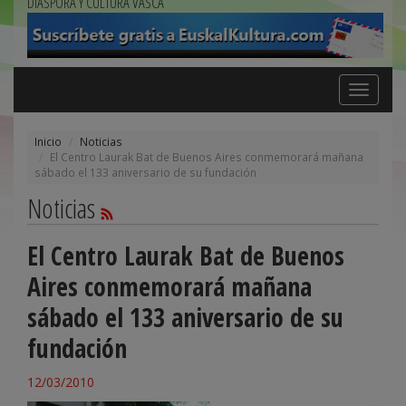
DIÁSPORA Y CULTURA VASCA
Toggle
navigation
Inicio
Noticias
El Centro Laurak Bat de Buenos Aires conmemorará mañana
sábado el 133 aniversario de su fundación
Noticias
El Centro Laurak Bat de Buenos
Aires conmemorará mañana
sábado el 133 aniversario de su
fundación
12/03/2010