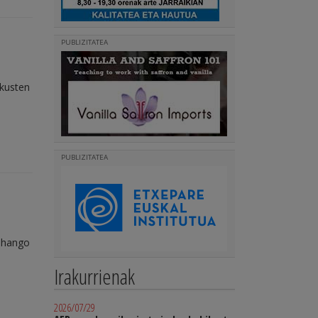
PUBLIZITATEA
ikusten
PUBLIZITATEA
, hango
Irakurrienak
2026/07/29