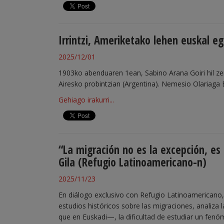
Irrintzi, Ameriketako lehen euskal e
2025/12/01
1903ko abenduaren 1ean, Sabino Arana Goiri hil zen
Airesko probintzian (Argentina). Nemesio Olariaga 
Gehiago irakurri...
“La migración no es la excepción, es 
Gila (Refugio Latinoamericano-n)
2025/11/23
En diálogo exclusivo con Refugio Latinoamericano, 
estudios históricos sobre las migraciones, analiza
que en Euskadi—, la dificultad de estudiar un fenóme