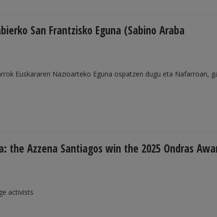
bierko San Frantzisko Eguna (Sabino Araba
rrok Euskararen Nazioarteko Eguna ospatzen dugu eta Nafarroan, ga
a: the Azzena Santiagos win the 2025 Ondras Awa
e activists