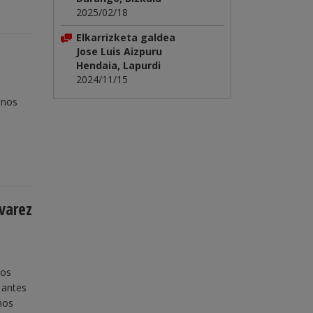
2025/02/18
Elkarrizketa galdea
Jose Luis Aizpuru
Hendaia, Lapurdi
2024/11/15
enos
lvarez
los
 antes
imos