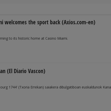
iami welcomes the sport back (Axios.com-en)
rning to its historic home at Casino Miami.
an (El Diario Vascon)
sbourg 1744' (Txoria Errekan) saiakera dibulgatiboan euskaldunok Kan