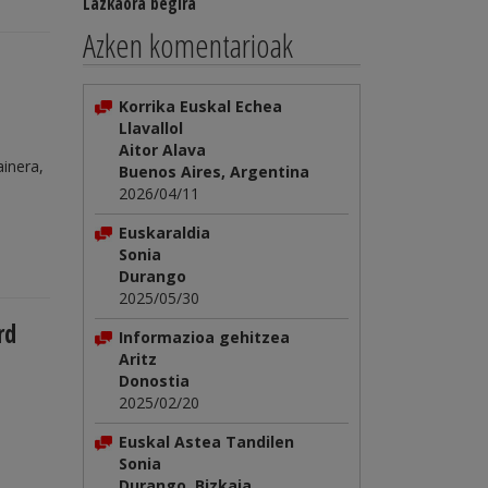
Lazkaora begira
Azken komentarioak
Korrika Euskal Echea
Llavallol
Aitor Alava
inera,
Buenos Aires, Argentina
2026/04/11
Euskaraldia
Sonia
Durango
2025/05/30
rd
Informazioa gehitzea
Aritz
Donostia
2025/02/20
Euskal Astea Tandilen
Sonia
Durango, Bizkaia