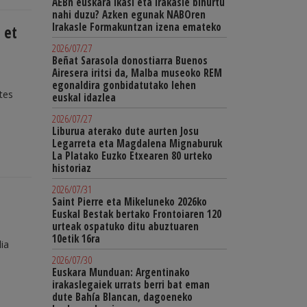
AEBn euskara ikasi eta irakasle bihurtu
nahi duzu? Azken egunak NABOren
Irakasle Formakuntzan izena emateko
 et
2026/07/27
Beñat Sarasola donostiarra Buenos
Airesera iritsi da, Malba museoko REM
egonaldira gonbidatutako lehen
tes
euskal idazlea
2026/07/27
Liburua aterako dute aurten Josu
Legarreta eta Magdalena Mignaburuk
La Platako Euzko Etxearen 80 urteko
historiaz
2026/07/31
Saint Pierre eta Mikeluneko 2026ko
Euskal Bestak bertako Frontoiaren 120
urteak ospatuko ditu abuztuaren
10etik 16ra
ia
2026/07/30
Euskara Munduan: Argentinako
irakaslegaiek urrats berri bat eman
dute Bahía Blancan, dagoeneko