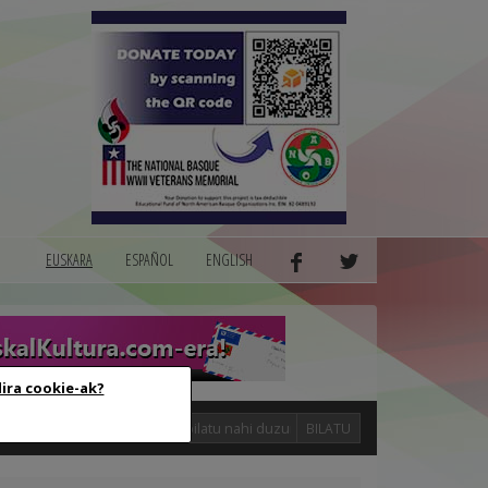
EUSKARA
ESPAÑOL
ENGLISH
dira cookie-ak?
logak
BILATU