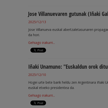
Jose Villanuevaren gutunak (Iñaki Ga
2025/12/13
Jose Villanueva euskal abertzaletasunaren propagand
da hori.
Gehiago irakurri...
Iñaki Unamuno: "Euskaldun orok ditu
2025/12/10
Hogei urte bete barik heldu zen Argentinara Iñaki
euskal etxeko presidentea da.
Gehiago irakurri...