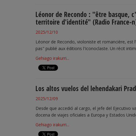
Léonor de Recondo : "être basque, c'
territoire d'identité" (Radio France-n
2025/12/10
Léonor de Recondo, violoniste et romancière, est l'
pas" publié aux éditions l'Iconoclaste. Un récit intim
Gehiago irakurri...
Los altos vuelos del lehendakari Pra
2025/12/09
Desde que accedió al cargo, el jefe del Ejecutivo 
docena de viajes oficiales a Europa y Estados Unid
Gehiago irakurri...