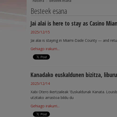
Hasiera
Besteek esana
Besteek esana
Jai alai is here to stay as Casino M
2025/12/15
Jai alai is staying in Miami-Dade County — and retu
Gehiago irakurri...
Kanadako euskaldunen bizitza, liburu
2025/12/14
Xabi Otero ikertzaileak 'Euskaldunak Kanata. Loui
utzitako arrastoa bildu du
Gehiago irakurri...