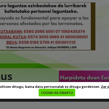
eus
biltzen ditugu, baina datu pertsonalak ez ditugu gordetzen.
Zer 
COOKIE-AK ONARTU
edia
Baliabideak
Euskara ikasten
Genealogia
B