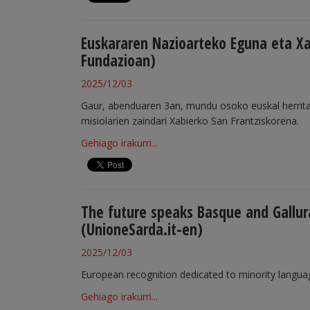
Euskararen Nazioarteko Eguna eta Xa
Fundazioan)
2025/12/03
Gaur, abenduaren 3an, mundu osoko euskal herrita
misiolarien zaindari Xabierko San Frantziskorena.
Gehiago irakurri...
The future speaks Basque and Gallur
(UnioneSarda.it-en)
2025/12/03
European recognition dedicated to minority languag
Gehiago irakurri...