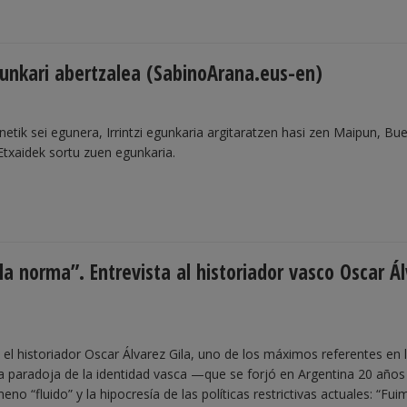
gunkari abertzalea (SabinoArana.eus-en)
etik sei egunera, Irrintzi egunkaria argitaratzen hasi zen Maipun, Bu
Etxaidek sortu zuen egunkaria.
la norma”. Entrevista al historiador vasco Oscar Á
el historiador Oscar Álvarez Gila, uno de los máximos referentes en 
 la paradoja de la identidad vasca —que se forjó en Argentina 20 años
no “fluido” y la hipocresía de las políticas restrictivas actuales: “Fu