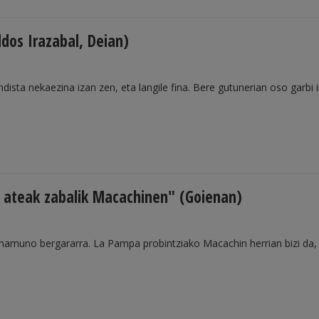
ldos Irazabal, Deian)
ista nekaezina izan zen, eta langile fina. Bere gutunerian oso garbi 
 ateak zabalik Macachinen" (Goienan)
 Unamuno bergararra. La Pampa probintziako Macachin herrian bizi da