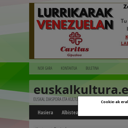
NOR GARA
KONTAKTUA
BULETINA
euskalkultura.
EUSKAL DIASPORA ETA KULTURA
Cookie-ak era
Hasiera
Albisteak
Agenda
Multim