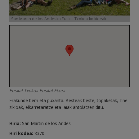
San Martin de los Andesko Euskal Txokoa-ko kideak
Euskal Txokoa Euskal Etxea
Erakunde berri eta puxanta. Besteak beste, topaketak, zine
zikloak, elkarretaratze eta jaiak antolatzen ditu.
Hiria:
San Martin de los Andes
Hiri kodea:
8370