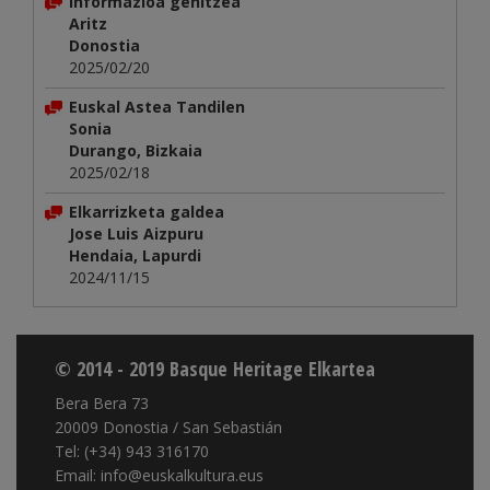
Informazioa gehitzea
Aritz
Donostia
2025/02/20
Euskal Astea Tandilen
Sonia
Durango, Bizkaia
2025/02/18
Elkarrizketa galdea
Jose Luis Aizpuru
Hendaia, Lapurdi
2024/11/15
© 2014 - 2019 Basque Heritage Elkartea
Bera Bera 73
20009 Donostia / San Sebastián
Tel: (+34) 943 316170
Email: info@euskalkultura.eus