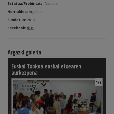
Estatua/Probintzia:
Neuquen
Herrialdea:
Argentina
Fundatua:
2014
Facebook:
ikusi
Argazki galeria
Euskal Txokoa euskal etxearen
aurkezpena
1/8