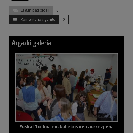
Lagun bati bidali
0
Komentarioa gehitu
0
Argazki galeria
Euskal Txokoa euskal etxearen aurkezpena