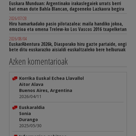
Euskara Munduan: Argentinako irakaslegaiek urrats berri
bat eman dute Bahía Blancan, dagoeneko Lazkaora begira
2026/07/28
Hiru hamarkadako pasio pilotazalea: maila handiko jokoa,
emozioa eta omena Trelew-ko Los Vascos 2016 txapelketan
2026/08/04
EuskarAbentura 2026k, Diasporako hiru gazte partaide, ongi
bete ditu euskarazko aisialdi euskaltzaleko bere helburuak
Azken komentarioak
Korrika Euskal Echea Llavallol
Aitor Alava
Buenos Aires, Argentina
2026/04/11
Euskaraldia
Sonia
Durango
2025/05/30