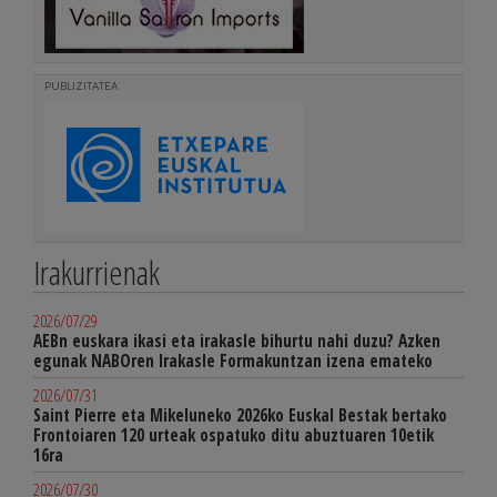
PUBLIZITATEA
Irakurrienak
2026/07/29
AEBn euskara ikasi eta irakasle bihurtu nahi duzu? Azken
egunak NABOren Irakasle Formakuntzan izena emateko
2026/07/31
Saint Pierre eta Mikeluneko 2026ko Euskal Bestak bertako
Frontoiaren 120 urteak ospatuko ditu abuztuaren 10etik
16ra
2026/07/30