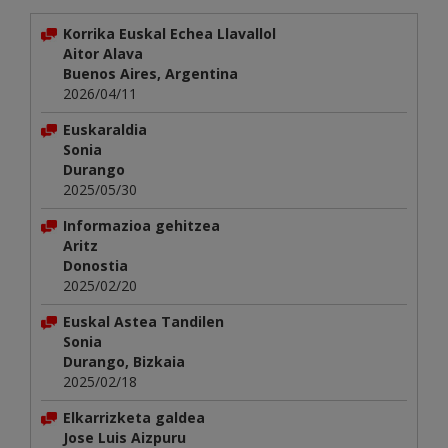
Korrika Euskal Echea Llavallol
Aitor Alava
Buenos Aires, Argentina
2026/04/11
Euskaraldia
Sonia
Durango
2025/05/30
Informazioa gehitzea
Aritz
Donostia
2025/02/20
Euskal Astea Tandilen
Sonia
Durango, Bizkaia
2025/02/18
Elkarrizketa galdea
Jose Luis Aizpuru