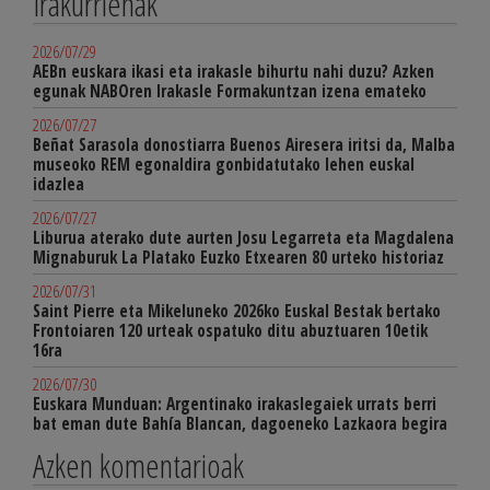
Irakurrienak
2026/07/29
AEBn euskara ikasi eta irakasle bihurtu nahi duzu? Azken
egunak NABOren Irakasle Formakuntzan izena emateko
2026/07/27
Beñat Sarasola donostiarra Buenos Airesera iritsi da, Malba
museoko REM egonaldira gonbidatutako lehen euskal
idazlea
2026/07/27
Liburua aterako dute aurten Josu Legarreta eta Magdalena
Mignaburuk La Platako Euzko Etxearen 80 urteko historiaz
2026/07/31
Saint Pierre eta Mikeluneko 2026ko Euskal Bestak bertako
Frontoiaren 120 urteak ospatuko ditu abuztuaren 10etik
16ra
2026/07/30
Euskara Munduan: Argentinako irakaslegaiek urrats berri
bat eman dute Bahía Blancan, dagoeneko Lazkaora begira
Azken komentarioak