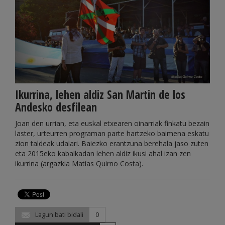
Ikurrina, lehen aldiz San Martin de los
Andesko desfilean
Joan den urrian, eta euskal etxearen oinarriak finkatu bezain
laster, urteurren programan parte hartzeko baimena eskatu
zion taldeak udalari. Baiezko erantzuna berehala jaso zuten
eta 2015eko kabalkadan lehen aldiz ikusi ahal izan zen
ikurrina (argazkia Matías Quirno Costa).
Lagun bati bidali
0