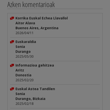
Azken komentarioak
Korrika Euskal Echea Llavallol
Aitor Alava
Buenos Aires, Argentina
2026/04/11
Euskaraldia
Sonia
Durango
2025/05/30
Informazioa gehitzea
Aritz
Donostia
2025/02/20
Euskal Astea Tandilen
Sonia
Durango, Bizkaia
2025/02/18