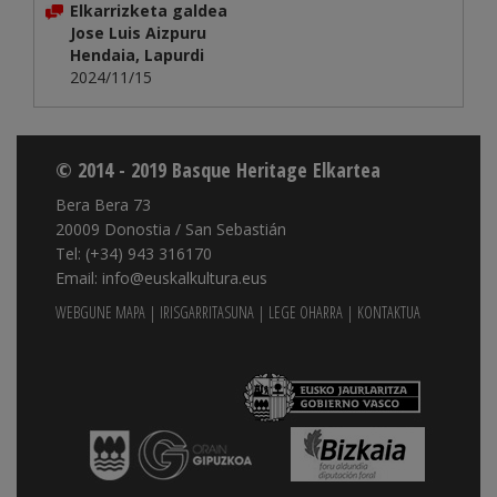
Elkarrizketa galdea
Jose Luis Aizpuru
Hendaia, Lapurdi
2024/11/15
© 2014 - 2019 Basque Heritage Elkartea
Bera Bera 73
20009 Donostia / San Sebastián
Tel: (+34) 943 316170
Email: info@euskalkultura.eus
WEBGUNE MAPA
|
IRISGARRITASUNA
|
LEGE OHARRA
|
KONTAKTUA