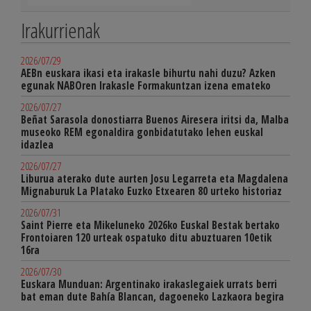
Irakurrienak
2026/07/29
AEBn euskara ikasi eta irakasle bihurtu nahi duzu? Azken
egunak NABOren Irakasle Formakuntzan izena emateko
2026/07/27
Beñat Sarasola donostiarra Buenos Airesera iritsi da, Malba
museoko REM egonaldira gonbidatutako lehen euskal
idazlea
2026/07/27
Liburua aterako dute aurten Josu Legarreta eta Magdalena
Mignaburuk La Platako Euzko Etxearen 80 urteko historiaz
2026/07/31
Saint Pierre eta Mikeluneko 2026ko Euskal Bestak bertako
Frontoiaren 120 urteak ospatuko ditu abuztuaren 10etik
16ra
2026/07/30
Euskara Munduan: Argentinako irakaslegaiek urrats berri
bat eman dute Bahía Blancan, dagoeneko Lazkaora begira