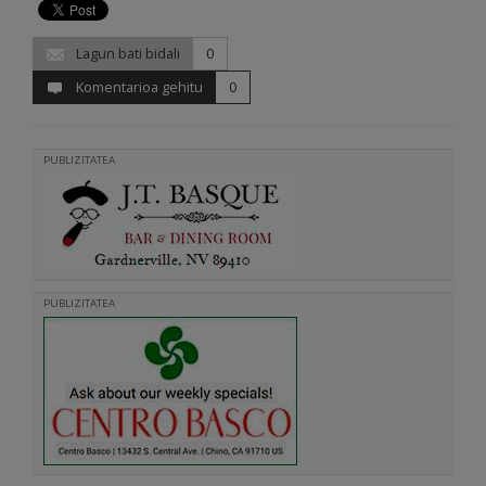
Lagun bati bidali
0
Komentarioa gehitu
0
PUBLIZITATEA
PUBLIZITATEA