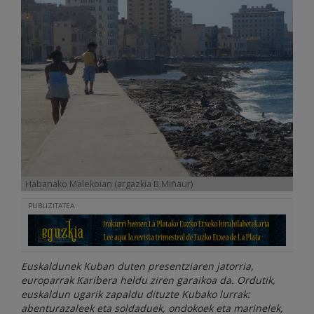
Habanako Malekoian (argazkia B.Miñaur)
PUBLIZITATEA
Euskaldunek Kuban duten presentziaren jatorria,
europarrak Karibera heldu ziren garaikoa da. Ordutik,
euskaldun ugarik zapaldu dituzte Kubako lurrak:
abenturazaleek eta soldaduek, ondokoek eta marinelek,