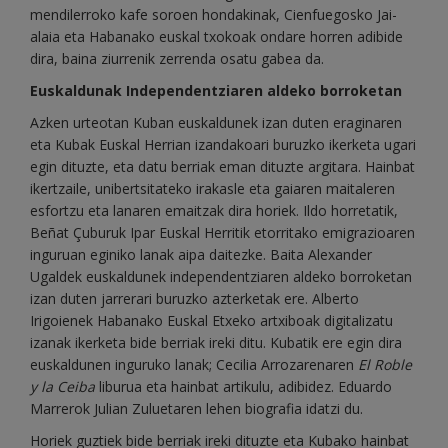
mendilerroko kafe soroen hondakinak, Cienfuegosko Jai-
alaia eta Habanako euskal txokoak ondare horren adibide
dira, baina ziurrenik zerrenda osatu gabea da.
Euskaldunak Independentziaren aldeko borroketan
Azken urteotan Kuban euskaldunek izan duten eraginaren
eta Kubak Euskal Herrian izandakoari buruzko ikerketa ugari
egin dituzte, eta datu berriak eman dituzte argitara. Hainbat
ikertzaile, unibertsitateko irakasle eta gaiaren maitaleren
esfortzu eta lanaren emaitzak dira horiek. Ildo horretatik,
Beñat Çuburuk Ipar Euskal Herritik etorritako emigrazioaren
inguruan eginiko lanak aipa daitezke. Baita Alexander
Ugaldek euskaldunek independentziaren aldeko borroketan
izan duten jarrerari buruzko azterketak ere. Alberto
Irigoienek Habanako Euskal Etxeko artxiboak digitalizatu
izanak ikerketa bide berriak ireki ditu. Kubatik ere egin dira
euskaldunen inguruko lanak; Cecilia Arrozarenaren
El Roble
y la Ceiba
liburua eta hainbat artikulu, adibidez. Eduardo
Marrerok Julian Zuluetaren lehen biografia idatzi du.
Horiek guztiek bide berriak ireki dituzte eta Kubako hainbat