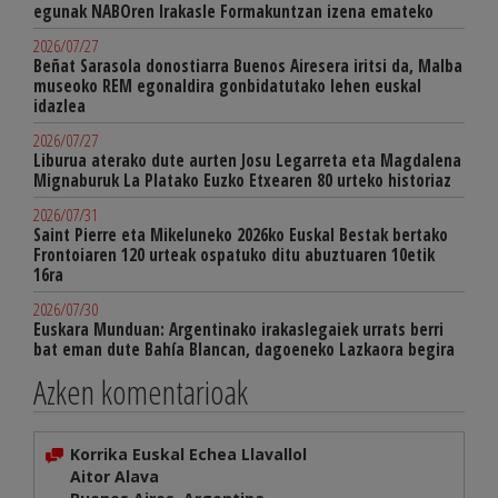
egunak NABOren Irakasle Formakuntzan izena emateko
2026/07/27
Beñat Sarasola donostiarra Buenos Airesera iritsi da, Malba
museoko REM egonaldira gonbidatutako lehen euskal
idazlea
2026/07/27
Liburua aterako dute aurten Josu Legarreta eta Magdalena
Mignaburuk La Platako Euzko Etxearen 80 urteko historiaz
2026/07/31
Saint Pierre eta Mikeluneko 2026ko Euskal Bestak bertako
Frontoiaren 120 urteak ospatuko ditu abuztuaren 10etik
16ra
2026/07/30
Euskara Munduan: Argentinako irakaslegaiek urrats berri
bat eman dute Bahía Blancan, dagoeneko Lazkaora begira
Azken komentarioak
Korrika Euskal Echea Llavallol
Aitor Alava