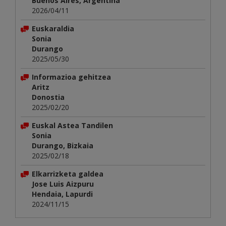
Buenos Aires, Argentina
2026/04/11
Euskaraldia
Sonia
Durango
2025/05/30
Informazioa gehitzea
Aritz
Donostia
2025/02/20
Euskal Astea Tandilen
Sonia
Durango, Bizkaia
2025/02/18
Elkarrizketa galdea
Jose Luis Aizpuru
Hendaia, Lapurdi
2024/11/15