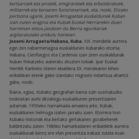
kortsarioek eta piratek, emigranteek eta erbesteratuek,
militarrek eta koroaren funtzionarioek, eta, noski, Elizako
pertsona ugarik. Josemi Arrugaetak euskaldunek Kuban
izan zuten eragina eta Kubak Euskal Herriarekin duen
harreman estua jasotzen du Berria egunkariak
argitaratutako artikulu honetan.
J
osemi Arrugaeta/Habana, Kuba.
XIX. mendetik aurrera
egin zen nabarmenagoa euskaldunen Kubarako etorria.
Habana, Cienfuegos eta Cardenas izan ziren euskaldunak
Kuban finkatzeko aukeratu zituzten tokiak. Ipar Euskal
Herritik Karibeko irlaren ekialdera XX. mendearen lehen
erdialdean etenik gabe izandako migrazio indartsua ahantzi
gabe, noski.
Baina, egiaz, Kubako geografian barna ezin susmatuzko
txokoetan aurki ditzakegu euskaldunen presentziaren
aztarnak. 1950eko hamarkada amaiera arte, Kubak,
euskaldunen helmuga izaten jarraitu zuen. Etorrera hori
Kubako historiak eta bertako gertakarien gorabeherek
baldintzatu zuten. 1980ko hamarkadaren erdialdetik aurrera
euskaldunak berriz ere irlan presentzia irabazi zutela esan