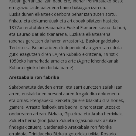
Kuban garrantzia izan badu ere, Iberiar Penintsulako beste
emigrazio talde batzuena baino txikiagoa izan da.
Euskaldunen elkarteek denbora behar izan zuten sortu,
finkatu eta dokumentuak eta artxiboak pilatzen hasteko.
1877an eratutako Habanako Euskal Etxearen kasua da hori,
eta Laurac-Bat aldizkariarena, Euzkara elkartearena
(apenas geratzen da haren arrastorik), Baskongadetako
Tertzio eta Boluntarioena Independentzia gerretan edota
gutxi ezagutzen diren EAJren Kubako ekintzena, 1940tik
1950eko hamarkada amaiera arte (Agirre lehendakariak
Kubara eginiko hiru bidaia barne).
Aretxabala ron fabrika
Sakabanatuta dauden arren, eta sarri aurkitzen zailak izan
arren, euskaldunen presentziaren frogak dira dokumentu
eta orriak. Etengabeko ikerketa gai ere bilakatu dira horiek,
gainera. Arrasto fisikoak ere badira, oinordetzan utzitako
ondarearen artean. Bizkaia, Gipuzkoa eta Araba herrixkak,
Zulueta herria (non Julian Zulueta ogasundunak azukre
findegiak zituen), Cardenasko Aretxabala ron fabrika
erraldoia, Trinidadeko Bizkaia gotorleku txikia, Rosario