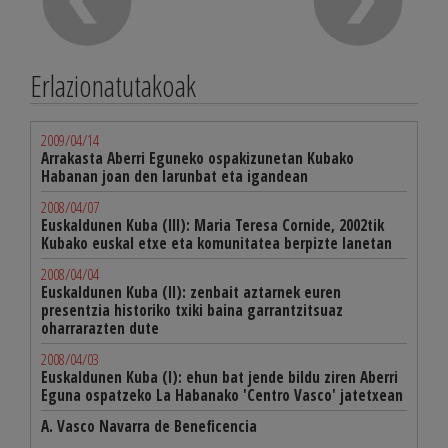
Erlazionatutakoak
2009/04/14
Arrakasta Aberri Eguneko ospakizunetan Kubako
Habanan joan den larunbat eta igandean
2008/04/07
Euskaldunen Kuba (III): Maria Teresa Cornide, 2002tik
Kubako euskal etxe eta komunitatea berpizte lanetan
2008/04/04
Euskaldunen Kuba (II): zenbait aztarnek euren
presentzia historiko txiki baina garrantzitsuaz
oharrarazten dute
2008/04/03
Euskaldunen Kuba (I): ehun bat jende bildu ziren Aberri
Eguna ospatzeko La Habanako 'Centro Vasco' jatetxean
A. Vasco Navarra de Beneficencia