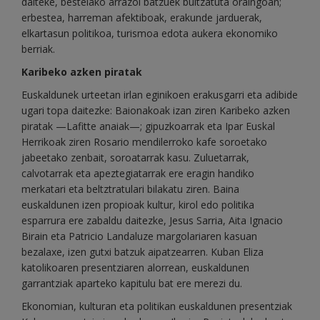
daiteke, bestelako arrazoi batzuek bultzatuta oraingoan;
erbestea, harreman afektiboak, erakunde jarduerak,
elkartasun politikoa, turismoa edota aukera ekonomiko
berriak.
Karibeko azken piratak
Euskaldunek urteetan irlan eginikoen erakusgarri eta adibide
ugari topa daitezke: Baionakoak izan ziren Karibeko azken
piratak —Lafitte anaiak—; gipuzkoarrak eta Ipar Euskal
Herrikoak ziren Rosario mendilerroko kafe soroetako
jabeetako zenbait, soroatarrak kasu. Zuluetarrak,
calvotarrak eta apeztegiatarrak ere eragin handiko
merkatari eta beltztratulari bilakatu ziren. Baina
euskaldunen izen propioak kultur, kirol edo politika
esparrura ere zabaldu daitezke, Jesus Sarria, Aita Ignacio
Birain eta Patricio Landaluze margolariaren kasuan
bezalaxe, izen gutxi batzuk aipatzearren. Kuban Eliza
katolikoaren presentziaren alorrean, euskaldunen
garrantziak aparteko kapitulu bat ere merezi du.
Ekonomian, kulturan eta politikan euskaldunen presentziak