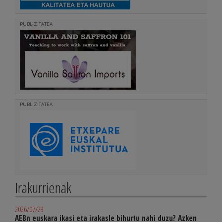
PUBLIZITATEA
PUBLIZITATEA
Irakurrienak
2026/07/29
AEBn euskara ikasi eta irakasle bihurtu nahi duzu? Azken