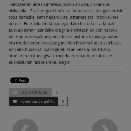
ikertzaileren artean interesa pizten ari dira, pixkanaka-
pixkanaka. Gai liluragarri horretan barneratuz, osagai berriak
topa daitezke, sarri ñabarduraz, aztarnaz eta iradokizunez
beteak. Euskaldunen Kuban egindako historia eta Kubak
Euskal Herrian izandako eragina eraikitzen ari den historia
da. Hori ez da salbuespena, beste historia handiago baten
eta modu bertsuan ezezaguna den historia baten zati baizik
ez baita Kubakoa; Iparragirrek esan bezala, Gernikako
arbolaren fruituen gisan, munduan zehar barreiatutako
euskaldunen historiarena, alegia.
Lagun bati bidali
0
Komentarioa gehitu
0