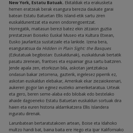
New York, Estatu Batuak.
Ekitaldiak eta erakusketa
hemen eratzeak berak esangura berezia daukate garai
batean Estatu Batuetan Ellis Island-etik sartu ziren
euskaldunentzat eta euren ondorengoentzat.
Horregatik, maitasun berezi batez ekin zitzaion guztia
prestatzeari Boiseko Euskal Museo eta Kultura Etxean,
Eusko Jaurlaritza sustatzaile eta lankide. Izena bera,
esanguratsua da
Hidden in Plain Sight: the Basques
(Ezkutatuak begibistan: Euskaldunak), euskaldunak bertatik
pasatu zirenean, frantses eta espainiar gisa sartu baitziren.
Jende apala zen, etorkizun bila, askotan jantzitakoa
ondasun bakar zetorrena, gazterik, ingelesez piperrik ez,
askotan euskaldun elebakar, Amerikak ekar ziezaiokeenari,
aukereri gogor lan eginez eusteko ameriketaratua. Urteak
eta gero, beren seme-alaba edo bilobak edo bestelako
ahaide dagoeneko Estatu Batuetan euskaldun sortuak dira
haien eta euren historia aldarrikatzera Ellis Islandera
inguratu direnak.
Larunbatean bertaratutakoen artean, Boise eta Idahoko
multzo handi bat, baina baita ere Hego eta Ipar Kaliforniako