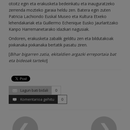
otoitz egin eta erakusketa bedeinkatu eta inauguratzeko
zerrenda mozteko garaia heldu zen. Batera egin zuten
Patricia Lachiondo Euskal Museo eta Kultura Etxeko
lehendakariak eta Guillermo Echenique Eusko Jaurlaritzako
Kanpo Harremanetarako idazkari nagusiak.
Ondoren, erakusketa zabalik gelditu zen eta bildutakoak
pixkanaka pixkanaka bertatik pasatu ziren.
[
Bihar bigarren zatia, ekitaldien argazki erreportaia bat
eta bideoak tarteko
]
Lagun bati bidali
0
Komentarioa gehitu
0