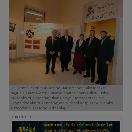
Guillermo Echenique, Kanpo Harremanetarako idazkari
nagusia; Dave Bieter, Boiseko alkatea; Patty Miller Euskal
Museoko zuzendaria; Julian Celaya, Herritar eta Euskal
Gizataldeekiko zuzendaria; eta Michael Vogt, erakusketako
zuzendaria (arg Mikel Arrazola)
PUBLIZITATEA