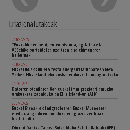
Erlazionatutakoak
2010/02/05
"Euskaldunen berri, euren historia, egitatea eta
AEBekiko partaidetza azaltzea dira ekimenaren
helburuak"
2010/02/03
Euskal ikuskizun eta festa edergarri larunbatean New
Yorken Ellis Island-eko euskal erakusketa inauguratzeko
2009/12/23
Datorren otsailaren 6an euskal immigrazioari buruzko
erakusketa zabalduko da Ellis Island-en (AEB)
2007/03/29
Euskal Etxeak-ek Emigrazioaren Euskal Museoaren
eredu izango diren munduko emigrazio zentruak
bisitatu ditu
Oinkari Dantza Taldea Boise Idaho Estatu Batuak (AEB)