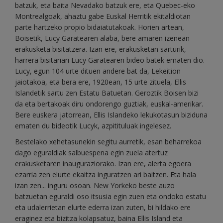
batzuk, eta baita Nevadako batzuk ere, eta Quebec-eko
Montrealgoak, ahaztu gabe Euskal Herritik ekitaldiotan
parte hartzeko propio bidaiatutakoak. Horien artean,
Boisetik, Lucy Garatearen alaba, bere amaren izenean
erakusketa bisitatzera. Izan ere, erakusketan sarturik,
harrera bisitariari Lucy Garatearen bideo batek ematen dio.
Lucy, egun 104 urte dituen andere bat da, Lekeition
jaiotakoa, eta bera ere, 1920ean, 15 urte zituela, Ellis
Islandetik sartu zen Estatu Batuetan. Geroztik Boisen bizi
da eta bertakoak diru ondorengo guztiak, euskal-amerikar.
Bere euskera jatorrean, Ellis Islandeko lekukotasun biziduna
ematen du bideotik Lucyk, azpitituluak ingelesez.
Bestelako xehetasunekin segitu aurretik, esan beharrekoa
dago eguraldiak salbuespena egin zuela atertuz
erakusketaren inauguraziorako. Izan ere, alerta egoera
ezarria zen elurte ekaitza inguratzen ari baitzen. Eta hala
izan zen... inguru osoan. New Yorkeko beste auzo
batzuetan eguraldi oso itsusia egin zuen eta ondoko estatu
eta udalerrietan elurte ederra izan zuten, bi hildako ere
eraginez eta bizitza kolapsatuz, baina Ellis Island eta