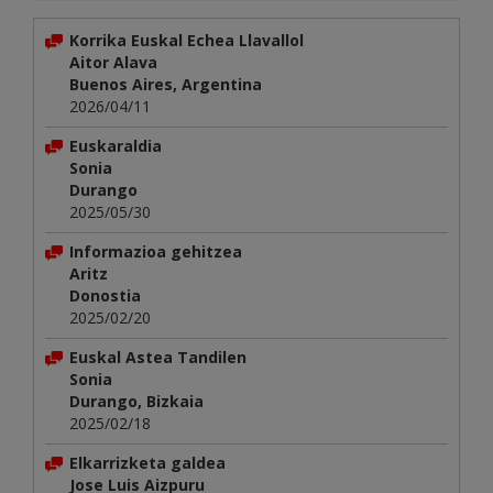
Korrika Euskal Echea Llavallol
Aitor Alava
Buenos Aires, Argentina
2026/04/11
Euskaraldia
Sonia
Durango
2025/05/30
Informazioa gehitzea
Aritz
Donostia
2025/02/20
Euskal Astea Tandilen
Sonia
Durango, Bizkaia
2025/02/18
Elkarrizketa galdea
Jose Luis Aizpuru