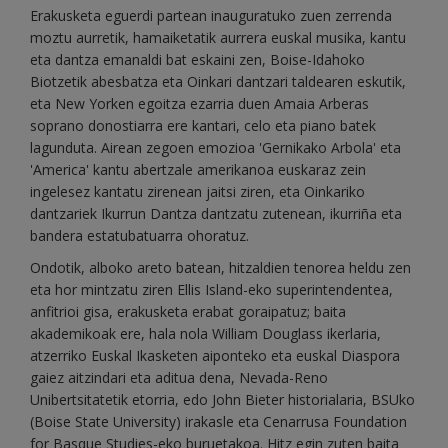
Erakusketa eguerdi partean inauguratuko zuen zerrenda
moztu aurretik, hamaiketatik aurrera euskal musika, kantu
eta dantza emanaldi bat eskaini zen, Boise-Idahoko
Biotzetik abesbatza eta Oinkari dantzari taldearen eskutik,
eta New Yorken egoitza ezarria duen Amaia Arberas
soprano donostiarra ere kantari, celo eta piano batek
lagunduta. Airean zegoen emozioa 'Gernikako Arbola' eta
'America' kantu abertzale amerikanoa euskaraz zein
ingelesez kantatu zirenean jaitsi ziren, eta Oinkariko
dantzariek Ikurrun Dantza dantzatu zutenean, ikurriña eta
bandera estatubatuarra ohoratuz.
Ondotik, alboko areto batean, hitzaldien tenorea heldu zen
eta hor mintzatu ziren Ellis Island-eko superintendentea,
anfitrioi gisa, erakusketa erabat goraipatuz; baita
akademikoak ere, hala nola William Douglass ikerlaria,
atzerriko Euskal Ikasketen aiponteko eta euskal Diaspora
gaiez aitzindari eta aditua dena, Nevada-Reno
Unibertsitatetik etorria, edo John Bieter historialaria, BSUko
(Boise State University) irakasle eta Cenarrusa Foundation
for Basque Studies-eko buruetakoa. Hitz egin zuten baita