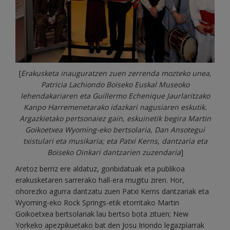
[
Erakusketa inauguratzen zuen zerrenda mozteko unea,
Patricia Lachiondo Boiseko Euskal Museoko
lehendakariaren eta Guillermo Echenique Jaurlaritzako
Kanpo Harremenetarako idazkari nagusiaren eskutik.
Argazkietako pertsonaiez gain, eskuinetik begira Martin
Goikoetxea Wyoming-eko bertsolaria, Dan Ansotegui
txistulari eta musikaria; eta Patxi Kerns, dantzaria eta
Boiseko Oinkari dantzarien zuzendaria
]
Aretoz berriz ere aldatuz, gonbidatuak eta publikoa
erakusketaren sarrerako hall-era mugitu ziren. Hor,
ohorezko agurra dantzatu zuen Patxi Kerns dantzariak eta
Wyoming-eko Rock Springs-etik etorritako Martin
Goikoetxea bertsolariak lau bertso bota zituen; New
Yorkeko apezpikuetako bat den Josu Iriondo legazpìarrak