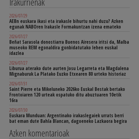
Irakurrienak
2026/07/29
AEBn euskara ikasi eta irakasle bihurtu nahi duzu? Azken
egunak NABOren Irakasle Formakuntzan izena emateko
2026/07/27
Beñat Sarasola donostiarra Buenos Airesera iritsi da, Malba
museoko REM egonaldira gonbidatutako lehen euskal
idazlea
2026/07/27
Liburua aterako dute aurten Josu Legarreta eta Magdalena
Mignaburuk La Platako Euzko Etxearen 80 urteko historiaz
2026/07/31
Saint Pierre eta Mikeluneko 2026ko Euskal Bestak bertako
Frontoiaren 120 urteak ospatuko ditu abuztuaren 10etik
16ra
2026/07/30
Euskara Munduan: Argentinako irakaslegaiek urrats berri
bat eman dute Bahía Blancan, dagoeneko Lazkaora begira
Azken komentarioak