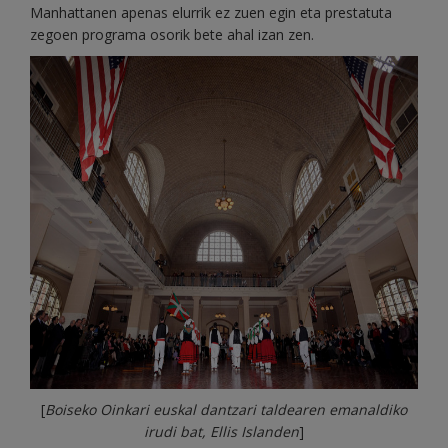
Manhattanen apenas elurrik ez zuen egin eta prestatuta
zegoen programa osorik bete ahal izan zen.
[
Boiseko Oinkari euskal dantzari taldearen emanaldiko
irudi bat, Ellis Islanden
]