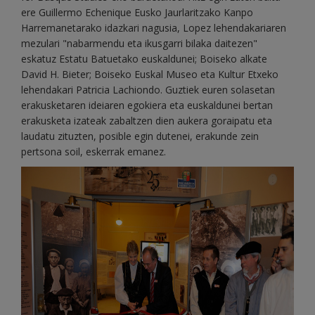
ere Guillermo Echenique Eusko Jaurlaritzako Kanpo
Harremanetarako idazkari nagusia, Lopez lehendakariaren
mezulari "nabarmendu eta ikusgarri bilaka daitezen"
eskatuz Estatu Batuetako euskaldunei; Boiseko alkate
David H. Bieter; Boiseko Euskal Museo eta Kultur Etxeko
lehendakari Patricia Lachiondo. Guztiek euren solasetan
erakusketaren ideiaren egokiera eta euskaldunei bertan
erakusketa izateak zabaltzen dien aukera goraipatu eta
laudatu zituzten, posible egin dutenei, erakunde zein
pertsona soil, eskerrak emanez.