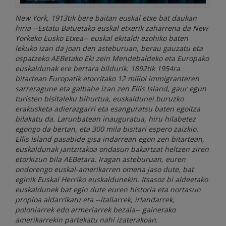
New York, 1913tik bere baitan euskal etxe bat daukan
hiria --Estatu Batuetako euskal etxerik zaharrena da New
Yorkeko Eusko Etxea-- euskal ekitaldi ezohiko baten
lekuko izan da joan den asteburuan, berau gauzatu eta
ospatzeko AEBetako Eki zein Mendebaldeko eta Europako
euskaldunak ere bertara bildurik. 1892tik 1954ra
bitartean Europatik etorritako 12 milioi immigranteren
sarreragune eta galbahe izan zen Ellis Island, gaur egun
turisten bisitaleku bihurtua, euskaldunei buruzko
erakusketa adierazgarri eta esanguratsu baten egoitza
bilakatu da. Larunbatean inauguratua, hiru hilabetez
egongo da bertan, eta 300 mila bisitari espero zaizkio.
Ellis Island pasabide gisa indarrean egon zen bitartean,
euskaldunak jantzitakoa ondasun bakartzat heltzen ziren
etorkizun bila AEBetara. Iragan asteburuan, euren
ondorengo euskal-amerikarren omena jaso dute, bat
eginik Euskal Herriko euskaldunekin. Itsasoz bi aldeetako
euskaldunek bat egin dute euren historia eta nortasun
propioa aldarrikatu eta --italiarrek, irlandarrek,
poloniarrek edo armeriarrek bezala-- gainerako
amerikarrekin partekatu nahi izaterakoan.