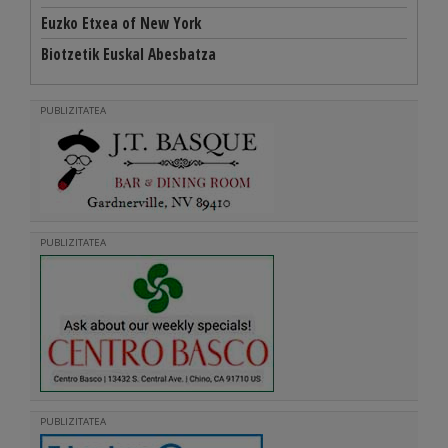
Euzko Etxea of New York
Biotzetik Euskal Abesbatza
PUBLIZITATEA
PUBLIZITATEA
PUBLIZITATEA