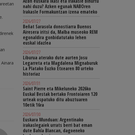
AEBn euskara ikasi eta irakasle bihurtu
areetan
nahi duzu? Azken egunak NABOren
Irakasle Formakuntzan izena emateko
e.
2026/07/27
Beñat Sarasola donostiarra Buenos
Airesera iritsi da, Malba museoko REM
 direnek
egonaldira gonbidatutako lehen
euskal idazlea
ian
2026/07/27
Liburua aterako dute aurten Josu
a Ainara
Legarreta eta Magdalena Mignaburuk
La Platako Euzko Etxearen 80 urteko
historiaz
2026/07/31
Saint Pierre eta Mikeluneko 2026ko
Euskal Bestak bertako Frontoiaren 120
urteak ospatuko ditu abuztuaren
10etik 16ra
2026/07/30
Euskara Munduan: Argentinako
irakaslegaiek urrats berri bat eman
dute Bahía Blancan, dagoeneko