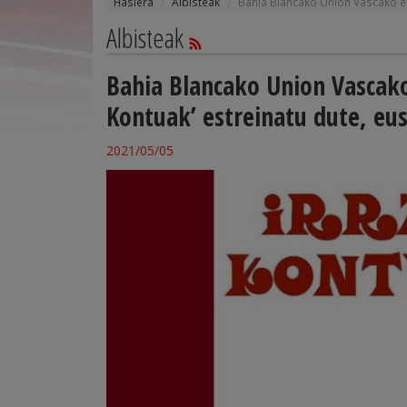
Hasiera
Albisteak
Bahia Blancako Union Vascako eus
Albisteak
Bahia Blancako Union Vascako 
Kontuak’ estreinatu dute, eu
2021/05/05