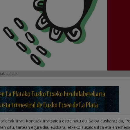
uak' saioak
aldeak ‘Irrati Kontuak’ irratsaioa estreinatu du. Saioa euskaraz da, P
en ditu, tartean eguraldia, euskara, etxeko sukaldaritza eta erremedi