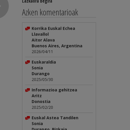
Lazkaora begira
Azken komentarioak
Korrika Euskal Echea
Llavallol
Aitor Alava
Buenos Aires, Argentina
2026/04/11
Euskaraldia
Sonia
Durango
2025/05/30
Informazioa gehitzea
Aritz
Donostia
2025/02/20
Euskal Astea Tandilen
Sonia
Durango, Bizkaia