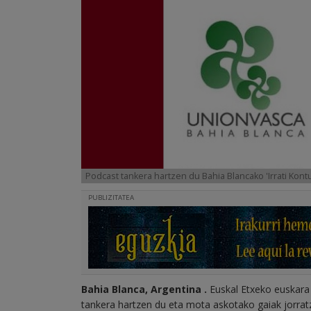
Podcast tankera hartzen du Bahia Blancako 'Irrati Kont
PUBLIZITATEA
Bahia Blanca, Argentina .
Euskal Etxeko euskara t
tankera hartzen du eta mota askotako gaiak jorratz