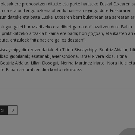
Jolasak ere proposatzen dituzte eta parte hartzeko Euskal Etxearen s
atzen da eta aurtengo azkena abendu hasieran egingo dute Euskararen
zun daiteke eta baita
Euskal Etxearen berri buletinean
eta
sareetan
er
zkigun gaiei buruz aritzeko era dibertigarria da!” azaltzen dute Bahia
a praktikatzeko aitzakia bikaina ere bada; hori gogoan, eta ikasten ari
ute, entzuleek “hitz bat ere gal ez dezaten”.
iscaychipy dira zuzendariak eta Titina Biscaychipy, Beatriz Aldalur, Lil
bao gidoilariak; esatariak Javier Ondona, Israel Rivera Ríos, Titina
atriz Aldalur, Lilian Elosegui, Nerina Martinez Iriarte, Nora Huici et
rte Bilbao arduratzen dira kontu teknikoez.
itu
0