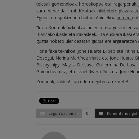
telesail gomendioak, horoskopoa eta iragarpenak. 
sartu behar da. ‘Irrati Kontuak’ hilabetero plazar
Eguneko ospakizunen baitan. Apirilekoa
hemen
ent
“Irrati Kontuak hizkuntza lantzeko eta gustatzen zai
Blancako ikasle eta irakasleek. Eta euskara ikasi et
guztia hobeto uler dezaten gidoia ere argitaratzen d
Hona fitxa teknikoa: Jone Huarte Bilbao eta Titina B
Elosegui, Nerina Martínez Iriarte eta Jone Huarte Bil
Biscaychipy, Mayita De Lasa, Guillermina De Lasa, Be
Goicochea dira; eta Israel Rivera Ríos eta Jone Hua
Zorionak, taldea! Lan ederra egiten ari zarete!
Lagun bati bidali
0
Komentarioa geh