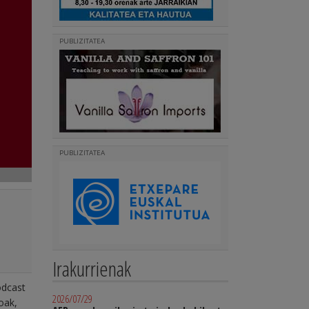
PUBLIZITATEA
PUBLIZITATEA
Irakurrienak
odcast
2026/07/29
oak,