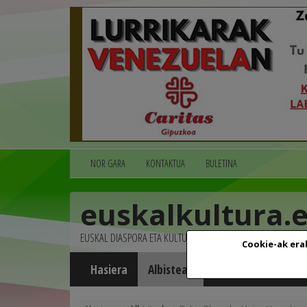
NOR GARA
KONTAKTUA
BULETINA
euskalkultura.
EUSKAL DIASPORA ETA KULTURA
Cookie-ak era
Hasiera
Albisteak
Agenda
Multim