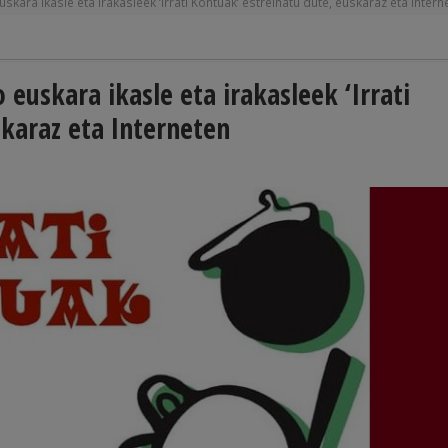
kara ikasle eta irakasleek ‘Irrati Kontuak’ estreinatu dute, euskaraz eta Intern
euskara ikasle eta irakasleek ‘Irrati
skaraz eta Interneten