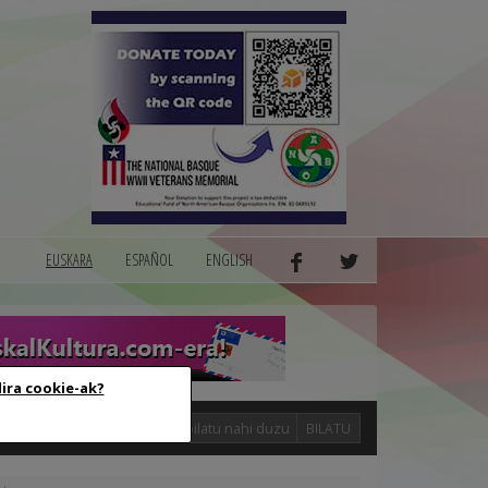
EUSKARA
ESPAÑOL
ENGLISH
dira cookie-ak?
logak
BILATU