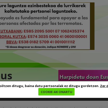
eus
biltzen ditugu, baina datu pertsonalak ez ditugu gordetzen.
Zer 
COOKIE-AK ONARTU
edia
Baliabideak
Euskara ikasten
Genealogia
B