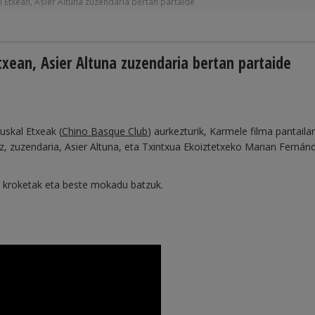
 Etxean, Asier Altuna zuzendaria bertan partaide
xean, Asier Altuna zuzendaria bertan partaide
uskal Etxeak (
Chino Basque Club
) aurkezturik, Karmele filma pantaila
sez, zuzendaria, Asier Altuna, eta Txintxua Ekoiztetxeko Marian Fernán
: kroketak eta beste mokadu batzuk.