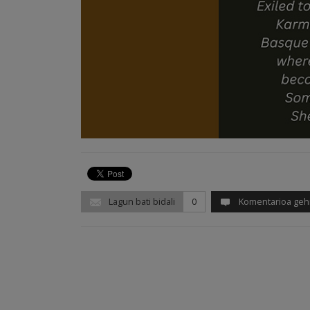
Lagun bati bidali
0
Komentarioa geh