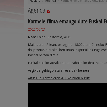
Hasiera
Agenda
Karmele filma emango dute Euskal
Agenda
Karmele filma emango dute Euskal Et
2026/05/21
Non:
Chino, Kalifornia, AEB
Maiatzaren 21ean, osteguna, 18:00etan, Chinoko E
da jatorrizko euskal bertsioan, azpitituluak ingele
Pascal bertan direla.
Euskal Etxeko ateak 18etan zabalduko dira. Menua
Argibide gehiago eta erreserbak hemen
.
Artikulua Karmeleren AEBko birari buruz
.