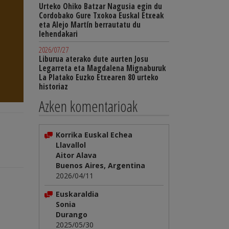
Urteko Ohiko Batzar Nagusia egin du
Cordobako Gure Txokoa Euskal Etxeak
eta Alejo Martín berrautatu du
lehendakari
2026/07/27
Liburua aterako dute aurten Josu
Legarreta eta Magdalena Mignaburuk
La Platako Euzko Etxearen 80 urteko
historiaz
Azken komentarioak
Korrika Euskal Echea
Llavallol
Aitor Alava
Buenos Aires, Argentina
2026/04/11
Euskaraldia
Sonia
Durango
2025/05/30