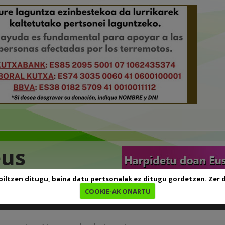
eus
biltzen ditugu, baina datu pertsonalak ez ditugu gordetzen.
Zer 
COOKIE-AK ONARTU
edia
Baliabideak
Euskara ikasten
Genealogia
B