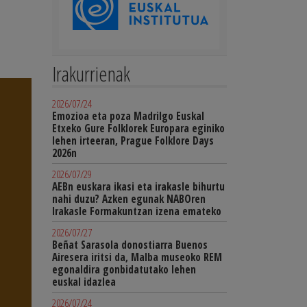
Irakurrienak
2026/07/24
Emozioa eta poza Madrilgo Euskal
Etxeko Gure Folklorek Europara eginiko
lehen irteeran, Prague Folklore Days
2026n
2026/07/29
AEBn euskara ikasi eta irakasle bihurtu
nahi duzu? Azken egunak NABOren
Irakasle Formakuntzan izena emateko
2026/07/27
Beñat Sarasola donostiarra Buenos
Airesera iritsi da, Malba museoko REM
egonaldira gonbidatutako lehen
euskal idazlea
2026/07/24