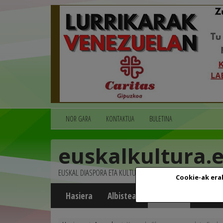
NOR GARA
KONTAKTUA
BULETINA
euskalkultura.
EUSKAL DIASPORA ETA KULTURA
Cookie-ak era
Hasiera
Albisteak
Agenda
Multim