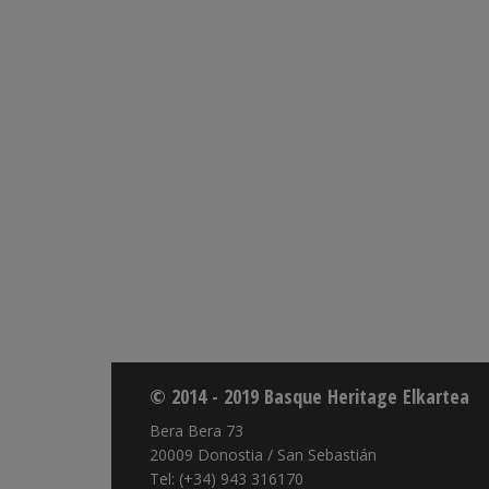
© 2014 - 2019 Basque Heritage Elkartea
Bera Bera 73
20009 Donostia / San Sebastián
Tel: (+34) 943 316170