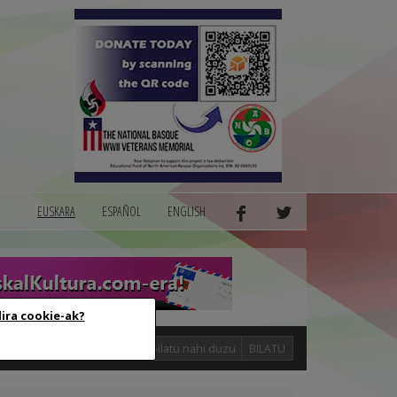
EUSKARA
ESPAÑOL
ENGLISH
dira cookie-ak?
logak
BILATU