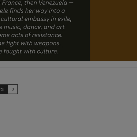
itu
0