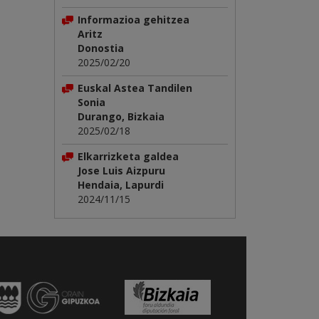
Informazioa gehitzea
Aritz
Donostia
2025/02/20
Euskal Astea Tandilen
Sonia
Durango, Bizkaia
2025/02/18
Elkarrizketa galdea
Jose Luis Aizpuru
Hendaia, Lapurdi
2024/11/15