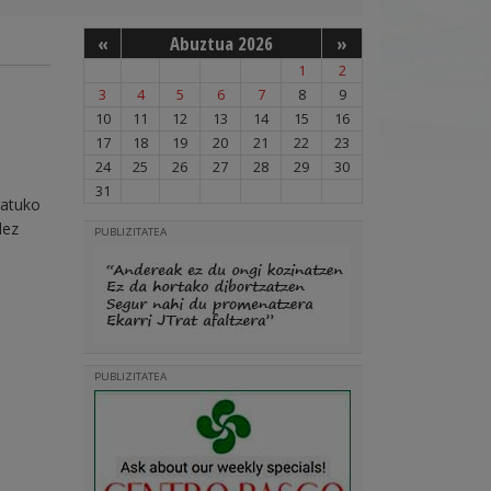
«
Abuztua 2026
»
1
2
3
4
5
6
7
8
9
10
11
12
13
14
15
16
17
18
19
20
21
22
23
24
25
26
27
28
29
30
31
ratuko
dez
PUBLIZITATEA
PUBLIZITATEA