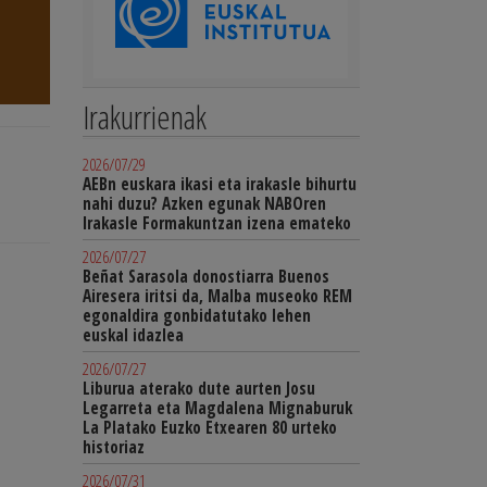
Irakurrienak
2026/07/29
AEBn euskara ikasi eta irakasle bihurtu
nahi duzu? Azken egunak NABOren
Irakasle Formakuntzan izena emateko
2026/07/27
Beñat Sarasola donostiarra Buenos
Airesera iritsi da, Malba museoko REM
egonaldira gonbidatutako lehen
euskal idazlea
2026/07/27
Liburua aterako dute aurten Josu
Legarreta eta Magdalena Mignaburuk
La Platako Euzko Etxearen 80 urteko
historiaz
2026/07/31