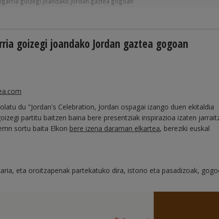
kigarria goizegi joandako Jordan gaztea gogoan
rria goizegi joandako Jordan gaztea gogoan
ea.com
olatu du "Jordan's Celebration, Jordan ospagai izango duen ekitaldia
egi partitu baitzen baina bere presentziak inspirazioa izaten jarrait
zemn sortu baita Elkon
bere izena daraman elkartea
, bereziki euskal
aria, eta oroitzapenak partekatuko dira, istorio eta pasadizoak, gogo