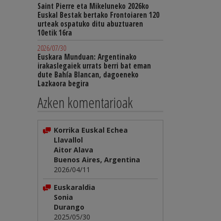
Saint Pierre eta Mikeluneko 2026ko
Euskal Bestak bertako Frontoiaren 120
urteak ospatuko ditu abuztuaren
10etik 16ra
2026/07/30
Euskara Munduan: Argentinako
irakaslegaiek urrats berri bat eman
dute Bahía Blancan, dagoeneko
Lazkaora begira
Azken komentarioak
Korrika Euskal Echea
Llavallol
Aitor Alava
Buenos Aires, Argentina
2026/04/11
Euskaraldia
Sonia
Durango
2025/05/30