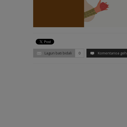
Lagun bati bidali
0
Komentarioa geh