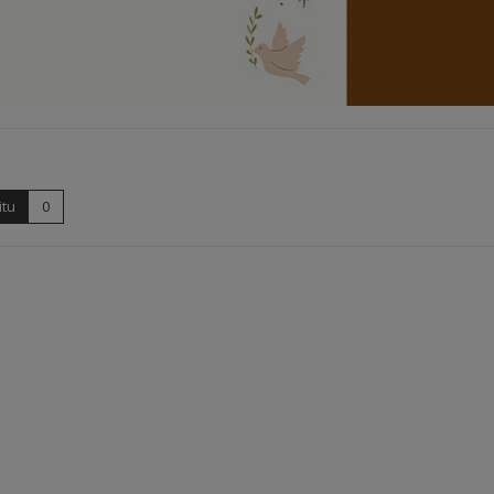
itu
0