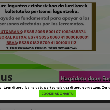
eus
biltzen ditugu, baina datu pertsonalak ez ditugu gordetzen.
Zer 
COOKIE-AK ONARTU
edia
Baliabideak
Euskara ikasten
Genealogia
B