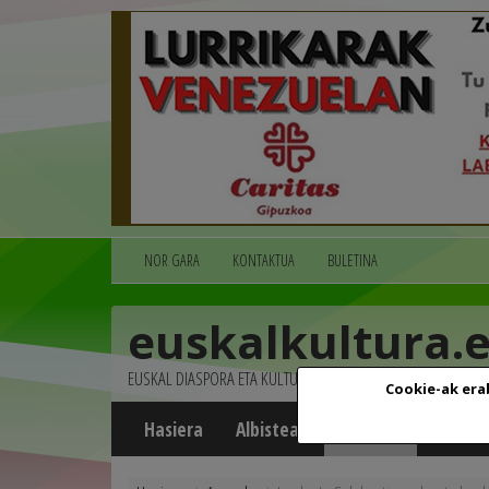
NOR GARA
KONTAKTUA
BULETINA
euskalkultura.
EUSKAL DIASPORA ETA KULTURA
Cookie-ak era
Hasiera
Albisteak
Agenda
Multim