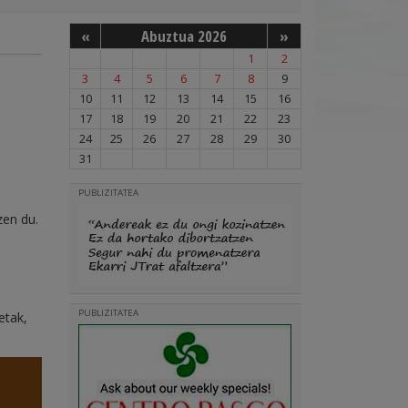
«
Abuztua 2026
»
1
2
3
4
5
6
7
8
9
10
11
12
13
14
15
16
17
18
19
20
21
22
23
24
25
26
27
28
29
30
31
PUBLIZITATEA
zen du.
PUBLIZITATEA
etak,