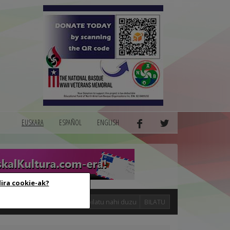
EUSKARA
ESPAÑOL
ENGLISH
dira cookie-ak?
logak
BILATU