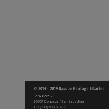
© 2014 - 2019 Basque Heritage Elkartea
Bera Bera 73
20009 Donostia / San Sebastián
Tel: (+34) 943 316170