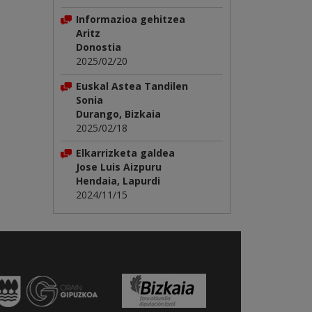
Informazioa gehitzea
Aritz
Donostia
2025/02/20
Euskal Astea Tandilen
Sonia
Durango, Bizkaia
2025/02/18
Elkarrizketa galdea
Jose Luis Aizpuru
Hendaia, Lapurdi
2024/11/15