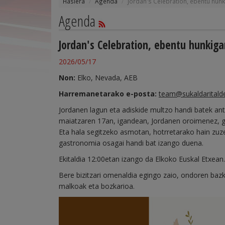
Hasiera
Agenda
Jordan's Celebration, ebentu hun
Agenda
Jordan's Celebration, ebentu hunkiga
2026/05/17
Non:
Elko, Nevada, AEB
Harremanetarako e-posta:
team@sukaldaritald
Jordanen lagun eta adiskide multzo handi batek ant
maiatzaren 17an, igandean, Jordanen oroimenez, goiz
Eta hala segitzeko asmotan, hotrretarako hain zu
gastronomia osagai handi bat izango duena.
Ekitaldia 12:00etan izango da Elkoko Euskal Etxean.
Bere bizitzari omenaldia egingo zaio, ondoren bazk
malkoak eta bozkarioa.