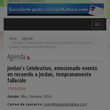
DIÁSPORA Y CULTURA VASCA
Toggle
navigation
Inicio
Agenda
Jordan's Celebration, emocionado evento en recuerdo a
Jordan, tempranamente fallecido
Agenda
Jordan's Celebration, emocionado evento
en recuerdo a Jordan, tempranamente
fallecido
17/05/2026
Dónde:
Elko, Nevada, EEUU
Correo de contacto:
team@sukaldaritaldea.com