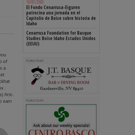
10/01/2003
El Fondo Cenarrusa-Eiguren
patrocina una jornada en el
Capitolio de Boise sobre historia de
Idaho
Cenarrusa Foundation for Basque
Studies Boise Idaho Estados Unidos
(EEUU)
you
p of
PUBLICIDAD
s a
ket
ackhat
x .
) first-
o earn
PUBLICIDAD