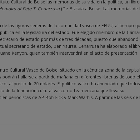
to Cultural de Boise las memorias de su vida en la política, un libr
 Memoirs of Pete T. Cenarrusa
(De Bizkaia a Boise: Las memorias de 
 de las figuras señeras de la comunidad vasca de EEUU, al tiempo qu
pública en la legislatura del estado. Fue elegido miembro de la Cáma
 secretario de estado por más de tres décadas, puesto que abandonó 
ctual secretario de estado, Ben Ysursa. Cenarrusa ha elaborado el libr
Quane Kenyon, quien también intervendrá en el acto de presentación
ntro Cultural Vasco de Boise, situado en la céntrica zona de la capital
odrán hallarse a partir de mañana en diferentes librerías de todo el
co, al precio de 20 dólares. El político vasco ha anunciado que todos
cio de la fundación cultural vasco-norteamericana que lleva su
én periodistas de AP Bob Fick y Mark Warbis. A partir de las seis de 