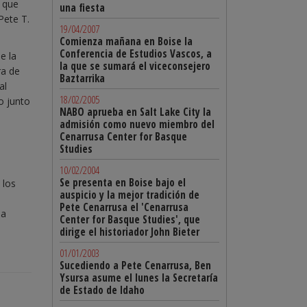
o que
una fiesta
Pete T.
19/04/2007
Comienza mañana en Boise la
Conferencia de Estudios Vascos, a
e la
la que se sumará el viceconsejero
ra de
Baztarrika
al
18/02/2005
o junto
NABO aprueba en Salt Lake City la
admisión como nuevo miembro del
Cenarrusa Center for Basque
Studies
10/02/2004
Se presenta en Boise bajo el
 los
auspicio y la mejor tradición de
Pete Cenarrusa el 'Cenarrusa
la
Center for Basque Studies', que
dirige el historiador John Bieter
01/01/2003
Sucediendo a Pete Cenarrusa, Ben
Ysursa asume el lunes la Secretaría
de Estado de Idaho