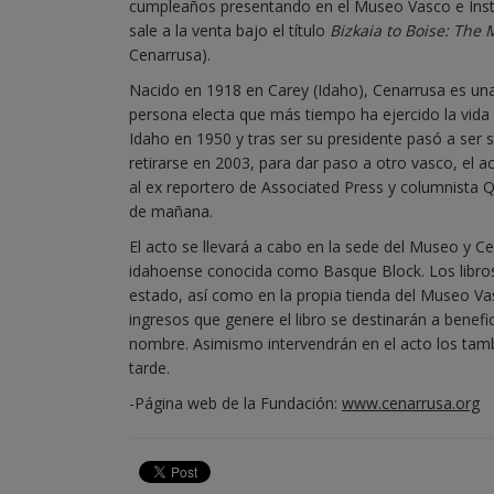
cumpleaños presentando en el Museo Vasco e Institu
sale a la venta bajo el título
Bizkaia to Boise: The
Cenarrusa).
Nacido en 1918 en Carey (Idaho), Cenarrusa es una
persona electa que más tiempo ha ejercido la vida 
Idaho en 1950 y tras ser su presidente pasó a ser
retirarse en 2003, para dar paso a otro vasco, el a
al ex reportero de Associated Press y columnista 
de mañana.
El acto se llevará a cabo en la sede del Museo y Ce
idahoense conocida como Basque Block. Los libros p
estado, así como en la propia tienda del Museo Vas
ingresos que genere el libro se destinarán a benefi
nombre. Asimismo intervendrán en el acto los tambi
tarde.
-Página web de la Fundación:
www.cenarrusa.org