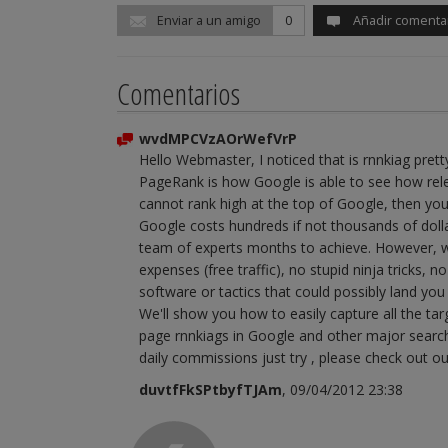
Enviar a un amigo
0
Añadir comenta
Comentarios
wvdMPCVzAOrWefVrP
Hello Webmaster, I noticed that is rnnkiag pr
PageRank is how Google is able to see how rele
cannot rank high at the top of Google, then you 
Google costs hundreds if not thousands of doll
team of experts months to achieve. However, w
expenses (free traffic), no stupid ninja tricks, n
software or tactics that could possibly land y
We'll show you how to easily capture all the targ
page rnnkiags in Google and other major search
daily commissions just try , please check out ou
duvtfFkSPtbyfTJAm
, 09/04/2012 23:38