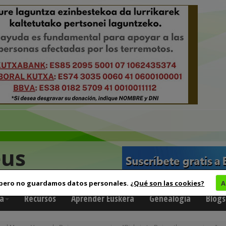
eus
 pero no guardamos datos personales.
¿Qué son las cookies?
A
a
Recursos
Aprender Euskera
Genealogía
Blogs