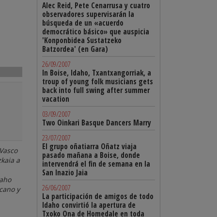
Alec Reid, Pete Cenarrusa y cuatro
observadores supervisarán la
búsqueda de un «acuerdo
democrático básico» que auspicia
'Konponbidea Sustatzeko
Batzordea' (en Gara)
26/09/2007
In Boise, Idaho, Txantxangorriak, a
troup of young folk musicians gets
back into full swing after summer
vacation
03/09/2007
Two Oinkari Basque Dancers Marry
23/07/2007
El grupo oñatiarra Oñatz viaja
 Vasco
pasado mañana a Boise, donde
zkaia a
intervendrá el fin de semana en la
San Inazio Jaia
daho
26/06/2007
cano y
La participación de amigos de todo
Idaho convirtió la apertura de
Txoko Ona de Homedale en toda