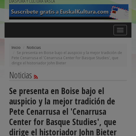
DIÁSPORA Y CULTURA VASCA
Toggle
navigation
Inicio
Noticias
Se presenta en Boise bajo el auspicio y la mejor tradición de
Pete Cenarrusa el 'Cenarrusa Center for Basque Studies', que
dirige el historiador John Bieter
Noticias
Se presenta en Boise bajo el
auspicio y la mejor tradición de
Pete Cenarrusa el 'Cenarrusa
Center for Basque Studies', que
dirige el historiador John Bieter