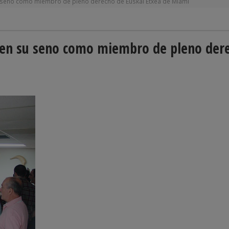
 seno como miembro de pleno derecho de Euskal Etxea de Miami
 en su seno como miembro de pleno der