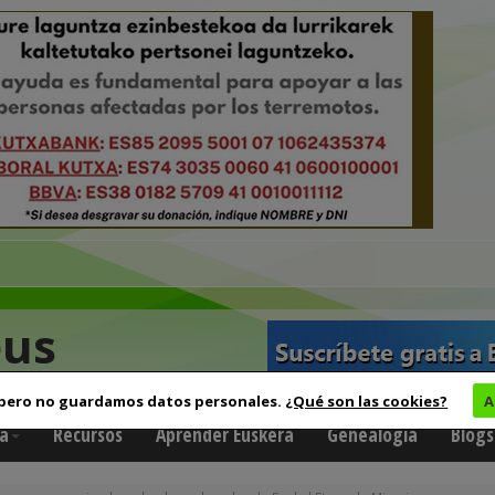
eus
 pero no guardamos datos personales.
¿Qué son las cookies?
A
a
Recursos
Aprender Euskera
Genealogía
Blogs