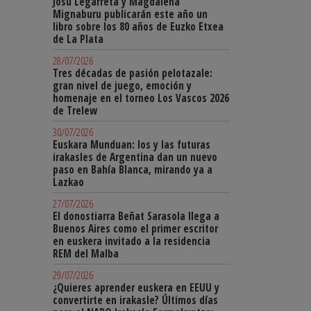
Josu Legarreta y Magdalena
Mignaburu publicarán este año un
libro sobre los 80 años de Euzko Etxea
de La Plata
28/07/2026
Tres décadas de pasión pelotazale:
gran nivel de juego, emoción y
homenaje en el torneo Los Vascos 2026
de Trelew
30/07/2026
Euskara Munduan: los y las futuras
irakasles de Argentina dan un nuevo
paso en Bahía Blanca, mirando ya a
Lazkao
27/07/2026
El donostiarra Beñat Sarasola llega a
Buenos Aires como el primer escritor
en euskera invitado a la residencia
REM del Malba
29/07/2026
¿Quieres aprender euskera en EEUU y
convertirte en irakasle? Últimos días