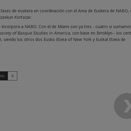
clases de euskera en coordinación con el Area de Euskera de NABO,
Izaskun Kortazar.
se incorpora a NABO. Con el de Miami son ya tres --cuatro si sumamo
ociety of Basque Studies in America,
con base en Brroklyn-- los cen
 siendo los otros dos Eusko Etxea of New York y Euskal Etxea de
rio
0