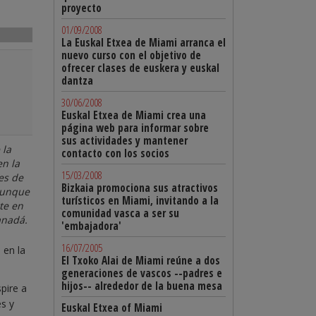
proyecto
01/09/2008
La Euskal Etxea de Miami arranca el
nuevo curso con el objetivo de
ofrecer clases de euskera y euskal
dantza
30/06/2008
Euskal Etxea de Miami crea una
página web para informar sobre
sus actividades y mantener
 la
contacto con los socios
en la
15/03/2008
es de
Bizkaia promociona sus atractivos
Aunque
turísticos en Miami, invitando a la
te en
comunidad vasca a ser su
anadá.
'embajadora'
16/07/2005
 en la
El Txoko Alai de Miami reúne a dos
generaciones de vascos --padres e
hijos-- alrededor de la buena mesa
pire a
s y
Euskal Etxea of Miami