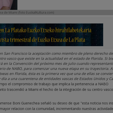
ea de Miami (foto EuskalKultura.com)
n San Francisco la aceptación como miembro de pleno derecho de
tro vasco que existe en la actualidad en el estado de Florida. Si bi
rá en la Convención del próximo mes de julio cuando representant
nario de NABO, para comenzar una nueva etapa en su trayectoria. 
txeas en Florida, ésta es la primera vez que una de ellas se convier
día a una cuarentena de entidades vascas de Estados Unidos y C
empo el compromiso de trabajo que implica la pertenencia a NABO
to trascendió a Miami el hecho de la integración de su centro vasco
miamense Boni Guenechea señaló su deseo de que "esta noticia nos ins
ayor relacion con la comunidad, incrementando nuestras actividade