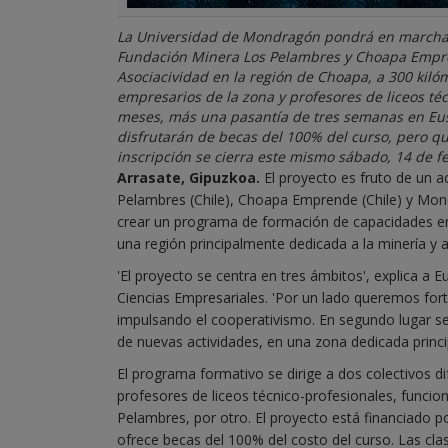
La Universidad de Mondragón pondrá en marcha e
Fundación Minera Los Pelambres y Choapa Empr
Asociacividad en la región de Choapa, a 300 kilóm
empresarios de la zona y profesores de liceos té
meses, más una pasantía de tres semanas en Eusk
disfrutarán de becas del 100% del curso, pero qu
inscripción se cierra este mismo sábado, 14 de f
Arrasate, Gipuzkoa.
El proyecto es fruto de un 
Pelambres (Chile), Choapa Emprende (Chile) y Mondr
crear un programa de formación de capacidades en 
una región principalmente dedicada a la minería y a
'El proyecto se centra en tres ámbitos', explica a 
Ciencias Empresariales. 'Por un lado queremos for
impulsando el cooperativismo. En segundo lugar se 
de nuevas actividades, en una zona dedicada princi
El programa formativo se dirige a dos colectivos d
profesores de liceos técnico-profesionales, funcion
Pelambres, por otro. El proyecto está financiado po
ofrece becas del 100% del costo del curso. Las cl