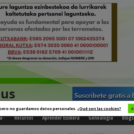
eus
 pero no guardamos datos personales.
¿Qué son las cookies?
A
a
Recursos
Aprender Euskera
Genealogía
Blogs