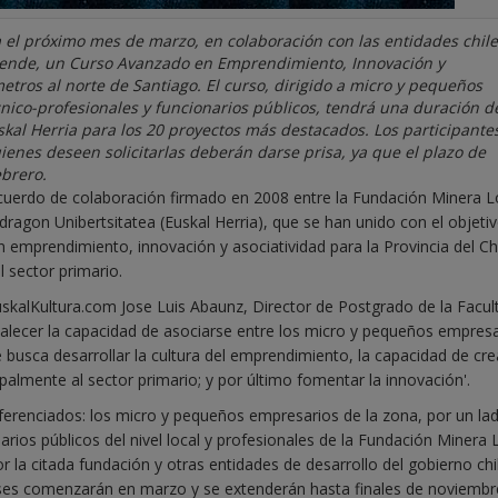
l próximo mes de marzo, en colaboración con las entidades chil
ende, un Curso Avanzado en Emprendimiento, Innovación y
etros al norte de Santiago. El curso, dirigido a micro y pequeños
cnico-profesionales y funcionarios públicos, tendrá una duración de
al Herria para los 20 proyectos más destacados. Los participante
ienes deseen solicitarlas deberán darse prisa, ya que el plazo de
ebrero.
acuerdo de colaboración firmado en 2008 entre la Fundación Minera L
agon Unibertsitatea (Euskal Herria), que se han unido con el objeti
emprendimiento, innovación y asociatividad para la Provincia del C
l sector primario.
EuskalKultura.com Jose Luis Abaunz, Director de Postgrado de la Facul
talecer la capacidad de asociarse entre los micro y pequeños empresa
busca desarrollar la cultura del emprendimiento, la capacidad de cre
palmente al sector primario; y por último fomentar la innovación'.
iferenciados: los micro y pequeños empresarios de la zona, por un lad
arios públicos del nivel local y profesionales de la Fundación Minera 
r la citada fundación y otras entidades de desarrollo del gobierno chi
ases comenzarán en marzo y se extenderán hasta finales de noviembr