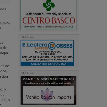
enas
 siete
s
PUBLICIDAD
os
vo de
hoapa,
tad de
rios,
PUBLICIDAD
ación
o, y
Los
leno, y
e,