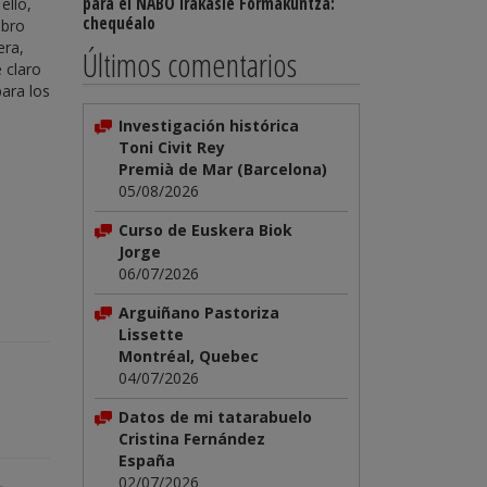
para el NABO Irakasle Formakuntza:
ello,
chequéalo
mbro
era,
Últimos comentarios
 claro
para los
Investigación histórica
Toni Civit Rey
Premià de Mar (Barcelona)
05/08/2026
Curso de Euskera Biok
Jorge
06/07/2026
Arguiñano Pastoriza
Lissette
Montréal, Quebec
04/07/2026
Datos de mi tatarabuelo
Cristina Fernández
España
02/07/2026