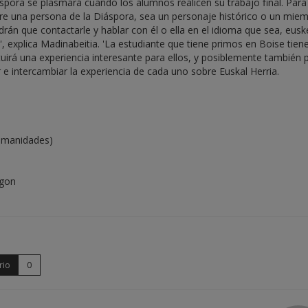
pora se plasmará cuando los alumnos realicen su trabajo final. Para 
obre una persona de la Diáspora, sea un personaje histórico o un mie
rán que contactarle y hablar con él o ella en el idioma que sea, eusk
, explica Madinabeitia. 'La estudiante que tiene primos en Boise tiene
ituirá una experiencia interesante para ellos, y posiblemente también 
 e intercambiar la experiencia de cada uno sobre Euskal Herria.
umanidades)
rgon
rio
0