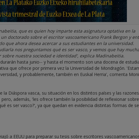
nabeitia, que es quien hoy imparte esta asignatura optativa en la
un doctorado sobre el escritor vascoamericano Frank Bergon y ent
o que ahora desea acercar a sus estudiantes en la universidad.
tudiarla nos preguntamos qué es ser vasco, y vemos que hay much
r sobre nuestra sociedad e identidad', explica Madinabeitia.
durarán hasta junio-- y hasta el momento son una docena de estudi
ativa que ofrece por primera vez la Universidad de Mondragón. 'Esta
niversidad, y probablemente, también en Euskal Herria', comenta Mon
e la Diáspora vasca, su situación en los distintos países y las razones
 pero, además, 'les ofrece también la posibilidad de reflexionar sobre
ué es ser vasco?', ya que quedan en evidencia distintas formas de se
viajó a EEUU para preparar su tesis sobre escritores vascoamericano