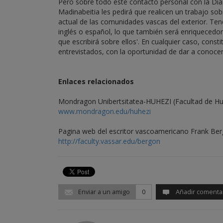
Pero sobre todo este contacto personal con la Diás
Madinabeitia les pedirá que realicen un trabajo s
actual de las comunidades vascas del exterior. Tend
inglés o español, lo que también será enriquecedor'
que escribirá sobre ellos'. En cualquier caso, const
entrevistados, con la oportunidad de dar a conocer
Enlaces relacionados
Mondragon Unibertsitatea-HUHEZI (Facultad de H
www.mondragon.edu/huhezi
Pagina web del escritor vascoamericano Frank Be
http://faculty.vassar.edu/bergon
Enviar a un amigo
0
Añadir comenta