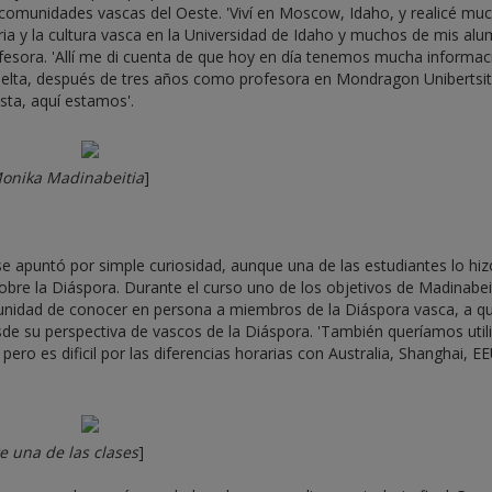
comunidades vascas del Oeste. 'Viví en Moscow, Idaho, y realicé mu
ria y la cultura vasca en la Universidad de Idaho y muchos de mis al
ofesora. 'Allí me di cuenta de que hoy en día tenemos mucha informac
elta, después de tres años como profesora en Mondragon Unibertsit
sta, aquí estamos'.
 Monika Madinabeitia
]
e apuntó por simple curiosidad, aunque una de las estudiantes lo hiz
bre la Diáspora. Durante el curso uno de los objetivos de Madinabei
tunidad de conocer en persona a miembros de la Diáspora vasca, a q
esde su perspectiva de vascos de la Diáspora. 'También queríamos util
ero es dificil por las diferencias horarias con Australia, Shanghai, EEU
e una de las clases
]