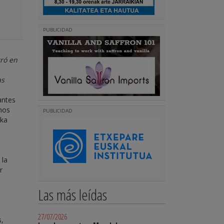
PUBLICIDAD
ró en
as
antes
mos
PUBLICIDAD
ika
 la
r
Las más leídas
27/07/2026
s,