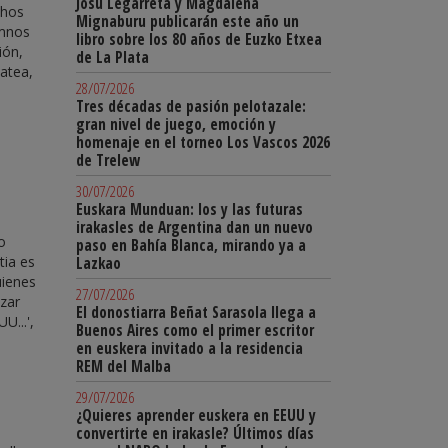
Josu Legarreta y Magdalena
chos
Mignaburu publicarán este año un
umnos
libro sobre los 80 años de Euzko Etxea
ión,
de La Plata
atea,
28/07/2026
Tres décadas de pasión pelotazale:
gran nivel de juego, emoción y
homenaje en el torneo Los Vascos 2026
de Trelew
30/07/2026
Euskara Munduan: los y las futuras
irakasles de Argentina dan un nuevo
o
paso en Bahía Blanca, mirando ya a
tia es
Lazkao
uienes
27/07/2026
izar
El donostiarra Beñat Sarasola llega a
U...',
Buenos Aires como el primer escritor
en euskera invitado a la residencia
REM del Malba
29/07/2026
¿Quieres aprender euskera en EEUU y
convertirte en irakasle? Últimos días