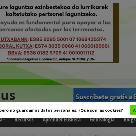
eus
 pero no guardamos datos personales.
¿Qué son las cookies?
A
a
Recursos
Aprender Euskera
Genealogía
Blogs