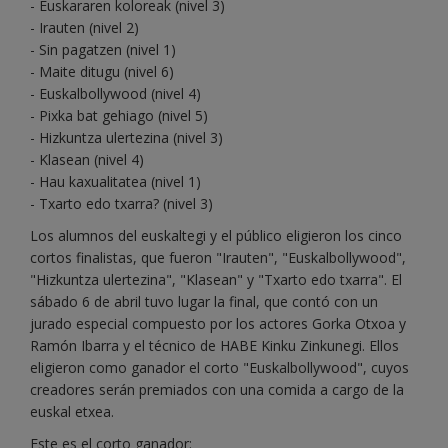
- Euskararen koloreak (nivel 3)
- Irauten (nivel 2)
- Sin pagatzen (nivel 1)
- Maite ditugu (nivel 6)
- Euskalbollywood (nivel 4)
- Pixka bat gehiago (nivel 5)
- Hizkuntza ulertezina (nivel 3)
- Klasean (nivel 4)
- Hau kaxualitatea (nivel 1)
- Txarto edo txarra? (nivel 3)
Los alumnos del euskaltegi y el público eligieron los cinco
cortos finalistas, que fueron "Irauten", "Euskalbollywood",
"Hizkuntza ulertezina", "Klasean" y "Txarto edo txarra". El
sábado 6 de abril tuvo lugar la final, que contó con un
jurado especial compuesto por los actores Gorka Otxoa y
Ramón Ibarra y el técnico de HABE Kinku Zinkunegi. Ellos
eligieron como ganador el corto "Euskalbollywood", cuyos
creadores serán premiados con una comida a cargo de la
euskal etxea.
Este es el corto ganador: