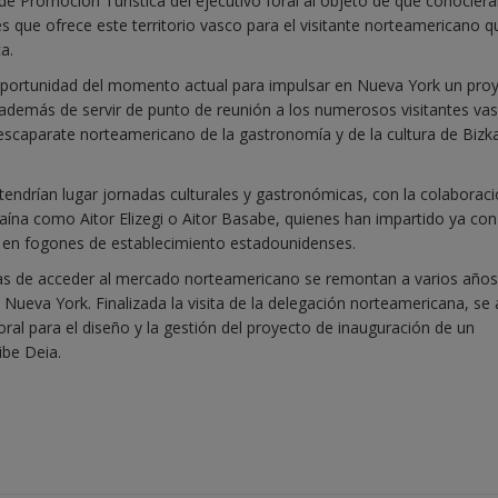
 de Promoción Turística del ejecutivo foral al objeto de que conocier
les que ofrece este territorio vasco para el visitante norteamericano 
a.
la oportunidad del momento actual para impulsar en Nueva York un pro
además de servir de punto de reunión a los numerosos visitantes va
scaparate norteamericano de la gastronomía y de la cultura de Bizka
 tendrían lugar jornadas culturales y gastronómicas, con la colaboraci
aína como Aitor Elizegi o Aitor Basabe, quienes han impartido ya con
 en fogones de establecimiento estadounidenses.
nas de acceder al mercado norteamericano se remontan a varios años
Nueva York. Finalizada la visita de la delegación norteamericana, se 
ral para el diseño y la gestión del proyecto de inauguración de un
ibe Deia.