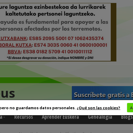
eus
 pero no guardamos datos personales.
¿Qué son las cookies?
A
a
Recursos
Aprender Euskera
Genealogía
Blogs