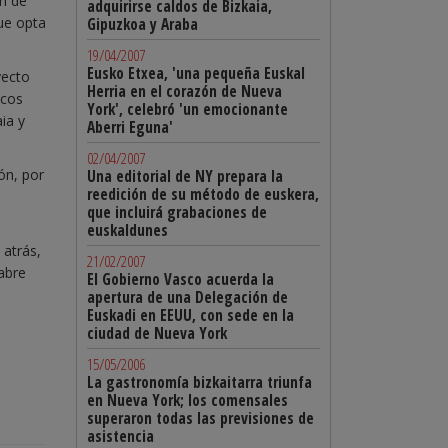
an de
adquirirse caldos de Bizkaia,
que opta
Gipuzkoa y Araba
19/04/2007
Eusko Etxea, 'una pequeña Euskal
yecto
Herria en el corazón de Nueva
scos
York', celebró 'un emocionante
ia y
Aberri Eguna'
02/04/2007
ón, por
Una editorial de NY prepara la
reedición de su método de euskera,
que incluirá grabaciones de
euskaldunes
 atrás,
21/02/2007
abre
El Gobierno Vasco acuerda la
apertura de una Delegación de
Euskadi en EEUU, con sede en la
ciudad de Nueva York
15/05/2006
La gastronomía bizkaitarra triunfa
en Nueva York; los comensales
superaron todas las previsiones de
asistencia