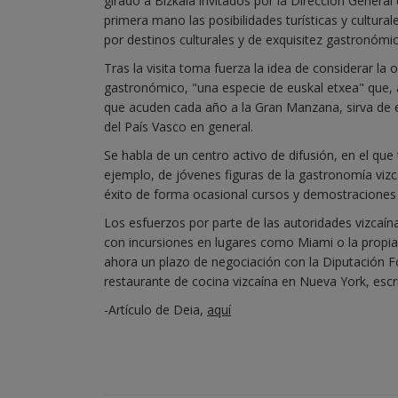
girado a Bizkaia invitados por la Dirección General
primera mano las posibilidades turísticas y cultura
por destinos culturales y de exquisitez gastronómic
Tras la visita toma fuerza la idea de considerar 
gastronómico, "una especie de euskal etxea" que, 
que acuden cada año a la Gran Manzana, sirva de e
del País Vasco en general.
Se habla de un centro activo de difusión, en el que
ejemplo, de jóvenes figuras de la gastronomía vizc
éxito de forma ocasional cursos y demostraciones
Los esfuerzos por parte de las autoridades vizcaí
con incursiones en lugares como Miami o la propia 
ahora un plazo de negociación con la Diputación Fo
restaurante de cocina vizcaína en Nueva York, escr
-Artículo de Deia,
aquí