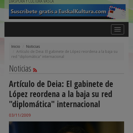
DIÁSPORA Y CULTURA VASCA
Toggle
navigation
Inicio
Noticias
Artículo de Deia: El gabinete de López reordena a la baja su
red "diplomática" internacional
Noticias
Artículo de Deia: El gabinete de
López reordena a la baja su red
"diplomática" internacional
03/11/2009