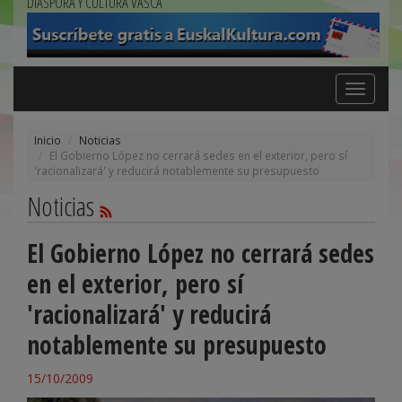
DIÁSPORA Y CULTURA VASCA
Toggle
navigation
Inicio
Noticias
El Gobierno López no cerrará sedes en el exterior, pero sí
'racionalizará' y reducirá notablemente su presupuesto
Noticias
El Gobierno López no cerrará sedes
en el exterior, pero sí
'racionalizará' y reducirá
notablemente su presupuesto
15/10/2009