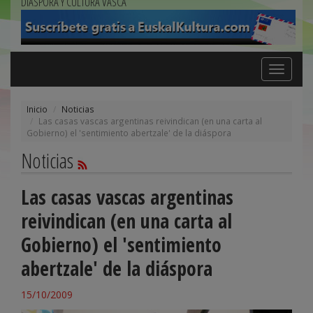
DIÁSPORA Y CULTURA VASCA
Toggle
navigation
Inicio
Noticias
Las casas vascas argentinas reivindican (en una carta al
Gobierno) el 'sentimiento abertzale' de la diáspora
Noticias
Las casas vascas argentinas
reivindican (en una carta al
Gobierno) el 'sentimiento
abertzale' de la diáspora
15/10/2009