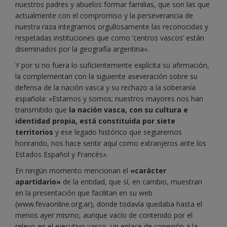
nuestros padres y abuelos formar familias, que son las que
actualmente con el compromiso y la perseverancia de
nuestra raza integramos orgullosamente las reconocidas y
respetadas instituciones que como ‘centros vascos’ están
diseminados por la geografía argentina».
Y por si no fuera lo suficientemente explícita su afirmación,
la complementan con la siguiente aseveración sobre su
defensa de la nación vasca y su rechazo a la soberanía
española: «Estamos y somos; nuestros mayores nos han
transmitido que
la nación vasca, con su cultura e
identidad propia, está constituida por siete
territorios
y ese legado histórico que seguiremos
honrando, nos hace sentir aquí como extranjeros ante los
Estados Español y Francés».
En ningún momento mencionan el
«carácter
apartidario»
de la entidad, que sí, en cambio, muestran
en la presentación que facilitan en su web
(www.fevaonline.org.ar), donde todavía quedaba hasta el
menos ayer mismo, aunque vacío de contenido por el
relevo en el ejecutivo vasco, un enlace de conexión a la