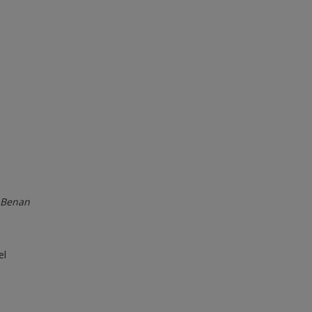
e Benan
el