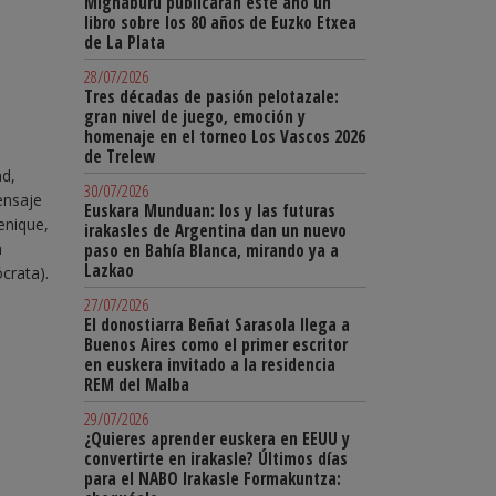
Mignaburu publicarán este año un
libro sobre los 80 años de Euzko Etxea
de La Plata
28/07/2026
Tres décadas de pasión pelotazale:
gran nivel de juego, emoción y
homenaje en el torneo Los Vascos 2026
de Trelew
ad,
30/07/2026
ensaje
Euskara Munduan: los y las futuras
enique,
irakasles de Argentina dan un nuevo
n
paso en Bahía Blanca, mirando ya a
Lazkao
crata).
27/07/2026
El donostiarra Beñat Sarasola llega a
Buenos Aires como el primer escritor
en euskera invitado a la residencia
REM del Malba
29/07/2026
¿Quieres aprender euskera en EEUU y
convertirte en irakasle? Últimos días
para el NABO Irakasle Formakuntza: