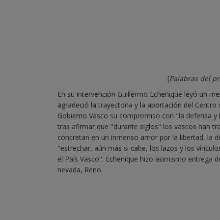
[
Palabras del pr
En su intervención Guillermo Echenique leyó un men
agradeció la trayectoria y la aportación del Centr
Gobierno Vasco su compromiso con "la defensa y la 
tras afirmar que "durante siglos" los vascos han tr
concretan en un inmenso amor por la libertad, la 
"estrechar, aún más si cabe, los lazos y los víncu
el País Vasco". Echenique hizo asimismo entrega de
nevada, Reno.