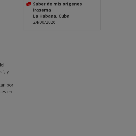
Saber de mis origenes
Irasema
La Habana, Cuba
24/06/2026
del
s", y
ari por
íces en