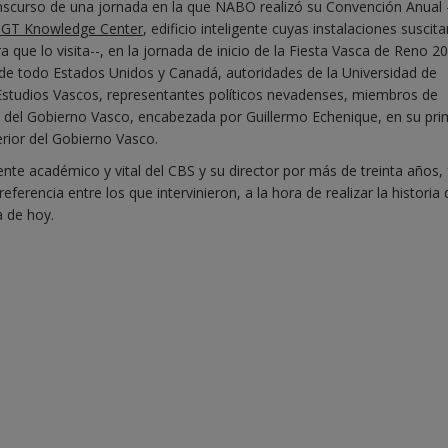
anscurso de una jornada en la que NABO realizó su Convención Anual 
IGT Knowledge Center
, edificio inteligente cuyas instalaciones suscita
a que lo visita--, en la jornada de inicio de la Fiesta Vasca de Reno 2
de todo Estados Unidos y Canadá, autoridades de la Universidad de
Estudios Vascos, representantes políticos nevadenses, miembros de
n del Gobierno Vasco, encabezada por Guillermo Echenique, en su pri
erior del Gobierno Vasco.
ente académico y vital del CBS y su director por más de treinta años,
rencia entre los que intervinieron, a la hora de realizar la historia 
a de hoy.