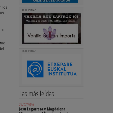
--
n los
PUBLICIDAD
009.
mer
 fue
del
PUBLICIDAD
Las más leídas
27/07/2026
Josu Legarreta y Magdalena