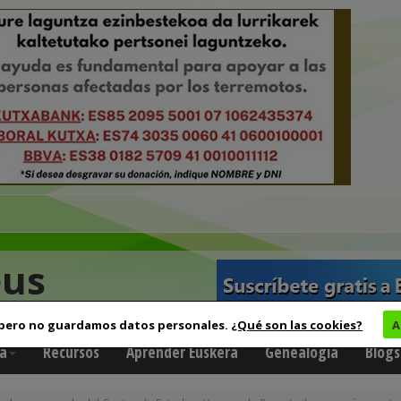
eus
 pero no guardamos datos personales.
¿Qué son las cookies?
A
a
Recursos
Aprender Euskera
Genealogía
Blogs