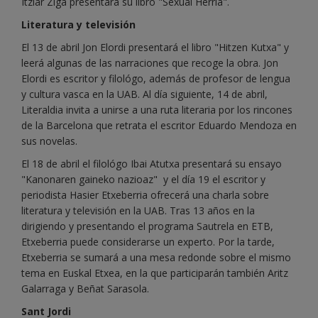
Itziar Ziga presentará su libro "Sexual Herria".
Literatura y televisión
El 13 de abril Jon Elordi presentará el libro "Hitzen Kutxa" y
leerá algunas de las narraciones que recoge la obra. Jon
Elordi es escritor y filológo, además de profesor de lengua
y cultura vasca en la UAB. Al día siguiente, 14 de abril,
Literaldia invita a unirse a una ruta literaria por los rincones
de la Barcelona que retrata el escritor Eduardo Mendoza en
sus novelas.
El 18 de abril el filológo Ibai Atutxa presentará su ensayo
"Kanonaren gaineko nazioaz" y el día 19 el escritor y
periodista Hasier Etxeberria ofrecerá una charla sobre
literatura y televisión en la UAB. Tras 13 años en la
dirigiendo y presentando el programa Sautrela en ETB,
Etxeberria puede considerarse un experto. Por la tarde,
Etxeberria se sumará a una mesa redonde sobre el mismo
tema en Euskal Etxea, en la que participarán también Aritz
Galarraga y Beñat Sarasola.
Sant Jordi