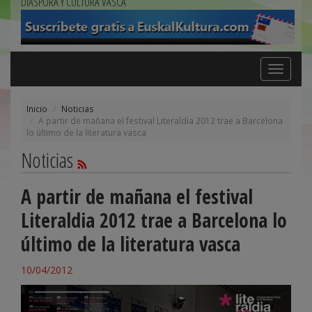
DIÁSPORA Y CULTURA VASCA
Toggle
navigation
Inicio
Noticias
A partir de mañana el festival Literaldia 2012 trae a Barcelona
lo último de la literatura vasca
Noticias
A partir de mañana el festival
Literaldia 2012 trae a Barcelona lo
último de la literatura vasca
10/04/2012