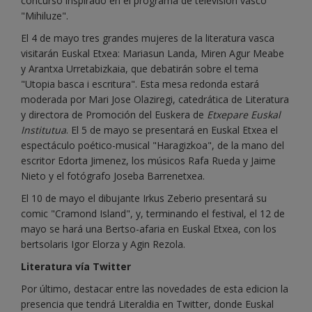
concurso inspirado en el programa de televisión vasco
"Mihiluze".
El 4 de mayo tres grandes mujeres de la literatura vasca
visitarán Euskal Etxea: Mariasun Landa, Miren Agur Meabe
y Arantxa Urretabizkaia, que debatirán sobre el tema
"Utopia basca i escritura". Esta mesa redonda estará
moderada por Mari Jose Olaziregi, catedrática de Literatura
y directora de Promoción del Euskera de
Etxepare Euskal
Institutua
. El 5 de mayo se presentará en Euskal Etxea el
espectáculo poético-musical "Haragizkoa", de la mano del
escritor Edorta Jimenez, los músicos Rafa Rueda y Jaime
Nieto y el fotógrafo Joseba Barrenetxea.
El 10 de mayo el dibujante Irkus Zeberio presentará su
comic "Cramond Island", y, terminando el festival, el 12 de
mayo se hará una Bertso-afaria en Euskal Etxea, con los
bertsolaris Igor Elorza y Agin Rezola.
Literatura vía Twitter
Por último, destacar entre las novedades de esta edicion la
presencia que tendrá Literaldia en Twitter, donde Euskal