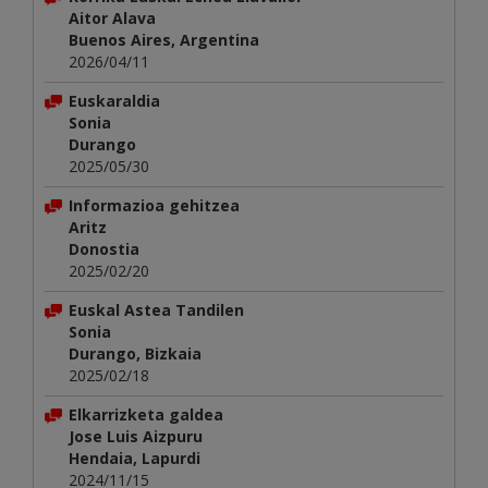
Aitor Alava
Buenos Aires, Argentina
2026/04/11
Euskaraldia
Sonia
Durango
2025/05/30
Informazioa gehitzea
Aritz
Donostia
2025/02/20
Euskal Astea Tandilen
Sonia
Durango, Bizkaia
2025/02/18
Elkarrizketa galdea
Jose Luis Aizpuru
Hendaia, Lapurdi
2024/11/15