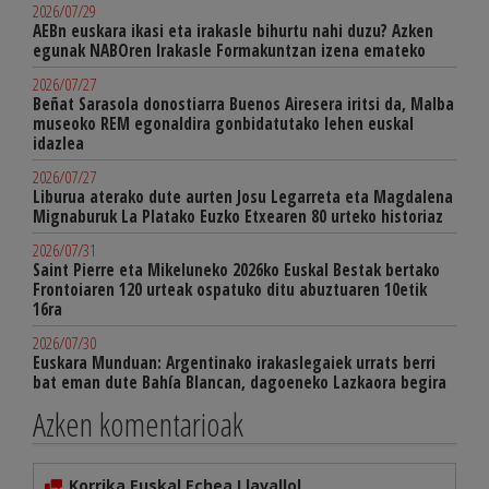
2026/07/29
AEBn euskara ikasi eta irakasle bihurtu nahi duzu? Azken
egunak NABOren Irakasle Formakuntzan izena emateko
2026/07/27
Beñat Sarasola donostiarra Buenos Airesera iritsi da, Malba
museoko REM egonaldira gonbidatutako lehen euskal
idazlea
2026/07/27
Liburua aterako dute aurten Josu Legarreta eta Magdalena
Mignaburuk La Platako Euzko Etxearen 80 urteko historiaz
2026/07/31
Saint Pierre eta Mikeluneko 2026ko Euskal Bestak bertako
Frontoiaren 120 urteak ospatuko ditu abuztuaren 10etik
16ra
2026/07/30
Euskara Munduan: Argentinako irakaslegaiek urrats berri
bat eman dute Bahía Blancan, dagoeneko Lazkaora begira
Azken komentarioak
Korrika Euskal Echea Llavallol