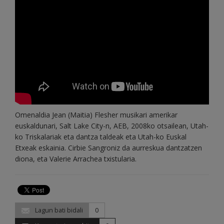
Omenaldia Jean (Maitia) Flesher musikari amerikar
euskaldunari, Salt Lake City-n, AEB, 2008ko otsailean, Utah-
ko Triskalariak eta dantza taldeak eta Utah-ko Euskal
Etxeak eskainia. Cirbie Sangroniz da aurreskua dantzatzen
diona, eta Valerie Arrachea txistularia.
Lagun bati bidali
0