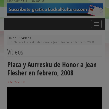
DIÁSPORA Y CULTURA VASCA
Toggle
navigation
Inicio
Vídeos
Placa y Aurresku de Honor a Jean Flesher en febrero, 2008
Vídeos
Placa y Aurresku de Honor a Jean
Flesher en febrero, 2008
23/05/2008