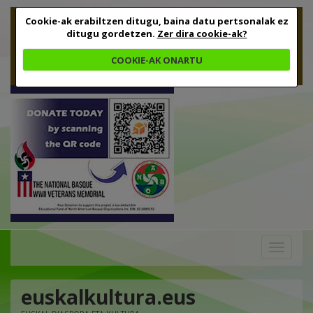
Cookie-ak erabiltzen ditugu, baina datu pertsonalak ez
ditugu gordetzen.
Zer dira cookie-ak?
COOKIE-AK ONARTU
Toggle
navigation
euskalkultura.eus