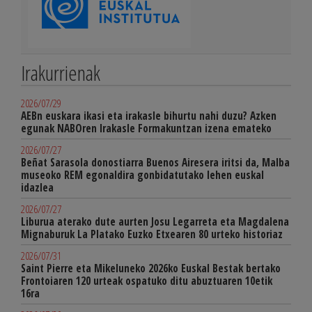
Irakurrienak
2026/07/29
AEBn euskara ikasi eta irakasle bihurtu nahi duzu? Azken
egunak NABOren Irakasle Formakuntzan izena emateko
2026/07/27
Beñat Sarasola donostiarra Buenos Airesera iritsi da, Malba
museoko REM egonaldira gonbidatutako lehen euskal
idazlea
2026/07/27
Liburua aterako dute aurten Josu Legarreta eta Magdalena
Mignaburuk La Platako Euzko Etxearen 80 urteko historiaz
2026/07/31
Saint Pierre eta Mikeluneko 2026ko Euskal Bestak bertako
Frontoiaren 120 urteak ospatuko ditu abuztuaren 10etik
16ra