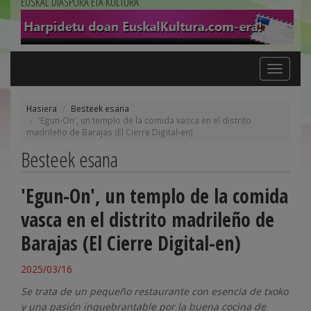
EUSKAL DIASPORA ETA KULTURA
Toggle
navigation
Hasiera
Besteek esana
'Egun-On', un templo de la comida vasca en el distrito
madrileño de Barajas (El Cierre Digital-en)
Besteek esana
'Egun-On', un templo de la comida
vasca en el distrito madrileño de
Barajas (El Cierre Digital-en)
2025/03/16
Se trata de un pequeño restaurante con esencia de txoko
y una pasión inquebrantable por la buena cocina de