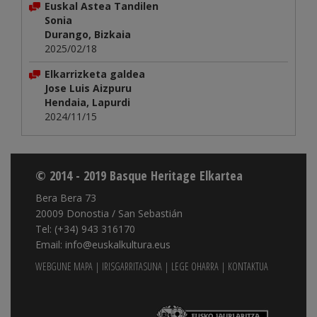
Euskal Astea Tandilen
Sonia
Durango, Bizkaia
2025/02/18
Elkarrizketa galdea
Jose Luis Aizpuru
Hendaia, Lapurdi
2024/11/15
© 2014 - 2019 Basque Heritage Elkartea
Bera Bera 73
20009 Donostia / San Sebastián
Tel: (+34) 943 316170
Email: info@euskalkultura.eus
WEBGUNE MAPA
|
IRISGARRITASUNA
|
LEGE OHARRA
|
KONTAKTUA