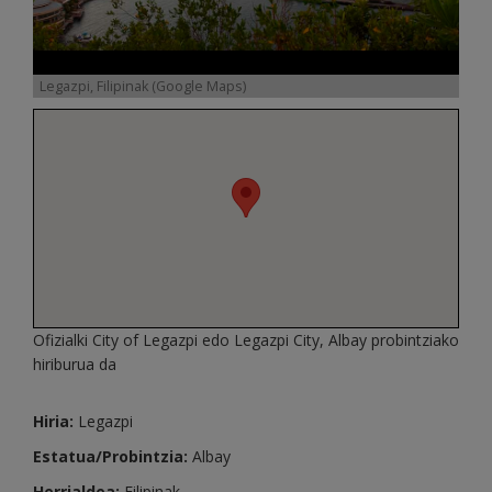
Legazpi, Filipinak (Google Maps)
Ofizialki City of Legazpi edo Legazpi City, Albay probintziako
hiriburua da
Hiria:
Legazpi
Estatua/Probintzia:
Albay
Herrialdea:
Filipinak