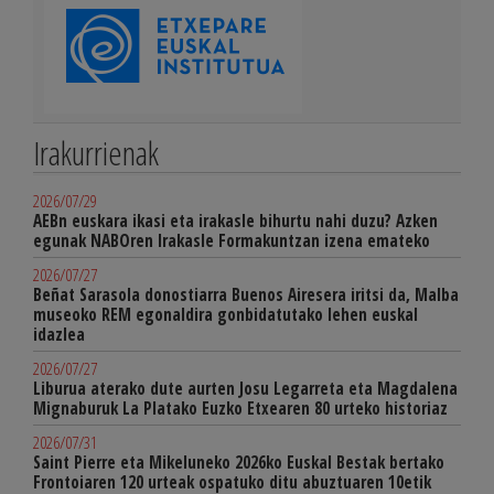
Irakurrienak
2026/07/29
AEBn euskara ikasi eta irakasle bihurtu nahi duzu? Azken
egunak NABOren Irakasle Formakuntzan izena emateko
2026/07/27
Beñat Sarasola donostiarra Buenos Airesera iritsi da, Malba
museoko REM egonaldira gonbidatutako lehen euskal
idazlea
2026/07/27
Liburua aterako dute aurten Josu Legarreta eta Magdalena
Mignaburuk La Platako Euzko Etxearen 80 urteko historiaz
2026/07/31
Saint Pierre eta Mikeluneko 2026ko Euskal Bestak bertako
Frontoiaren 120 urteak ospatuko ditu abuztuaren 10etik