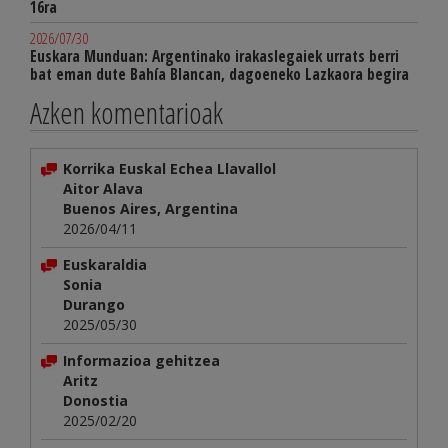
16ra
2026/07/30
Euskara Munduan: Argentinako irakaslegaiek urrats berri
bat eman dute Bahía Blancan, dagoeneko Lazkaora begira
Azken komentarioak
Korrika Euskal Echea Llavallol
Aitor Alava
Buenos Aires, Argentina
2026/04/11
Euskaraldia
Sonia
Durango
2025/05/30
Informazioa gehitzea
Aritz
Donostia
2025/02/20