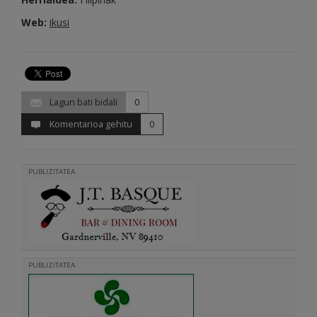
Web:
ikusi
Lagun bati bidali
0
Komentarioa gehitu
0
PUBLIZITATEA
PUBLIZITATEA