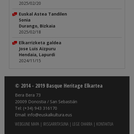
2025/02/20
Euskal Astea Tandilen
Sonia
Durango, Bizkaia
2025/02/18
Elkarrizketa galdea
Jose Luis Aizpuru
Hendaia, Lapurdi
2024/11/15
© 2014 - 2019 Basque Heritage Elkartea
Bera Bera 73
20009 Donostia / San Sebastián
Tel: (+34) 943 316170
Email: info@euskalkultura.eus
WEBGUNE MAPA
|
IRISGARRITASUNA
|
LEGE OHARRA
|
KONTAKTUA