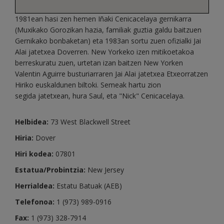
1981ean hasi zen hemen Iñaki Cenicacelaya gernikarra
(Muxikako Gorozikan hazia, familiak guztia galdu baitzuen
Gernikako bonbaketan) eta 1983an sortu zuen ofizialki Jai
Alai jatetxea Doverren. New Yorkeko izen mitikoetakoa
berreskuratu zuen, urtetan izan baitzen New Yorken
Valentin Aguirre busturiarraren Jai Alai jatetxea Etxeorratzen
Hiriko euskaldunen biltoki. Semeak hartu zion
segida jatetxean, hura Saul, eta "Nick" Cenicacelaya.
Helbidea:
73 West Blackwell Street
Hiria:
Dover
Hiri kodea:
07801
Estatua/Probintzia:
New Jersey
Herrialdea:
Estatu Batuak (AEB)
Telefonoa:
1 (973) 989-0916
Fax:
1 (973) 328-7914