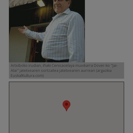
Artxiboko irudian, Iñaki Cenicacelaya muxikarra Dover-ko "Jai-
Alai" jatetxearen sortzailea jatetxearen aurrean (argazkia
EuskalKultura.com)