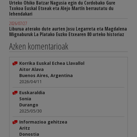
Urteko Ohiko Batzar Nagusia egin du Cordobako Gure
Txokoa Euskal Etxeak eta Alejo Martín berrautatu du
lehendakari
2026/07/27
Liburua aterako dute aurten Josu Legarreta eta Magdalena
Mignaburuk La Platako Euzko Etxearen 80 urteko historiaz
Azken komentarioak
Korrika Euskal Echea Llavallol
Aitor Alava
Buenos Aires, Argentina
2026/04/11
Euskaraldia
Sonia
Durango
2025/05/30
Informazioa gehitzea
Aritz
Donostia