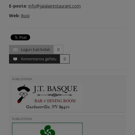
E-posta:
info@jaialairestaurant.com
Web:
ikusi
Lagun bati bidali
0
Komentarioa gehitu
0
PUBLIZITATEA
PUBLIZITATEA