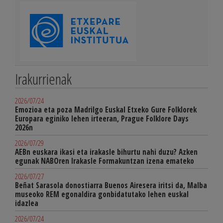
Irakurrienak
2026/07/24
Emozioa eta poza Madrilgo Euskal Etxeko Gure Folklorek
Europara eginiko lehen irteeran, Prague Folklore Days
2026n
2026/07/29
AEBn euskara ikasi eta irakasle bihurtu nahi duzu? Azken
egunak NABOren Irakasle Formakuntzan izena emateko
2026/07/27
Beñat Sarasola donostiarra Buenos Airesera iritsi da, Malba
museoko REM egonaldira gonbidatutako lehen euskal
idazlea
2026/07/24