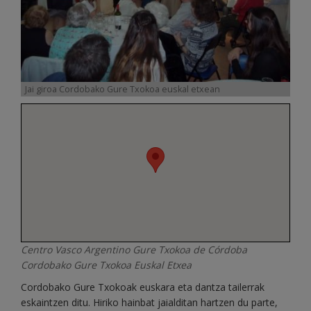
Jai giroa Cordobako Gure Txokoa euskal etxean
Centro Vasco Argentino Gure Txokoa de Córdoba
Cordobako
Gure Txokoa Euskal Etxea
Cordobako Gure Txokoak euskara eta dantza tailerrak
eskaintzen ditu. Hiriko hainbat jaialditan hartzen du parte,