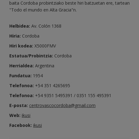
baita Cordoba probintziako beste hiri batzuetan ere, tartean
"Todo el mundo en Alta Gracia"n.
Helbidea:
Av. Colón 1368
Hiria:
Cordoba
Hiri kodea:
X5000FMV
Estatua/Probintzia:
Cordoba
Herrialdea:
Argentina
Fundatua:
1954
Telefonoa:
+54 351 4265695
Telefonoa:
+54 9351 5495391 / 0351 155 495391
E-posta:
centrovascocordoba@gmail.com
Web:
ikusi
Facebook:
ikusi