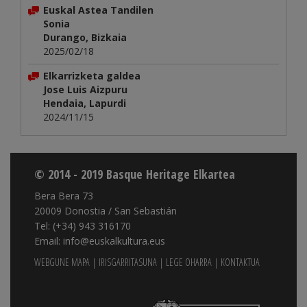
Euskal Astea Tandilen
Sonia
Durango, Bizkaia
2025/02/18
Elkarrizketa galdea
Jose Luis Aizpuru
Hendaia, Lapurdi
2024/11/15
© 2014 - 2019 Basque Heritage Elkartea
Bera Bera 73
20009 Donostia / San Sebastián
Tel: (+34) 943 316170
Email: info@euskalkultura.eus
WEBGUNE MAPA
|
IRISGARRITASUNA
|
LEGE OHARRA
|
KONTAKTUA