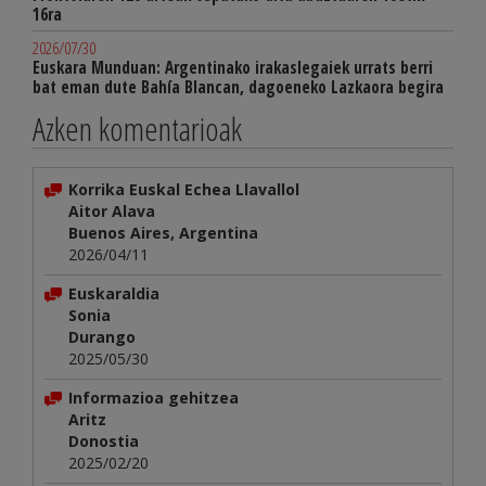
16ra
2026/07/30
Euskara Munduan: Argentinako irakaslegaiek urrats berri
bat eman dute Bahía Blancan, dagoeneko Lazkaora begira
Azken komentarioak
Korrika Euskal Echea Llavallol
Aitor Alava
Buenos Aires, Argentina
2026/04/11
Euskaraldia
Sonia
Durango
2025/05/30
Informazioa gehitzea
Aritz
Donostia
2025/02/20