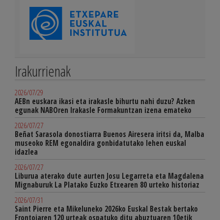
Irakurrienak
2026/07/29
AEBn euskara ikasi eta irakasle bihurtu nahi duzu? Azken
egunak NABOren Irakasle Formakuntzan izena emateko
2026/07/27
Beñat Sarasola donostiarra Buenos Airesera iritsi da, Malba
museoko REM egonaldira gonbidatutako lehen euskal
idazlea
2026/07/27
Liburua aterako dute aurten Josu Legarreta eta Magdalena
Mignaburuk La Platako Euzko Etxearen 80 urteko historiaz
2026/07/31
Saint Pierre eta Mikeluneko 2026ko Euskal Bestak bertako
Frontoiaren 120 urteak ospatuko ditu abuztuaren 10etik