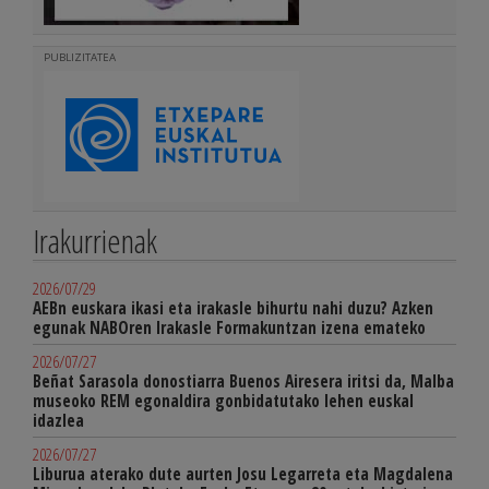
PUBLIZITATEA
Irakurrienak
2026/07/29
AEBn euskara ikasi eta irakasle bihurtu nahi duzu? Azken
egunak NABOren Irakasle Formakuntzan izena emateko
2026/07/27
Beñat Sarasola donostiarra Buenos Airesera iritsi da, Malba
museoko REM egonaldira gonbidatutako lehen euskal
idazlea
2026/07/27
Liburua aterako dute aurten Josu Legarreta eta Magdalena