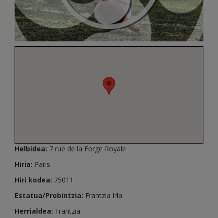
Helbidea:
7 rue de la Forge Royale
Hiria:
Paris
Hiri kodea:
75011
Estatua/Probintzia:
Frantzia Irla
Herrialdea:
Frantzia