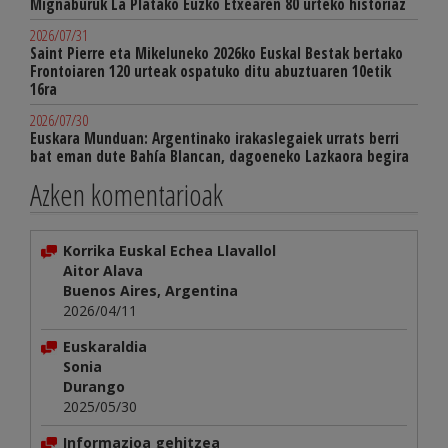
Mignaburuk La Platako Euzko Etxearen 80 urteko historiaz
2026/07/31
Saint Pierre eta Mikeluneko 2026ko Euskal Bestak bertako
Frontoiaren 120 urteak ospatuko ditu abuztuaren 10etik
16ra
2026/07/30
Euskara Munduan: Argentinako irakaslegaiek urrats berri
bat eman dute Bahía Blancan, dagoeneko Lazkaora begira
Azken komentarioak
Korrika Euskal Echea Llavallol
Aitor Alava
Buenos Aires, Argentina
2026/04/11
Euskaraldia
Sonia
Durango
2025/05/30
Informazioa gehitzea