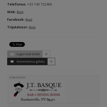
Telefonoa:
+33 143 722460
Web:
ikusi
Facebook:
ikusi
TripAdvisor:
ikusi
Lagun bati bidali
0
Komentarioa gehitu
0
PUBLIZITATEA