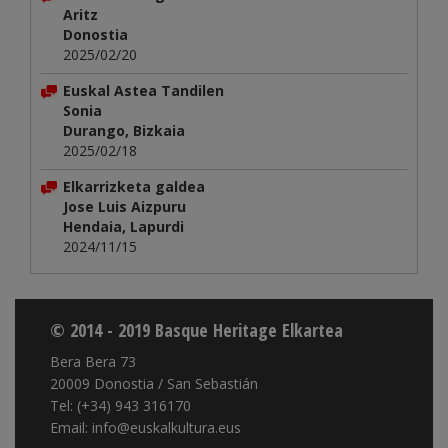
Aritz
Donostia
2025/02/20
Euskal Astea Tandilen
Sonia
Durango, Bizkaia
2025/02/18
Elkarrizketa galdea
Jose Luis Aizpuru
Hendaia, Lapurdi
2024/11/15
© 2014 - 2019 Basque Heritage Elkartea
Bera Bera 73
20009 Donostia / San Sebastián
Tel: (+34) 943 316170
Email: info@euskalkultura.eus