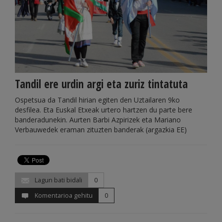
Tandil ere urdin argi eta zuriz tintatuta
Ospetsua da Tandil hirian egiten den Uztailaren 9ko
desfilea. Eta Euskal Etxeak urtero hartzen du parte bere
banderadunekin. Aurten Barbi Azpirizek eta Mariano
Verbauwedek eraman zituzten banderak (argazkia EE)
Lagun bati bidali
0
Komentarioa gehitu
0