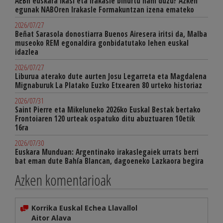
AEBn euskara ikasi eta irakasle bihurtu nahi duzu? Azken
egunak NABOren Irakasle Formakuntzan izena emateko
2026/07/27
Beñat Sarasola donostiarra Buenos Airesera iritsi da, Malba
museoko REM egonaldira gonbidatutako lehen euskal
idazlea
2026/07/27
Liburua aterako dute aurten Josu Legarreta eta Magdalena
Mignaburuk La Platako Euzko Etxearen 80 urteko historiaz
2026/07/31
Saint Pierre eta Mikeluneko 2026ko Euskal Bestak bertako
Frontoiaren 120 urteak ospatuko ditu abuztuaren 10etik
16ra
2026/07/30
Euskara Munduan: Argentinako irakaslegaiek urrats berri
bat eman dute Bahía Blancan, dagoeneko Lazkaora begira
Azken komentarioak
Korrika Euskal Echea Llavallol
Aitor Alava