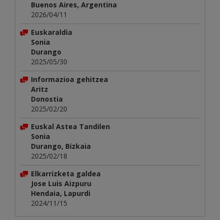
Buenos Aires, Argentina
2026/04/11
Euskaraldia
Sonia
Durango
2025/05/30
Informazioa gehitzea
Aritz
Donostia
2025/02/20
Euskal Astea Tandilen
Sonia
Durango, Bizkaia
2025/02/18
Elkarrizketa galdea
Jose Luis Aizpuru
Hendaia, Lapurdi
2024/11/15